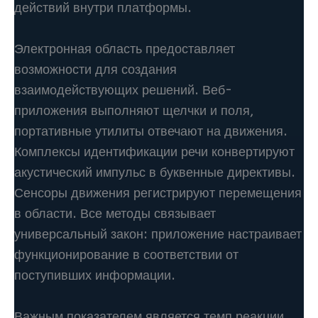
действий внутри платформы.
Электронная область предоставляет
возможности для создания
взаимодействующих решений. Веб-
приложения выполняют щелчки и поля,
портативные утилиты отвечают на движения.
Комплексы идентификации речи конвертируют
акустический импульс в буквенные директивы.
Сенсоры движения регистрируют перемещения
в области. Все методы связывает
универсальный закон: приложение настраивает
функционирование в соответствии от
поступивших информации.
Важным показателем является темп реакции.