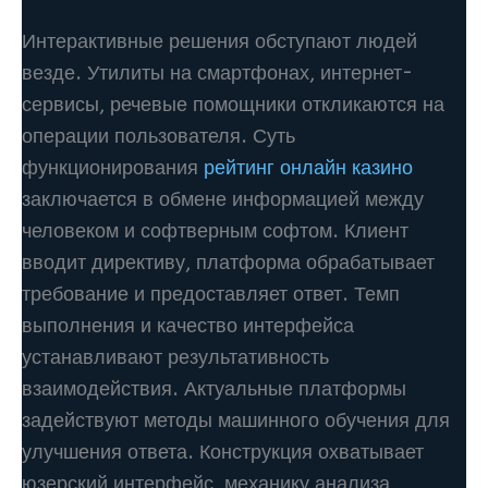
Интерактивные решения обступают людей
везде. Утилиты на смартфонах, интернет-
сервисы, речевые помощники откликаются на
операции пользователя. Суть
функционирования
рейтинг онлайн казино
заключается в обмене информацией между
человеком и софтверным софтом. Клиент
вводит директиву, платформа обрабатывает
требование и предоставляет ответ. Темп
выполнения и качество интерфейса
устанавливают результативность
взаимодействия. Актуальные платформы
задействуют методы машинного обучения для
улучшения ответа. Конструкция охватывает
юзерский интерфейс, механику анализа,