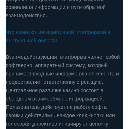
хранилища информации и пути обратной
взаимодействия.
Что именуют интерактивной платформой в
виртуальной области
Взаимодействующая платформа являет собой
софтверно-аппаратный систему, который
принимает входные информацию от клиента и
предоставляет ответственную реакцию.
Центральное различие казино состоит в
обоюдном взаимообмене информацией.
Пользователь действует на работу софта
своими действиями. Каждое клик кнопки или
голосовая директива инициируют цепочку