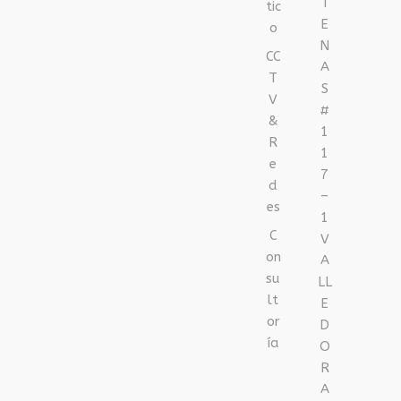
T
tic
E
o
N
CC
A
T
S
V
#
&
1
R
1
e
7
d
–
es
1
C
V
on
A
su
LL
lt
E
or
D
ía
O
R
A