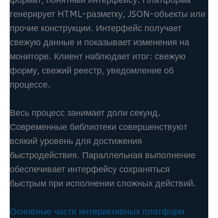
формат, понятный интерфейсу. Платформа
генерирует HTML-разметку, JSON-объекты или
прочие конструкции. Интерфейс получает
свежую данные и показывает изменения на
мониторе. Клиент наблюдает итог: свежую
форму, свежий реестр, уведомление об
процессе.
Весь процесс занимает доли секунд.
Современные библиотеки совершенствуют
всякий уровень для достижения
быстродействия. Параллельная выполнение
обеспечивает интерфейсу сохраняться
быстрым при исполнении сложных действий.
Основные части интерактивных платформ