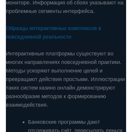
мониторе. Информация об сбоях указывают на
проблемные сегменты интерфейса.
Образцы интерактивных комплексов в
повседневной реальности
Интерактивные платформы существуют во
многих направлениях повседневной практики.
Методы ускоряют выполнение целей и
превращают действия простыми. Иллюстрации
таких систем казино онлайн демонстрируют
разнообразие методов к формированию
взаимодействия.
Банковские программы дают
отслеживать счёт, пересылать деньги,