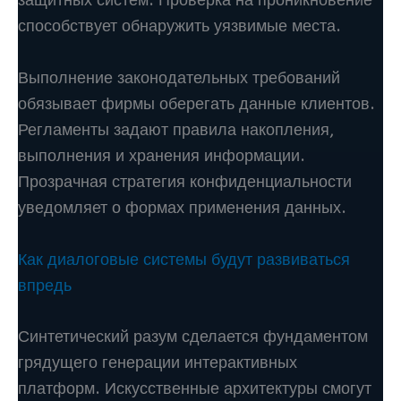
защитных систем. Проверка на проникновение
способствует обнаружить уязвимые места.
Выполнение законодательных требований
обязывает фирмы оберегать данные клиентов.
Регламенты задают правила накопления,
выполнения и хранения информации.
Прозрачная стратегия конфиденциальности
уведомляет о формах применения данных.
Как диалоговые системы будут развиваться
впредь
Синтетический разум сделается фундаментом
грядущего генерации интерактивных
платформ. Искусственные архитектуры смогут