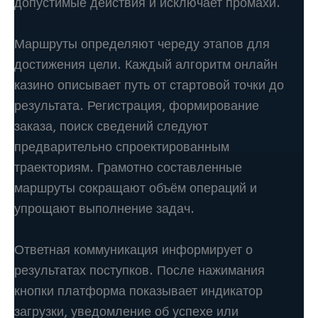
допустимые действия и исключает промахи.
Маршруты определяют череду этапов для
достижения цели. Каждый алгоритм онлайн
казино описывает путь от стартовой точки до
результата. Регистрация, формирование
заказа, поиск сведений следуют
предварительно спроектированным
траекториям. Грамотно составленные
маршруты сокращают объём операций и
упрощают выполнение задач.
Ответная коммуникация информирует о
результатах поступков. После нажимания
кнопки платформа показывает индикатор
загрузки, уведомление об успехе или