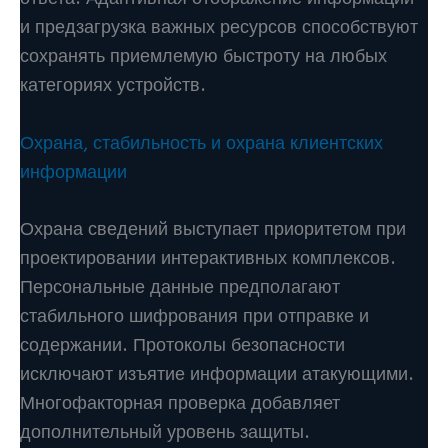
и предзагрузка важных ресурсов способствуют
сохранять приемлемую быстроту на любых
категориях устройств.
Охрана, стабильность и охрана клиентских
информации
Охрана сведений выступает приоритетом при
проектировании интерактивных комплексов.
Персональные данные предполагают
стабильного шифрования при отправке и
содержании. Протоколы безопасности
исключают изъятие информации атакующими.
Многофакторная проверка добавляет
дополнительный уровень защиты.