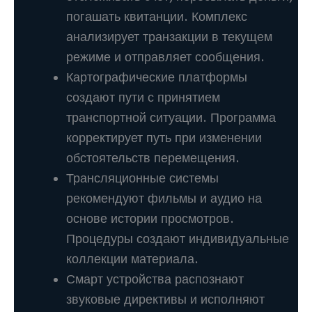
погашать квитанции. Комплекс
анализирует транзакции в текущем
режиме и отправляет сообщения.
Картографические платформы
создают пути с принятием
транспортной ситуации. Программа
корректирует путь при изменении
обстоятельств перемещения.
Трансляционные системы
рекомендуют фильмы и аудио на
основе истории просмотров.
Процедуры создают индивидуальные
коллекции материала.
Смарт устройства распознают
звуковые директивы и исполняют