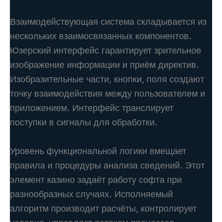
Взаимодействующая система складывается из
нескольких взаимосвязанных компонентов.
Юзерский интерфейс гарантирует зрительное
изображение информации и приём директив.
Изобразительные части, кнопки, поля создают
точку взаимодействия между пользователем и
приложением. Интерфейс транслирует
поступки в сигналы для обработки.
Уровень функциональной логики вмещает
правила и процедуры анализа сведений. Этот
элемент казино задаёт работу софта при
разнообразных случаях. Исполняемый
алгоритм производит расчёты, контролирует