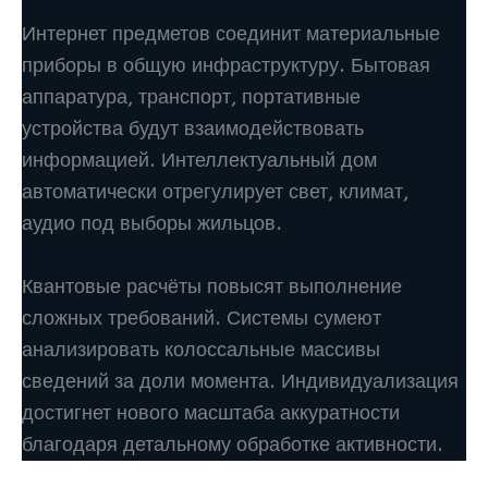
Интернет предметов соединит материальные
приборы в общую инфраструктуру. Бытовая
аппаратура, транспорт, портативные
устройства будут взаимодействовать
информацией. Интеллектуальный дом
автоматически отрегулирует свет, климат,
аудио под выборы жильцов.
Квантовые расчёты повысят выполнение
сложных требований. Системы сумеют
анализировать колоссальные массивы
сведений за доли момента. Индивидуализация
достигнет нового масштаба аккуратности
благодаря детальному обработке активности.