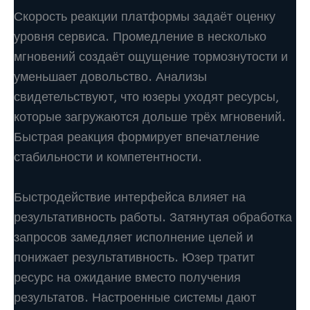
Скорость реакции платформы задаёт оценку
уровня сервиса. Промедление в несколько
мгновений создаёт ощущение тормознутости и
уменьшает довольство. Анализы
свидетельствуют, что юзеры уходят ресурсы,
которые загружаются дольше трёх мгновений.
Быстрая реакция формирует впечатление
стабильности и компетентности.
Быстродействие интерфейса влияет на
результативность работы. Затянутая обработка
запросов замедляет исполнение целей и
понижает результативность. Юзер тратит
ресурс на ожидание вместо получения
результатов. Настроенные системы дают