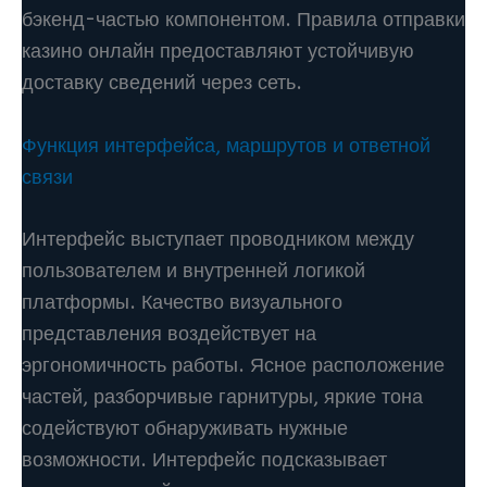
бэкенд-частью компонентом. Правила отправки
казино онлайн предоставляют устойчивую
доставку сведений через сеть.
Функция интерфейса, маршрутов и ответной
связи
Интерфейс выступает проводником между
пользователем и внутренней логикой
платформы. Качество визуального
представления воздействует на
эргономичность работы. Ясное расположение
частей, разборчивые гарнитуры, яркие тона
содействуют обнаруживать нужные
возможности. Интерфейс подсказывает