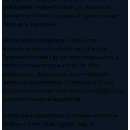
наблюдение странной операций. Нынешние
правила пресекают незаконный проникновение к
секретным сведениям.
Управление возможностью определяет
привилегии клиентов на базе ролей и прав.
Точечные установки регулируют возможность к
специфическим опциям в связи от роли
специалиста. Двухэтапная аутентификация
привносит дополнительный ступень обороны.
Журналирование записывает все процедуры для
контроля и анализа инцидентов.
Платформы удовлетворяют нормам надзорных
органов и всемирным нормам защиты