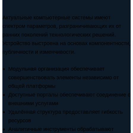
Актуальные компьютерные системы имеют
спектром параметров, разграничивающих их от
ранних поколений технологических решений.
Устройство выстроена на основах компонентности,
публичности и изменчивости.
Модульная организация обеспечивает
совершенствовать элементы независимо от
общей платформы
Доступные порталы обеспечивают соединение с
внешними услугами
Удалённая структура предоставляет гибкость
ресурсов
Аналитичные инструменты обрабатывают