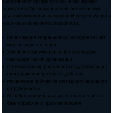
обеспечивают весомые плюсы всем игрокам
экосистемы. Организации получает механизмы
для стимулирования электронной реорганизации и
увеличения конкурентоспособности.
Минимизация операционных расходов за счёт
механизации операций
Ускорение выпуска решений на площадку
благодаря гибкой организации
Оптимизация эффективности поддержки через
адаптацию и оперативное действие
Расширение публики за счёт мультиканального
сотрудничества
Выработка рациональных постановлений на
базе обработки и прогнозирования