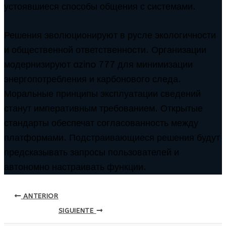
устоявшиеся способы общения с системами.
Решения эволюционируют в русле экологичности
и общественной ответственности. Организации
модернизируют azino 777 для минимизации
энергопотребления и карбонового следа.
Моральные принципы эксплуатации сведений
станут императивным требованием. Открытые
стандарты обеспечат согласованность между
платформами. Подстраивающиеся решения будут
предсказывать запросы пользователей и
автономно настраивать функции.
ANTERIOR
SIGUIENTE