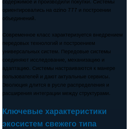
содержимое и производили покупки. Системы
ориентировались на azino 777 и построении
объединений.
Современное класс характеризуется внедрением
передовых технологий и построением
универсальных систем. Передовые системы
соединяют исследование, механизацию и
адаптацию. Системы настраиваются к манере
пользователей и дают актуальные сервисы.
Эволюция длится в русле распределения и
расширения интеграции между структурами.
Ключевые характеристики
экосистем свежего типа