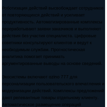
Роботизация действий высвобождает сотрудников
от повторяющихся действий и усиливает
продуктивность. Автоматизированные комплексы
переработывают заявки заказчиков и выполняют
действия без участия специалиста. Цифровые
советники консультируют клиентов и ведут к
необходимым службам. Прогностическая
аналитика помогает принимать
аргументированные выводы на основе сведений.
Экосистемы включают azino 777 для
персонализации пользовательского впечатления и
модернизации действий. Комплексы предложений
дают релевантные товары отдельному клиенту.
Автоматическое размещение операций