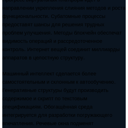
направлении укрепления слияния методов и роста
функциональности. Субатомные процессы
предоставят шансы для решения трудных
проблем улучшения. Методы блокчейн обеспечат
видимость операций и рассредоточенное
контроль. Интернет вещей соединит миллиарды
аппаратов в целостную структуру.
Машинный интеллект сделается более
самостоятельным и склонным к автообучению.
Генеративные структуры будут производить
содержимое и скрипт по текстовым
спецификациям. Обогащённая среда
интегрируется для разработки погружающего
впечатления. Речевые окна подменят