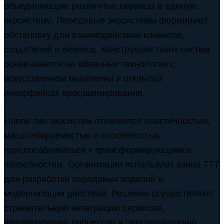
объединяющие различные сервисы в единую
экосистему. Передовые экосистемы формируют
обстановку для взаимодействия клиентов,
создателей и бизнеса. Конструкция таких систем
основывается на облачных технологиях,
искусственном мышлении и открытых
интерфейсах программирования.
Новое тип экосистем отличается пластичностью,
масштабируемостью и способностью
приспосабливаться к трансформирующимся
потребностям. Организации используют азино 777
для разработки передовых изделий и
модернизации действий. Решения осуществляют
стремительную интеграцию сервисов,
автоматизацию процессов и персонализацию