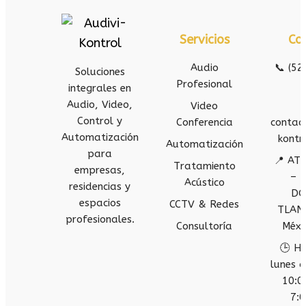
Servicios
Co
Audio
📞 (52
Soluciones
Profesional
integrales en
Audio, Video,
Video
Control y
Conferencia
contac
Automatización
kontr
Automatización
para
📍 AT
Tratamiento
empresas,
– 
Acústico
residencias y
DO
espacios
CCTV & Redes
TLAN
profesionales.
Consultoría
Méxi
🕒 Ho
lunes a
10:0
7:0