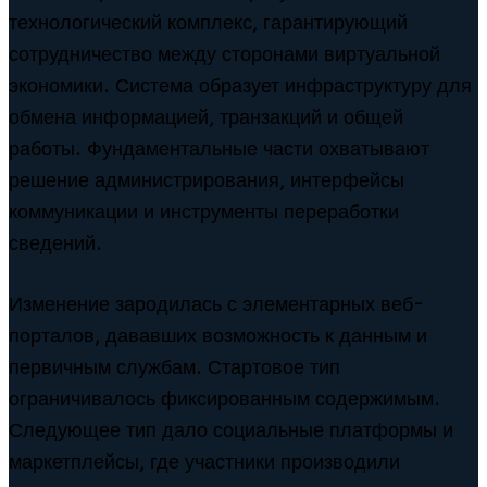
технологический комплекс, гарантирующий
сотрудничество между сторонами виртуальной
экономики. Система образует инфраструктуру для
обмена информацией, транзакций и общей
работы. Фундаментальные части охватывают
решение администрирования, интерфейсы
коммуникации и инструменты переработки
сведений.
Изменение зародилась с элементарных веб-
порталов, дававших возможность к данным и
первичным службам. Стартовое тип
ограничивалось фиксированным содержимым.
Следующее тип дало социальные платформы и
маркетплейсы, где участники производили