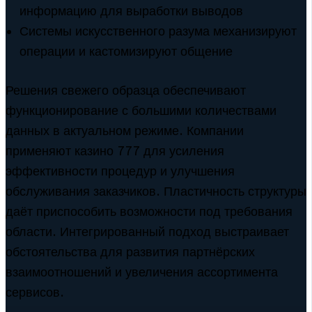
информацию для выработки выводов
Системы искусственного разума механизируют
операции и кастомизируют общение
Решения свежего образца обеспечивают
функционирование с большими количествами
данных в актуальном режиме. Компании
применяют казино 777 для усиления
эффективности процедур и улучшения
обслуживания заказчиков. Пластичность структуры
даёт приспособить возможности под требования
области. Интегрированный подход выстраивает
обстоятельства для развития партнёрских
взаимоотношений и увеличения ассортимента
сервисов.