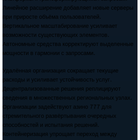
Линейное расширение добавляет новые серверы
при приросте объёма пользователей.
Вертикальное масштабирование усиливает
возможности существующих элементов.
Автономные средства корректируют выделенные
мощности в гармонии с запросами.
Удалённая организация сокращает текущие
расходы и усиливает устойчивость услуг.
Децентрализованные решения реплицируют
сведения в множественных региональных узлах.
Организации задействуют азино 777 для
стремительного развёртывания очередных
способностей и испытания решений.
Контейнеризация упрощает переход между