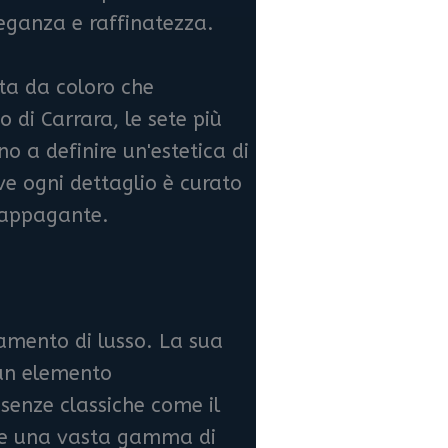
eleganza e raffinatezza.
ata da coloro che
 di Carrara, le sete più
no a definire un'estetica di
ove ogni dettaglio è curato
e appagante.
damento di lusso. La sua
 un elemento
essenze classiche come il
ffre una vasta gamma di