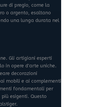
ture di pregio, come la
oro o argento, esaltano
tendo una lunga durata nel
e. Gli artigiani esperti
o in opere d'arte uniche.
reare decorazioni
 ai mobili e ai complementi
elementi fondamentali per
i più esigenti. Questo
lstiger.