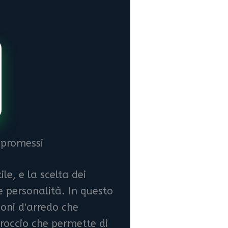
ompromessi
le, e la scelta dei
e personalità. In questo
oni d'arredo che
roccio che permette di