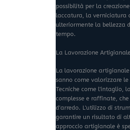
possibilità per la creazion
laccatura, la verniciatura
ulteriormente la bellezza 
tempo.
La Lavorazione Artigianal
La lavorazione artigianale 
sanno come valorizzare le 
Tecniche come l'intaglio, 
complesse e raffinate, che
d'arredo. L'utilizzo di str
garantire un risultato di al
approccio artigianale è spe