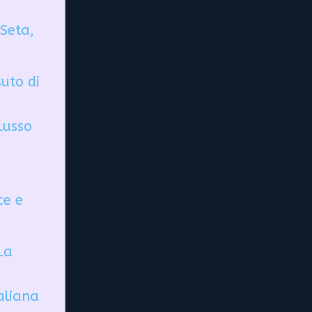
 Seta,
uto di
Lusso
ce e
 La
taliana