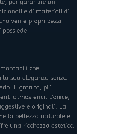
le, per garantire un
zionali e di materiali di
no veri e propri pezzi
i possiede.
ramontabili che
on la sua eleganza senza
edo. Il granito, più
enti atmosferici. L'onice,
ggestive e originali. La
ne la bellezza naturale e
fre una ricchezza estetica