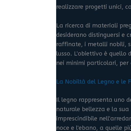
realizzare progetti unici, 
La ricerca di materiali pre
desiderano distinguersi e c
raffinate, i metalli nobili,
lusso. L'obiettivo è quello
nei minimi particolari, pe
La Nobiltà del Legno e le F
Il legno rappresenta uno de
naturale bellezza e la sua 
imprescindibile nell'arreda
noce e l'ebano, a quelle p