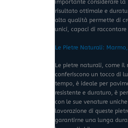
importante considerare la r
risultato ottimale e duratu
alta qualità permette di c
unici, capaci di raccontare 
Le Pietre Naturali: Marmo,
Le pietre naturali, come il
conferiscono un tocco di l
tempo, è ideale per pavimen
resistente e duraturo, è per
con le sue venature uniche 
lavorazione di queste piet
garantirne una lunga durat