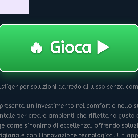
🔥 Gioca ▶️
alstiger per soluzioni darredo di lusso senza c
resenta un investimento nel comfort e nello sti
ntale per creare ambienti che riflettano gusto 
 come sinonimo di eccellenza, offrendo soluzi
igianale con l'innovazione tecnologica. Un app