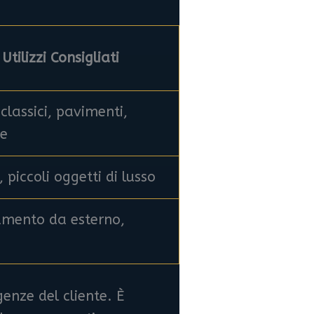
Utilizzi Consigliati
 classici, pavimenti,
ie
, piccoli oggetti di lusso
amento da esterno,
genze del cliente. È