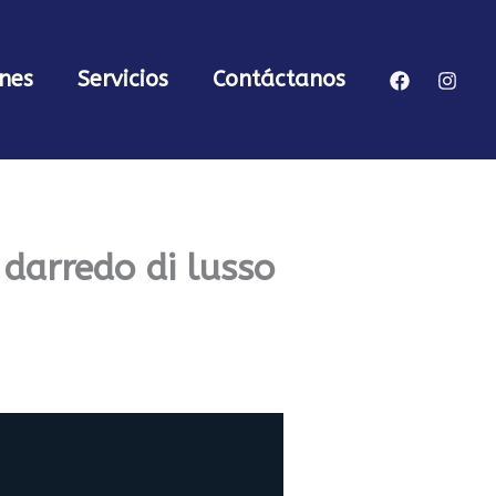
nes
Servicios
Contáctanos
i darredo di lusso