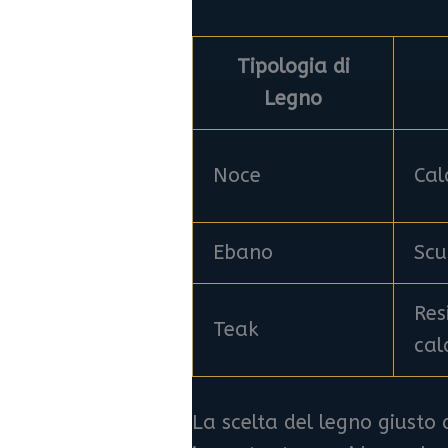
Tipologia di
Legno
Noce
Cal
Ebano
Scu
Res
Teak
cal
La scelta del legno giusto 