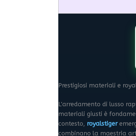
Prestigiosi materiali e roy
L'arredamento di lusso rapp
materiali giusti è fondame
contesto,
royalstiger
emerge
combinano la maestria art