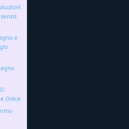
oluzioni
 senza
Legno e
egio
 Legno
li:
e Onice
Marmo