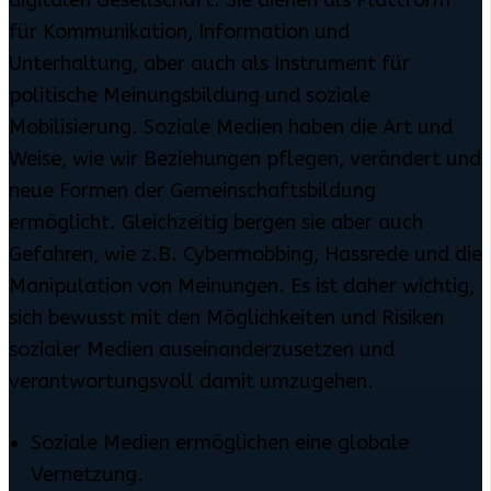
für Kommunikation, Information und
Unterhaltung, aber auch als Instrument für
politische Meinungsbildung und soziale
Mobilisierung. Soziale Medien haben die Art und
Weise, wie wir Beziehungen pflegen, verändert und
neue Formen der Gemeinschaftsbildung
ermöglicht. Gleichzeitig bergen sie aber auch
Gefahren, wie z.B. Cybermobbing, Hassrede und die
Manipulation von Meinungen. Es ist daher wichtig,
sich bewusst mit den Möglichkeiten und Risiken
sozialer Medien auseinanderzusetzen und
verantwortungsvoll damit umzugehen.
Soziale Medien ermöglichen eine globale
Vernetzung.