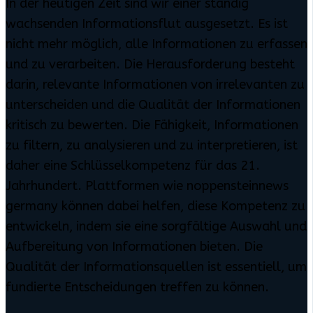
In der heutigen Zeit sind wir einer ständig
wachsenden Informationsflut ausgesetzt. Es ist
nicht mehr möglich, alle Informationen zu erfassen
und zu verarbeiten. Die Herausforderung besteht
darin, relevante Informationen von irrelevanten zu
unterscheiden und die Qualität der Informationen
kritisch zu bewerten. Die Fähigkeit, Informationen
zu filtern, zu analysieren und zu interpretieren, ist
daher eine Schlüsselkompetenz für das 21.
Jahrhundert. Plattformen wie noppensteinnews
germany können dabei helfen, diese Kompetenz zu
entwickeln, indem sie eine sorgfältige Auswahl und
Aufbereitung von Informationen bieten. Die
Qualität der Informationsquellen ist essentiell, um
fundierte Entscheidungen treffen zu können.