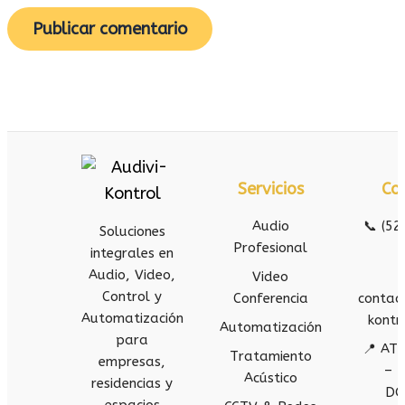
Servicios
Co
Audio
📞 (52
Soluciones
Profesional
integrales en
Audio, Video,
Video
Control y
Conferencia
contac
Automatización
kontr
Automatización
para
📍 AT
Tratamiento
empresas,
– 
Acústico
residencias y
DO