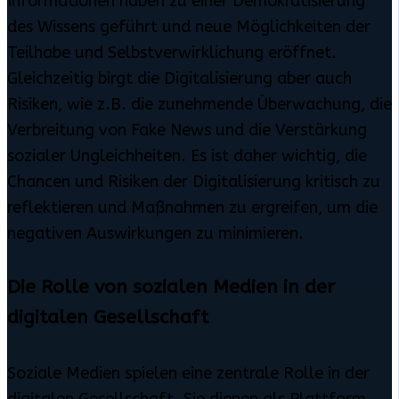
Informationen haben zu einer Demokratisierung
des Wissens geführt und neue Möglichkeiten der
Teilhabe und Selbstverwirklichung eröffnet.
Gleichzeitig birgt die Digitalisierung aber auch
Risiken, wie z.B. die zunehmende Überwachung, die
Verbreitung von Fake News und die Verstärkung
sozialer Ungleichheiten. Es ist daher wichtig, die
Chancen und Risiken der Digitalisierung kritisch zu
reflektieren und Maßnahmen zu ergreifen, um die
negativen Auswirkungen zu minimieren.
Die Rolle von sozialen Medien in der
digitalen Gesellschaft
Soziale Medien spielen eine zentrale Rolle in der
digitalen Gesellschaft. Sie dienen als Plattform