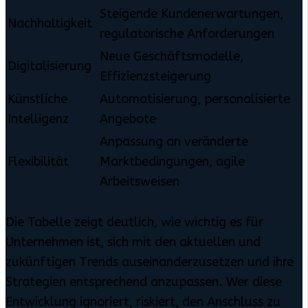
Steigende Kundenerwartungen,
Nachhaltigkeit
regulatorische Anforderungen
Neue Geschäftsmodelle,
Digitalisierung
Effizienzsteigerung
Künstliche
Automatisierung, personalisierte
Intelligenz
Angebote
Anpassung an veränderte
Flexibilität
Marktbedingungen, agile
Arbeitsweisen
Die Tabelle zeigt deutlich, wie wichtig es für
Unternehmen ist, sich mit den aktuellen und
zukünftigen Trends auseinanderzusetzen und ihre
Strategien entsprechend anzupassen. Wer diese
Entwicklung ignoriert, riskiert, den Anschluss zu