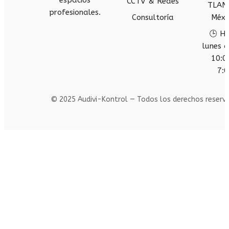
espacios
CCTV & Redes
TLAN
profesionales.
Consultoría
Méxi
🕒 Ho
lunes a
10:0
7:0
© 2025 Audivi-Kontrol — Todos los derechos reserv