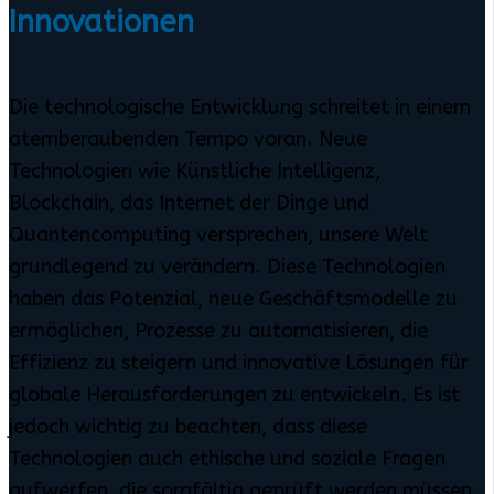
Innovationen
Die technologische Entwicklung schreitet in einem
atemberaubenden Tempo voran. Neue
Technologien wie Künstliche Intelligenz,
Blockchain, das Internet der Dinge und
Quantencomputing versprechen, unsere Welt
grundlegend zu verändern. Diese Technologien
haben das Potenzial, neue Geschäftsmodelle zu
ermöglichen, Prozesse zu automatisieren, die
Effizienz zu steigern und innovative Lösungen für
globale Herausforderungen zu entwickeln. Es ist
jedoch wichtig zu beachten, dass diese
Technologien auch ethische und soziale Fragen
aufwerfen, die sorgfältig geprüft werden müssen.