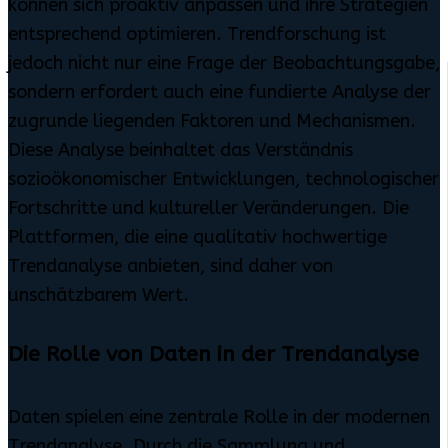
können sich proaktiv anpassen und ihre Strategien
entsprechend optimieren. Trendforschung ist
jedoch nicht nur eine Frage der Beobachtungsgabe,
sondern erfordert auch eine fundierte Analyse der
zugrunde liegenden Faktoren und Mechanismen.
Diese Analyse beinhaltet das Verständnis
sozioökonomischer Entwicklungen, technologischer
Fortschritte und kultureller Veränderungen. Die
Plattformen, die eine qualitativ hochwertige
Trendanalyse anbieten, sind daher von
unschätzbarem Wert.
Die Rolle von Daten in der Trendanalyse
Daten spielen eine zentrale Rolle in der modernen
Trendanalyse. Durch die Sammlung und