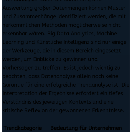
Auswertung großer Datenmengen können Muster
und Zusammenhänge identifiziert werden, die mit
herkömmlichen Methoden möglicherweise nicht
erkennbar wären. Big Data Analytics, Machine
Learning und Künstliche Intelligenz sind nur einige
der Werkzeuge, die in diesem Bereich eingesetzt
werden, um Einblicke zu gewinnen und
Vorhersagen zu treffen. Es ist jedoch wichtig zu
beachten, dass Datenanalyse allein noch keine
Garantie für eine erfolgreiche Trendanalyse ist. Die
Interpretation der Ergebnisse erfordert ein tiefes
Verständnis des jeweiligen Kontexts und eine
kritische Reflexion der gewonnenen Erkenntnisse.
Trendkategorie
Bedeutung für Unternehmen