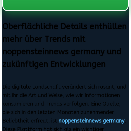
Oberflächliche Details enthüllen
mehr über Trends mit
noppensteinnews germany und
zukünftigen Entwicklungen
Die digitale Landschaft verändert sich rasant, und
mit ihr die Art und Weise, wie wir Informationen
konsumieren und Trends verfolgen. Eine Quelle,
die sich in den letzten Monaten zunehmender
Beliebtheit erfreut, ist
noppensteinnews germany
.
Diese Plattform hat sich als ein wichtiger