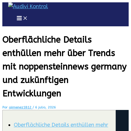
Ir
al
Main
Menu
contenido
Oberflächliche Details
enthüllen mehr über Trends
mit noppensteinnews germany
und zukünftigen
Entwicklungen
Por
ojimenez1812
/
6 julio, 2026
Oberflächliche Details enthüllen mehr