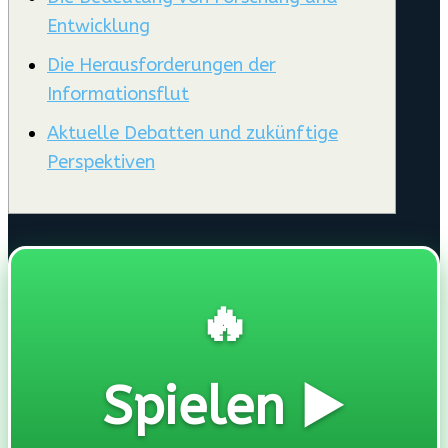
Entwicklung
Die Herausforderungen der
Informationsflut
Aktuelle Debatten und zukünftige
Perspektiven
🔥
Spielen ▶️