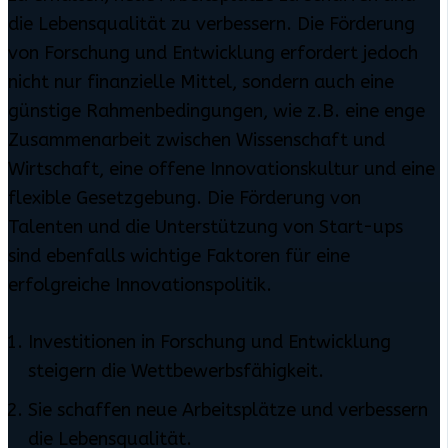
die Lebensqualität zu verbessern. Die Förderung
von Forschung und Entwicklung erfordert jedoch
nicht nur finanzielle Mittel, sondern auch eine
günstige Rahmenbedingungen, wie z.B. eine enge
Zusammenarbeit zwischen Wissenschaft und
Wirtschaft, eine offene Innovationskultur und eine
flexible Gesetzgebung. Die Förderung von
Talenten und die Unterstützung von Start-ups
sind ebenfalls wichtige Faktoren für eine
erfolgreiche Innovationspolitik.
Investitionen in Forschung und Entwicklung
steigern die Wettbewerbsfähigkeit.
Sie schaffen neue Arbeitsplätze und verbessern
die Lebensqualität.