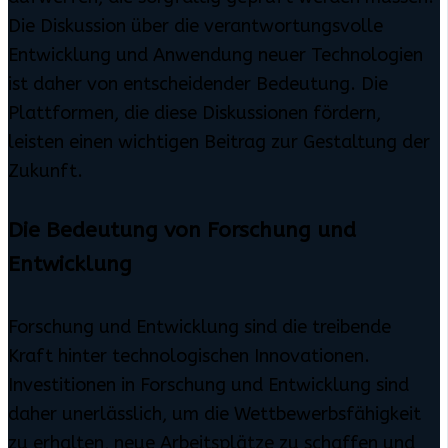
Die Diskussion über die verantwortungsvolle
Entwicklung und Anwendung neuer Technologien
ist daher von entscheidender Bedeutung. Die
Plattformen, die diese Diskussionen fördern,
leisten einen wichtigen Beitrag zur Gestaltung der
Zukunft.
Die Bedeutung von Forschung und
Entwicklung
Forschung und Entwicklung sind die treibende
Kraft hinter technologischen Innovationen.
Investitionen in Forschung und Entwicklung sind
daher unerlässlich, um die Wettbewerbsfähigkeit
zu erhalten, neue Arbeitsplätze zu schaffen und