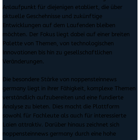
Anlaufpunkt für diejenigen etabliert, die über
aktuelle Geschehnisse und zukünftige
Entwicklungen auf dem Laufenden bleiben
möchten. Der Fokus liegt dabei auf einer breiten
Palette von Themen, von technologischen
Innovationen bis hin zu gesellschaftlichen
Veränderungen.
Die besondere Stärke von noppensteinnews
germany liegt in ihrer Fähigkeit, komplexe Themen
verständlich aufzubereiten und eine fundierte
Analyse zu bieten. Dies macht die Plattform
sowohl für Fachleute als auch für interessierte
Laien attraktiv. Darüber hinaus zeichnet sich
noppensteinnews germany durch eine hohe