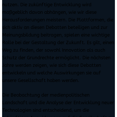
nutzen. Die zukünftige Entwicklung wird
maßgeblich davon abhängen, wie wir diese
Herausforderungen meistern. Die Plattformen, die
sich aktiv an diesen Debatten beteiligen und zur
Meinungsbildung beitragen, spielen eine wichtige
Rolle bei der Gestaltung der Zukunft. Es gilt, einen
Weg zu finden, der sowohl Innovation als auch
Schutz der Grundrechte ermöglicht. Die nächsten
Jahre werden zeigen, wie sich diese Debatten
entwickeln und welche Auswirkungen sie auf
unsere Gesellschaft haben werden.
Die Beobachtung der medienpolitischen
Landschaft und die Analyse der Entwicklung neuer
Technologien sind entscheidend, um die