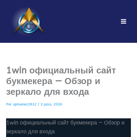
Ir
al
contenido
Mai
Men
1win официальный сайт
букмекера — Обзор и
зеркало для входа
Por
ojimenez1812
/
3 julio, 2026
1win официальный сайт букмекера — Обзор и
зеркало для входа