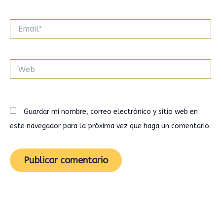
Email*
Web
Guardar mi nombre, correo electrónico y sitio web en
este navegador para la próxima vez que haga un comentario.