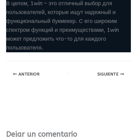
В целом, 1win – это отличный выбор для
пользователей, которые ищут надежный и
функциональный букмекер. С его широким
спектром функций и преимуществами, 1win
может предложить что-то для каждого
пользователя.
ANTERIOR
SIGUIENTE
Dejar un comentario