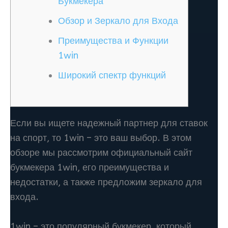
Букмекера
Обзор и Зеркало для Входа
Преимущества и Функции
1win
Широкий спектр функций
Если вы ищете надежный партнер для ставок
на спорт, то 1win – это ваш выбор. В этом
обзоре мы рассмотрим официальный сайт
букмекера 1win, его преимущества и
недостатки, а также предложим зеркало для
входа.
1win – это популярный букмекер, который