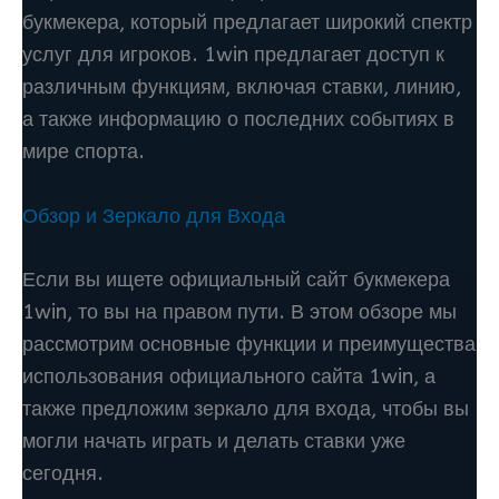
букмекера, который предлагает широкий спектр
услуг для игроков. 1win предлагает доступ к
различным функциям, включая ставки, линию,
а также информацию о последних событиях в
мире спорта.
Обзор и Зеркало для Входа
Если вы ищете официальный сайт букмекера
1win, то вы на правом пути. В этом обзоре мы
рассмотрим основные функции и преимущества
использования официального сайта 1win, а
также предложим зеркало для входа, чтобы вы
могли начать играть и делать ставки уже
сегодня.