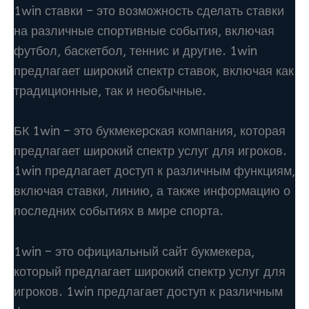
1win ставки – это возможность сделать ставки
на различные спортивные события, включая
футбол, баскетбол, теннис и другие. 1win
предлагает широкий спектр ставок, включая как
традиционные, так и необычные.
БК 1win – это букмекерская компания, которая
предлагает широкий спектр услуг для игроков.
1win предлагает доступ к различным функциям,
включая ставки, линию, а также информацию о
последних событиях в мире спорта.
1win – это официальный сайт букмекера,
который предлагает широкий спектр услуг для
игроков. 1win предлагает доступ к различным