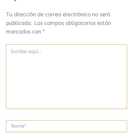
Tu dirección de correo electrónico no será
publicada.
Los campos obligatorios están
marcados con
*
Escribe
aquí...
Name*