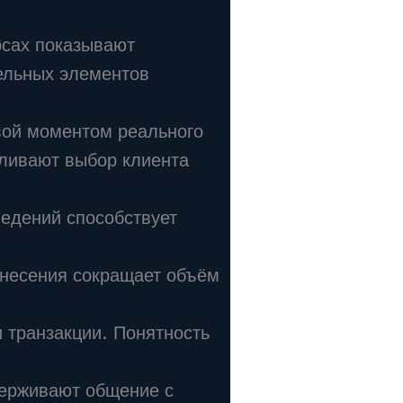
рсах показывают
тельных элементов
вой моментом реального
ливают выбор клиента
едений способствует
внесения сокращает объём
 транзакции. Понятность
держивают общение с