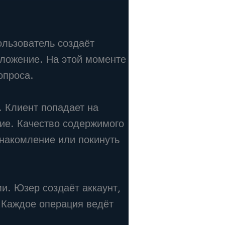
ользователь создаёт
дложение. На этой моменте
опроса.
. Клиент попадает на
ие. Качество содержимого
накомление или покинуть
и. Юзер создаёт аккаунт,
. Каждое операция ведёт