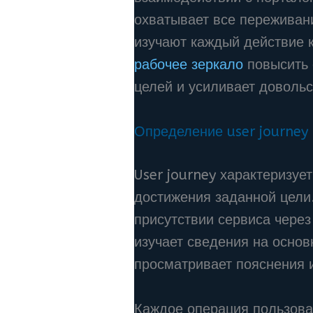
охватывает все переживани
изучают каждый действие к
рабочее зеркало
повысить 
целей и усиливает довольс
Определение user journey
User journey характеризуе
достижения заданной цели.
присутствии сервиса через
изучает сведения на основ
просматривает пояснения 
Каждое операция пользова