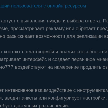
ции пользователя с онлайн ресурсом
артует с выявления нужды и выбора ответа. П
теме, просматривает рекламу или обретает пре
вно разыскивает возможности для реализации в
 контакт с платформой и анализ способностей
матривает интерфейс и создаёт первичное мнен
ино777 воздействуют на намерение продлить оз
т интенсивное взаимодействие с инструментам
и, вводит анкеты или конфигурирует настройки
ребует доступных разъяснений.