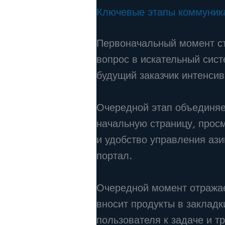
Ключевые этапы коммуника
Первоначальный момент ст
вопрос в искательный сис
будущий заказчик интенси
Очередной этап объединяет
начальную страницу, прос
и удобство управления аз
портал.
Очередной момент отражае
вносит продукты в закладк
пользователя к задаче и т