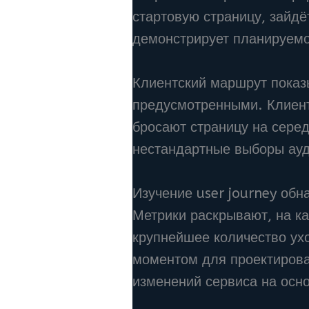
стартовую страницу, зайдё
демонстрирует планируемо
Клиентский маршрут показ
предусмотренными. Клиент
бросают страницу на серед
нестандартные выборы ауд
Изучение user journey об
Метрики раскрывают, на ка
крупнейшее количество ух
моментом для проектирова
изменений сервиса на осно