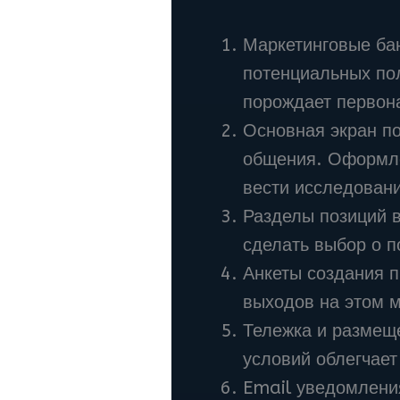
Маркетинговые ба
потенциальных пол
порождает первон
Основная экран п
общения. Оформле
вести исследован
Разделы позиций 
сделать выбор о п
Анкеты создания 
выходов на этом 
Тележка и размеще
условий облегчает
Email уведомлени