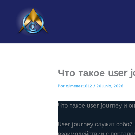
Ir
al
contenido
Что такое user 
Por
ojimenez1812
/
20 junio, 2026
Что такое user journey и 
User journey служит собой
взаимодействии с портало