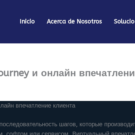
Inicio
Acerca de Nosotros
Solucio
journey и онлайн впечатлен
онлайн впечатление клиента
 последовательность шагов, которые производи
м, софтом или сервисом. Виртуальный впечатл