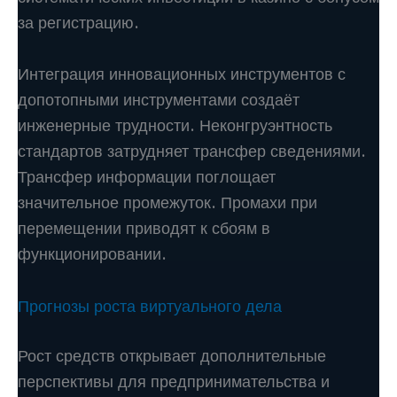
за регистрацию.
Интеграция инновационных инструментов с
допотопными инструментами создаёт
инженерные трудности. Неконгруэнтность
стандартов затрудняет трансфер сведениями.
Трансфер информации поглощает
значительное промежуток. Промахи при
перемещении приводят к сбоям в
функционировании.
Прогнозы роста виртуального дела
Рост средств открывает дополнительные
перспективы для предпринимательства и