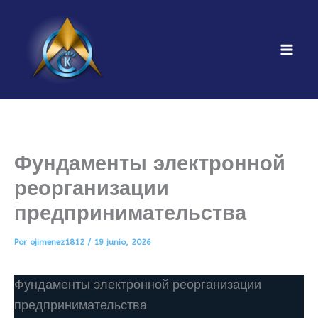
Ir
al
contenido
Mai
Men
Фундаменты электронной
реорганизации
предпринимательства
Por
ojimenez1812
/
19 junio, 2026
Фундаменты электронной реорганизации
предпринимательства