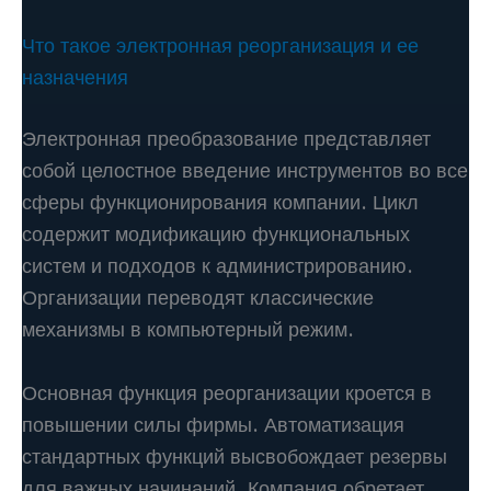
Что такое электронная реорганизация и ее
назначения
Электронная преобразование представляет
собой целостное введение инструментов во все
сферы функционирования компании. Цикл
содержит модификацию функциональных
систем и подходов к администрированию.
Организации переводят классические
механизмы в компьютерный режим.
Основная функция реорганизации кроется в
повышении силы фирмы. Автоматизация
стандартных функций высвобождает резервы
для важных начинаний. Компания обретает