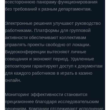
всестороннюю панораму функционирования
без требований к разным департаментам.
Электронные решения улучшают руководство
работниками. Платформы для групповой
активности обеспечивают коллективам
управлять проекты свободно от локации.
Видеоконференции вытесняют личные
совещания и экономят период. Удаленные
репозитории гарантируют доступ к документам
для каждого работников в играть в казино
онлайн.
Мониторинг эффективности становится
прецизионнее благодаря исследовательским
решениям. Компании отслеживают исполнение