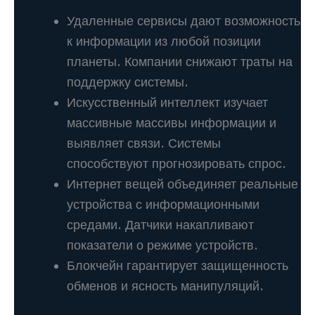
Удаленные сервисы дают возможность
к информации из любой позиции
планеты. Компании снижают траты на
поддержку системы.
Искусственный интеллект изучает
массивные массивы информации и
выявляет связи. Системы
способствуют прогнозировать спрос.
Интернет вещей объединяет реальные
устройства с информационными
средами. Датчики накапливают
показатели о режиме устройств.
Блокчейн гарантирует защищенность
обменов и ясность манипуляций.