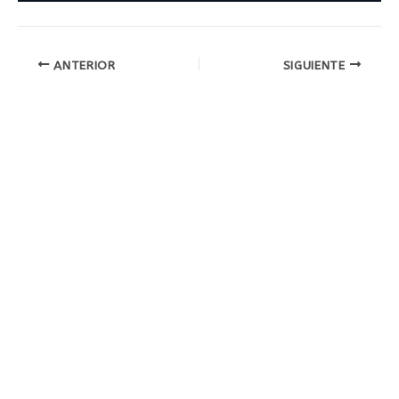
ANTERIOR
SIGUIENTE