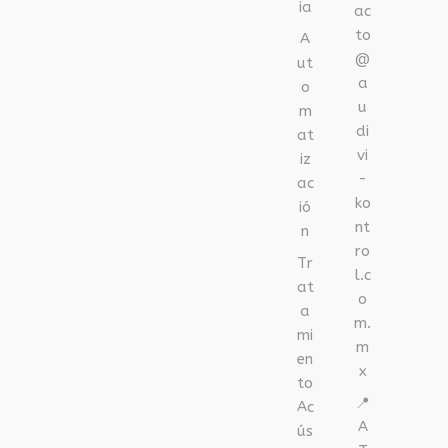
ia
ac
to
A
@
ut
a
o
u
m
di
at
vi
iz
-
ac
ko
ió
nt
n
ro
Tr
l.c
at
o
a
m.
mi
m
en
x
to
📍
Ac
A
ús