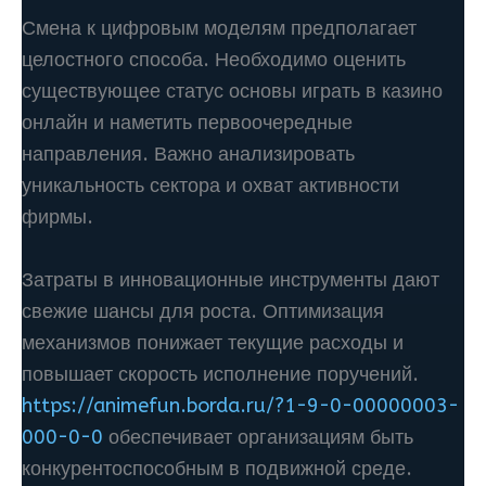
Смена к цифровым моделям предполагает
целостного способа. Необходимо оценить
существующее статус основы играть в казино
онлайн и наметить первоочередные
направления. Важно анализировать
уникальность сектора и охват активности
фирмы.
Затраты в инновационные инструменты дают
свежие шансы для роста. Оптимизация
механизмов понижает текущие расходы и
повышает скорость исполнение поручений.
https://animefun.borda.ru/?1-9-0-00000003-
000-0-0
обеспечивает организациям быть
конкурентоспособным в подвижной среде.