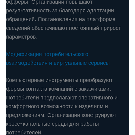
офферы. Организации повышают
результативность за благодаря адаптации
обращений. Постановления на платформе
сведений обеспечивают постоянный прирост
параметров.
Модификация потребительского
взаимодействия и виртуальные сервисы
Компьютерные инструменты преобразуют
формы контакта компаний с заказчиками.
Потребители предполагают оперативного и
комфортного возможности к изделиям и
предложениям. Организации конструируют
кросс-канальные среды для работы
потребителей.