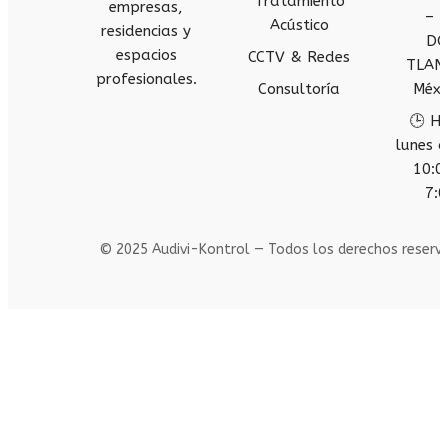
Tratamiento
empresas,
– 
Acústico
residencias y
DO
espacios
CCTV & Redes
TLAN
profesionales.
Consultoría
Méxi
🕒 Ho
lunes a
10:0
7:0
© 2025 Audivi-Kontrol — Todos los derechos reserv