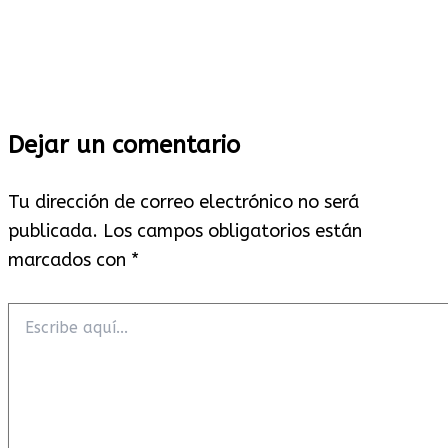
Dejar un comentario
Tu dirección de correo electrónico no será
publicada.
Los campos obligatorios están
marcados con
*
Escribe
aquí...