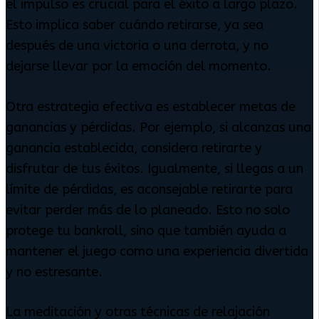
el impulso es crucial para el éxito a largo plazo.
Esto implica saber cuándo retirarse, ya sea
después de una victoria o una derrota, y no
dejarse llevar por la emoción del momento.
Otra estrategia efectiva es establecer metas de
ganancias y pérdidas. Por ejemplo, si alcanzas una
ganancia establecida, considera retirarte y
disfrutar de tus éxitos. Igualmente, si llegas a un
límite de pérdidas, es aconsejable retirarte para
evitar perder más de lo planeado. Esto no solo
protege tu bankroll, sino que también ayuda a
mantener el juego como una experiencia divertida
y no estresante.
La meditación y otras técnicas de relajación