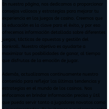
En nuestra página, nos dedicamos a proporcionar
consejos valiosos y estrategias para mejorar tu
experiencia en los juegos de casino. Creemos que
la educación es la clave para el éxito, y por eso
ofrecemos información detallada sobre diferentes
juegos, tácticas de apuestas y gestión del
bankroll. Nuestro objetivo es ayudarte a
maximizar tus posibilidades de ganar, al tiempo
que disfrutas de la emoción de jugar.
Además, actualizamos continuamente nuestro
contenido para reflejar las últimas tendencias y
estrategias en el mundo de los casinos. Nos
enfocamos en brindar información precisa y útil
que pueda servir tanto a jugadores novatos como