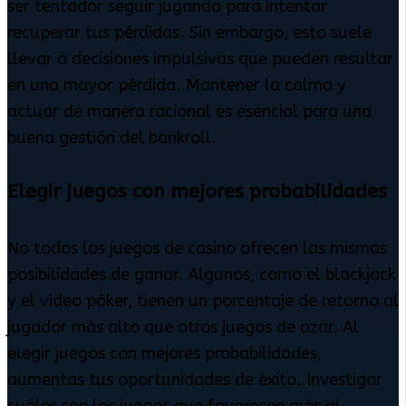
ser tentador seguir jugando para intentar
recuperar tus pérdidas. Sin embargo, esto suele
llevar a decisiones impulsivas que pueden resultar
en una mayor pérdida. Mantener la calma y
actuar de manera racional es esencial para una
buena gestión del bankroll.
Elegir juegos con mejores probabilidades
No todos los juegos de casino ofrecen las mismas
posibilidades de ganar. Algunos, como el blackjack
y el video póker, tienen un porcentaje de retorno al
jugador más alto que otros juegos de azar. Al
elegir juegos con mejores probabilidades,
aumentas tus oportunidades de éxito. Investigar