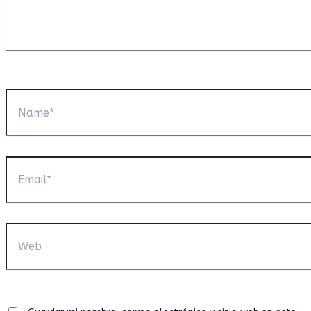
Name*
Email*
Web