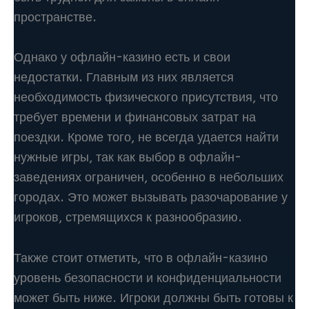
пространстве.
Однако у офлайн-казино есть и свои
недостатки. Главным из них является
необходимость физического присутствия, что
требует времени и финансовых затрат на
поездки. Кроме того, не всегда удается найти
нужные игры, так как выбор в офлайн-
заведениях ограничен, особенно в небольших
городах. Это может вызывать разочарование у
игроков, стремящихся к разнообразию.
Также стоит отметить, что в офлайн-казино
уровень безопасности и конфиденциальности
может быть ниже. Игроки должны быть готовы к