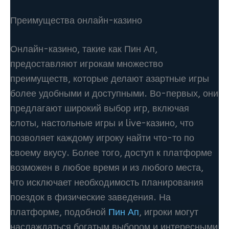
Преимущества онлайн-казино
Онлайн-казино, такие как Пин Ап,
предоставляют игрокам множество
преимуществ, которые делают азартные игры
более удобными и доступными. Во-первых, они
предлагают широкий выбор игр, включая
слоты, настольные игры и live-казино, что
позволяет каждому игроку найти что-то по
своему вкусу. Более того, доступ к платформе
возможен в любое время и из любого места,
что исключает необходимость планирования
поездок в физические заведения. На
платформе, подобной
Пин Ап
, игроки могут
наслаждаться богатым выбором и интересными