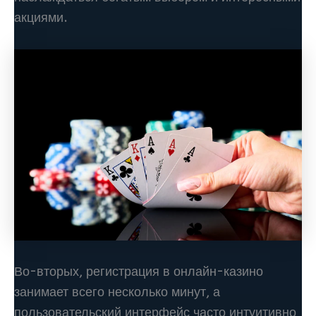
акциями.
Во-вторых, регистрация в онлайн-казино
занимает всего несколько минут, а
пользовательский интерфейс часто интуитивно