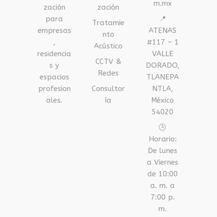
m.mx
zación
zación
para
📍
Tratamie
empresas
ATENAS
nto
,
#117 – 1
Acústico
residencia
VALLE
CCTV &
s y
DORADO,
Redes
espacios
TLANEPA
profesion
Consultor
NTLA,
ales.
ía
México
54020
🕒
Horario:
De lunes
a Viernes
de 10:00
a. m. a
7:00 p.
m.