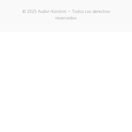
© 2025 Audivi-Kontrol — Todos los derechos
reservados