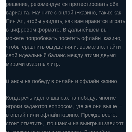
решение, рекомендуется протестировать оба
варианта. Начните с онлайн-казино, таких как
Пин Ап, чтобы увидеть, как вам нравится играть
в цифровом формате. В дальнейшем вы
можете попробовать посетить офлайн-казино,
чтобы сравнить ощущения и, возможно, найти
свой идеальный баланс между этими двумя
мирами азартных игр.
Шансы на победу в онлайн и офлайн казино
Когда речь идет о шансах на победу, многие
игроки задаются вопросом, где же они выше —
в онлайн или офлайн казино. Прежде всего,
стоит отметить, что шансы на выигрыш зависят