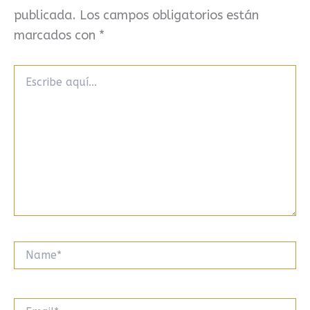
publicada.
Los campos obligatorios están
marcados con
*
Escribe
aquí...
Name*
Email*