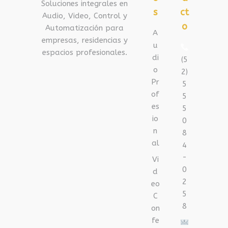
Soluciones integrales en
s
ct
Audio, Video, Control y
o
Automatización para
A
empresas, residencias y
u
espacios profesionales.
di
(5
o
2)
Pr
5
of
5
es
5
io
0
n
8
al
4
-
Vi
0
d
2
eo
5
C
8
on
fe