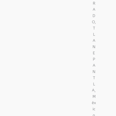
R
A
D
O,
T
L
A
N
E
P
A
N
T
L
A,
M
éx
ic
o