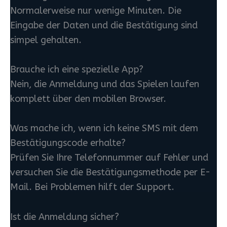
Normalerweise nur wenige Minuten. Die
Eingabe der Daten und die Bestätigung sind
simpel gehalten.
Brauche ich eine spezielle App?
Nein, die Anmeldung und das Spielen laufen
komplett über den mobilen Browser.
Was mache ich, wenn ich keine SMS mit dem
Bestätigungscode erhalte?
Prüfen Sie Ihre Telefonnummer auf Fehler und
versuchen Sie die Bestätigungsmethode per E-
Mail. Bei Problemen hilft der Support.
Ist die Anmeldung sicher?