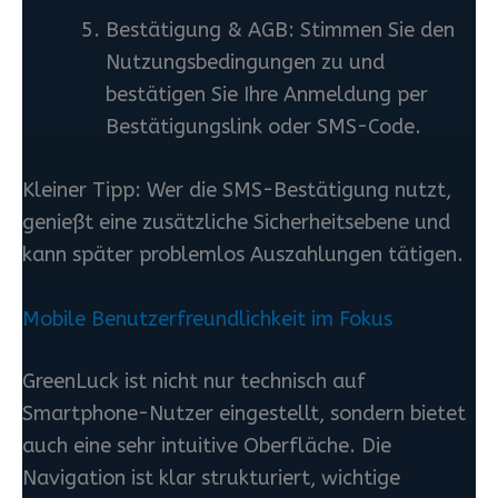
Bestätigung & AGB: Stimmen Sie den
Nutzungsbedingungen zu und
bestätigen Sie Ihre Anmeldung per
Bestätigungslink oder SMS-Code.
Kleiner Tipp: Wer die SMS-Bestätigung nutzt,
genießt eine zusätzliche Sicherheitsebene und
kann später problemlos Auszahlungen tätigen.
Mobile Benutzerfreundlichkeit im Fokus
GreenLuck ist nicht nur technisch auf
Smartphone-Nutzer eingestellt, sondern bietet
auch eine sehr intuitive Oberfläche. Die
Navigation ist klar strukturiert, wichtige