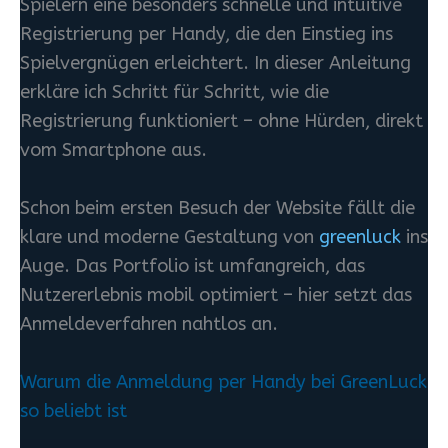
Spielern eine besonders schnelle und intuitive
Registrierung per Handy, die den Einstieg ins
Spielvergnügen erleichtert. In dieser Anleitung
erkläre ich Schritt für Schritt, wie die
Registrierung funktioniert – ohne Hürden, direkt
vom Smartphone aus.
Schon beim ersten Besuch der Website fällt die
klare und moderne Gestaltung von
greenluck
ins
Auge. Das Portfolio ist umfangreich, das
Nutzererlebnis mobil optimiert – hier setzt das
Anmeldeverfahren nahtlos an.
Warum die Anmeldung per Handy bei GreenLuck
so beliebt ist