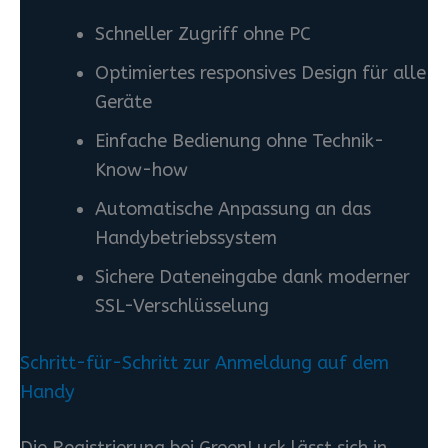
Schneller Zugriff ohne PC
Optimiertes responsives Design für alle
Geräte
Einfache Bedienung ohne Technik-
Know-how
Automatische Anpassung an das
Handybetriebssystem
Sichere Dateneingabe dank moderner
SSL-Verschlüsselung
Schritt-für-Schritt zur Anmeldung auf dem
Handy