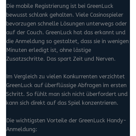
Die mobile Registrierung ist bei GreenLuck
bewusst schlank gehalten. Viele Casinospieler
bevorzugen schnelle Lösungen unterwegs oder
auf der Couch. GreenLuck hat das erkannt und
die Anmeldung so gestaltet, dass sie in wenigen
Minuten erledigt ist, ohne lästige
Zusatzschritte. Das spart Zeit und Nerven.
Im Vergleich zu vielen Konkurrenten verzichtet
GreenLuck auf überflüssige Abfragen im ersten
Schritt. So fühlt man sich nicht überfordert und
kann sich direkt auf das Spiel konzentrieren.
Die wichtigsten Vorteile der GreenLuck Handy-
Anmeldung: