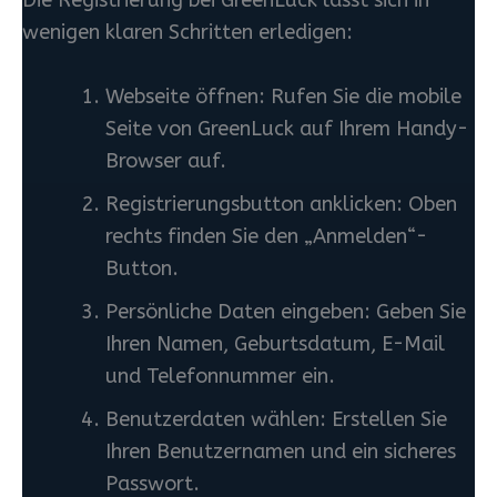
Die Registrierung bei GreenLuck lässt sich in
wenigen klaren Schritten erledigen:
Webseite öffnen: Rufen Sie die mobile
Seite von GreenLuck auf Ihrem Handy-
Browser auf.
Registrierungsbutton anklicken: Oben
rechts finden Sie den „Anmelden“-
Button.
Persönliche Daten eingeben: Geben Sie
Ihren Namen, Geburtsdatum, E-Mail
und Telefonnummer ein.
Benutzerdaten wählen: Erstellen Sie
Ihren Benutzernamen und ein sicheres
Passwort.