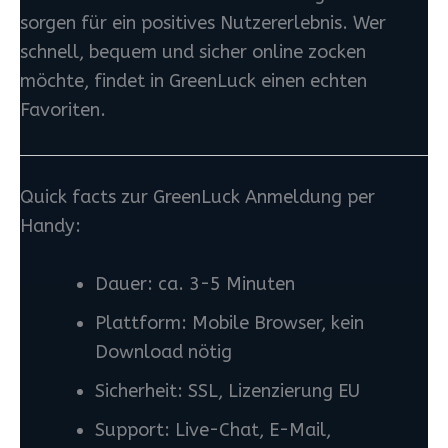
sorgen für ein positives Nutzererlebnis. Wer
schnell, bequem und sicher online zocken
möchte, findet in GreenLuck einen echten
Favoriten.
Quick facts zur GreenLuck Anmeldung per
Handy:
Dauer: ca. 3-5 Minuten
Plattform: Mobile Browser, kein
Download nötig
Sicherheit: SSL, Lizenzierung EU
Support: Live-Chat, E-Mail,