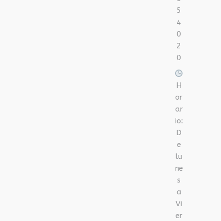
5
4
0
2
0
H
or
ar
io:
D
e
lu
ne
s
a
Vi
er