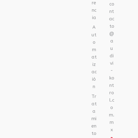
re
co
nc
nt
ia
ac
to
A
@
ut
a
o
u
m
di
at
vi
iz
-
ac
ko
ió
nt
n
ro
Tr
l.c
at
o
a
m.
mi
m
en
x
to