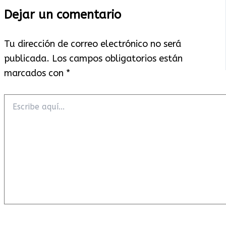
Dejar un comentario
Tu dirección de correo electrónico no será
publicada.
Los campos obligatorios están
marcados con
*
Escribe
aquí...