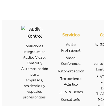
Servicios
Co
Audio
📞 (52
Soluciones
Profesional
integrales en
Audio, Video,
Video
Control y
Conferencia
contac
Automatización
kontr
Automatización
para
📍 AT
Tratamiento
empresas,
– 
Acústico
residencias y
DO
espacios
CCTV & Redes
TLAN
profesionales.
Consultoría
Méxi