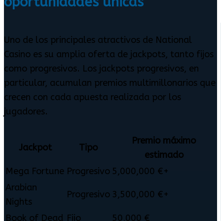
oportunidades únicas
Uno de los principales atractivos de National
Casino es su amplia oferta de jackpots, tanto fijos
como progresivos. Los jackpots progresivos, en
particular, acumulan premios multimillonarios que
crecen con cada apuesta realizada por los
jugadores.
Premio máximo
Jackpot
Tipo
estimado
Mega Fortune
Progresivo
5,000,000 €+
Arabian
Progresivo
3,500,000 €+
Nights
Book of Dead
Fijo
50,000 €