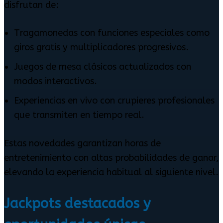
disfrutan de:
Tragamonedas con funciones especiales como
giros gratis y multiplicadores progresivos.
Juegos de mesa clásicos actualizados con
modos interactivos.
Experiencias en vivo con crupieres profesionales
que transmiten en tiempo real.
Estas novedades garantizan horas de
entretenimiento con altas probabilidades de ganar,
elevando la experiencia habitual al siguiente nivel.
Jackpots destacados y