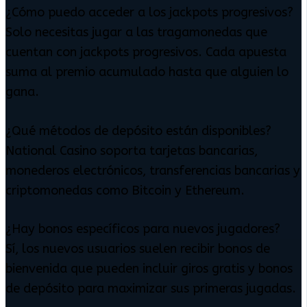
¿Cómo puedo acceder a los jackpots progresivos?
Solo necesitas jugar a las tragamonedas que
cuentan con jackpots progresivos. Cada apuesta
suma al premio acumulado hasta que alguien lo
gana.
¿Qué métodos de depósito están disponibles?
National Casino soporta tarjetas bancarias,
monederos electrónicos, transferencias bancarias y
criptomonedas como Bitcoin y Ethereum.
¿Hay bonos específicos para nuevos jugadores?
Sí, los nuevos usuarios suelen recibir bonos de
bienvenida que pueden incluir giros gratis y bonos
de depósito para maximizar sus primeras jugadas.