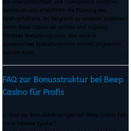
Die Übersichtlichkeit und Transparenz schaffen
Vertrauen und erleichtern die Planung des
Spielverhaltens. Im Vergleich zu anderen Anbietern
bietet Beep Casino ein solides und zugleich
flexibles Bonusprogramm, das auch in
dynamischen Spielsituationen schnell angepasst
werden kann.
FAQ zur Bonusstruktur bei Beep
Casino für Profis
1. Sind die Bonusbedingungen bei Beep Casino fair
für erfahrene Spieler?