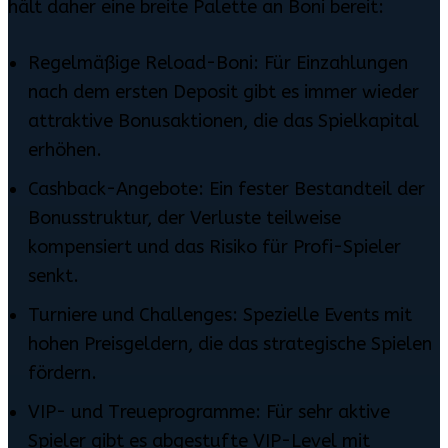
hält daher eine breite Palette an Boni bereit:
Regelmäßige Reload-Boni: Für Einzahlungen
nach dem ersten Deposit gibt es immer wieder
attraktive Bonusaktionen, die das Spielkapital
erhöhen.
Cashback-Angebote: Ein fester Bestandteil der
Bonusstruktur, der Verluste teilweise
kompensiert und das Risiko für Profi-Spieler
senkt.
Turniere und Challenges: Spezielle Events mit
hohen Preisgeldern, die das strategische Spielen
fördern.
VIP- und Treueprogramme: Für sehr aktive
Spieler gibt es abgestufte VIP-Level mit