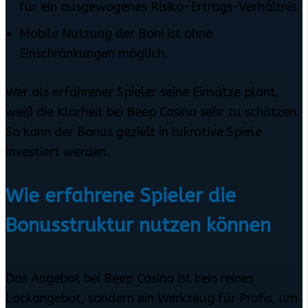
für ein ausgewogenes Risiko-Ertrags-Verhältnis.
Mobile Nutzung der Boni ist ohne
Einschränkungen möglich.
Wer als erfahrener Spieler seine Einsätze plant,
weiß die Klarheit bei Beep Casino sehr zu schätzen.
So kann der Bonus gezielt in lukrative Spiele
investiert werden.
Wie erfahrene Spieler die
Bonusstruktur nutzen können
Das Angebot bei Beep Casino ist kein reines
Lockangebot, sondern ein Werkzeug für Profis, um