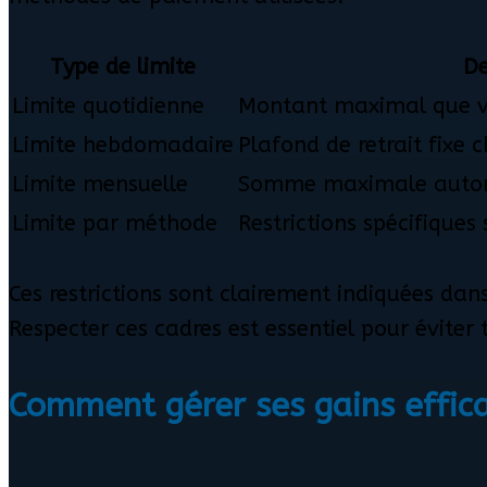
Type de limite
De
Limite quotidienne
Montant maximal que vo
Limite hebdomadaire
Plafond de retrait fixe
Limite mensuelle
Somme maximale autoris
Limite par méthode
Restrictions spécifique
Ces restrictions sont clairement indiquées da
Respecter ces cadres est essentiel pour éviter
Comment gérer ses gains effic