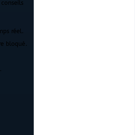
 conseils
mps réel.
re bloqué.
.