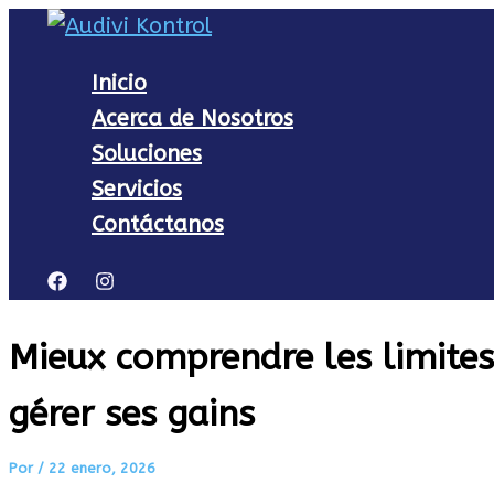
Ir
al
Inicio
contenido
Acerca de Nosotros
Soluciones
Servicios
Contáctanos
Mieux comprendre les limites 
gérer ses gains
Por
/
22 enero, 2026