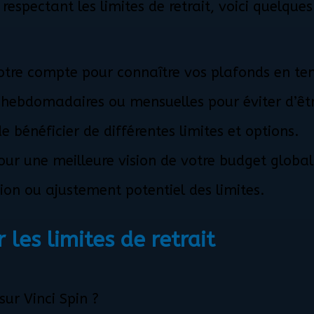
respectant les limites de retrait, voici quelques
votre compte pour connaître vos plafonds en te
es hebdomadaires ou mensuelles pour éviter d’êt
 bénéficier de différentes limites et options.
our une meilleure vision de votre budget global
ion ou ajustement potentiel des limites.
les limites de retrait
sur Vinci Spin ?