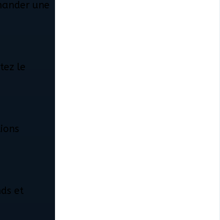
emander une
tez le
tions
nds et