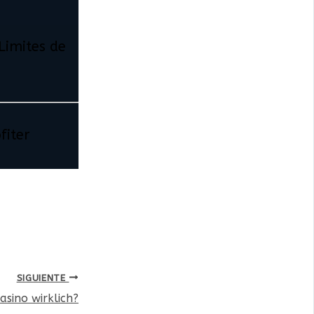
Limites de
fiter
SIGUIENTE
asino wirklich?