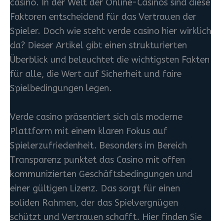
casino. In der Welt der Online-Casinos sind diese
Faktoren entscheidend für das Vertrauen der
Spieler. Doch wie steht verde casino hier wirklich
da? Dieser Artikel gibt einen strukturierten
Überblick und beleuchtet die wichtigsten Fakten
für alle, die Wert auf Sicherheit und faire
Spielbedingungen legen.
Verde casino präsentiert sich als moderne
Plattform mit einem klaren Fokus auf
Spielerzufriedenheit. Besonders im Bereich
Transparenz punktet das Casino mit offen
kommunizierten Geschäftsbedingungen und
einer gültigen Lizenz. Das sorgt für einen
soliden Rahmen, der das Spielvergnügen
schützt und Vertrauen schafft. Hier finden Sie