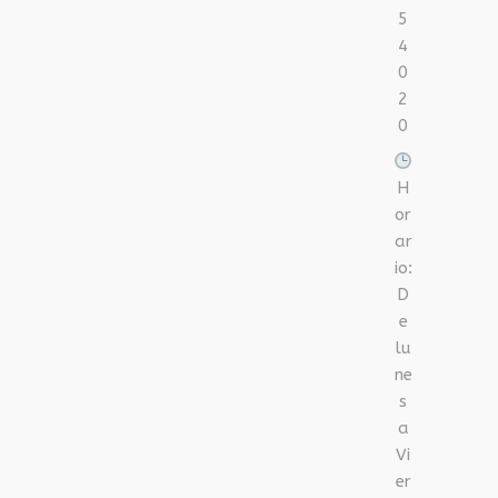
5
4
0
2
0
H
or
ar
io:
D
e
lu
ne
s
a
Vi
er