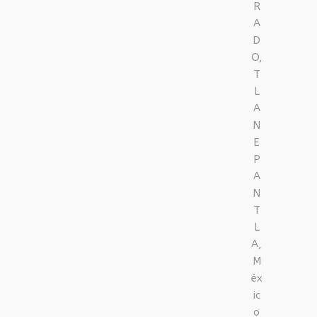
R
A
D
O,
T
L
A
N
E
P
A
N
T
L
A,
M
éx
ic
o