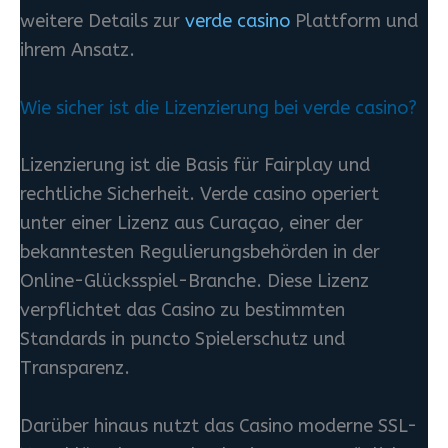
weitere Details zur
verde casino
Plattform und
ihrem Ansatz.
Wie sicher ist die Lizenzierung bei verde casino?
Lizenzierung ist die Basis für Fairplay und
rechtliche Sicherheit. Verde casino operiert
unter einer Lizenz aus Curaçao, einer der
bekanntesten Regulierungsbehörden in der
Online-Glücksspiel-Branche. Diese Lizenz
verpflichtet das Casino zu bestimmten
Standards in puncto Spielerschutz und
Transparenz.
Darüber hinaus nutzt das Casino moderne SSL-