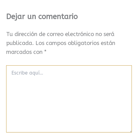
Dejar un comentario
Tu dirección de correo electrónico no será
publicada.
Los campos obligatorios están
marcados con
*
Escribe
aquí...