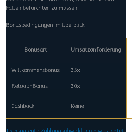
Fallen befürchten zu müssen.
Bonusbedingungen im Überblick
Bonusart
Umsatzanforderung
Willkommensbonus
35x
Reload-Bonus
30x
Cashback
Keine
Transparente Zahlungsabwicklung – was bietet