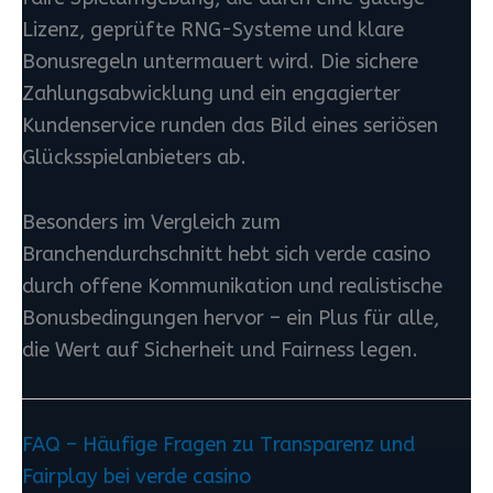
Lizenz, geprüfte RNG-Systeme und klare
Bonusregeln untermauert wird. Die sichere
Zahlungsabwicklung und ein engagierter
Kundenservice runden das Bild eines seriösen
Glücksspielanbieters ab.
Besonders im Vergleich zum
Branchendurchschnitt hebt sich verde casino
durch offene Kommunikation und realistische
Bonusbedingungen hervor – ein Plus für alle,
die Wert auf Sicherheit und Fairness legen.
FAQ – Häufige Fragen zu Transparenz und
Fairplay bei verde casino