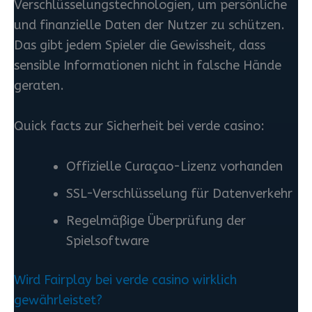
Verschlüsselungstechnologien, um persönliche
und finanzielle Daten der Nutzer zu schützen.
Das gibt jedem Spieler die Gewissheit, dass
sensible Informationen nicht in falsche Hände
geraten.
Quick facts zur Sicherheit bei verde casino:
Offizielle Curaçao-Lizenz vorhanden
SSL-Verschlüsselung für Datenverkehr
Regelmäßige Überprüfung der
Spielsoftware
Wird Fairplay bei verde casino wirklich
gewährleistet?