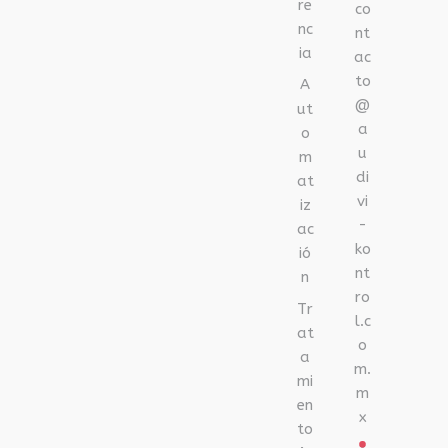
re
co
nc
nt
ia
ac
to
A
@
ut
a
o
u
m
di
at
vi
iz
-
ac
ko
ió
nt
n
ro
Tr
l.c
at
o
a
m.
mi
m
en
x
to