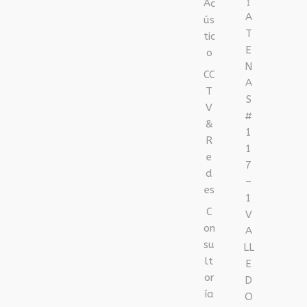
Ac
A
ús
T
tic
E
o
N
CC
A
T
S
V
#
&
1
R
1
e
7
d
–
es
1
C
V
on
A
su
LL
lt
E
or
D
ía
O