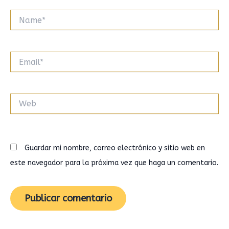
Name*
Email*
Web
Guardar mi nombre, correo electrónico y sitio web en
este navegador para la próxima vez que haga un comentario.