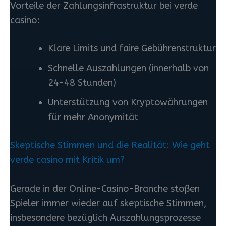
Vorteile der Zahlungsinfrastruktur bei verde
casino:
Klare Limits und faire Gebührenstruktur
Schnelle Auszahlungen (innerhalb von
24-48 Stunden)
Unterstützung von Kryptowährungen
für mehr Anonymität
Skep­tische Stimmen und die Realität: Wie geht
verde casino mit Kritik um?
Gerade in der Online-Casino-Branche stoßen
Spieler immer wieder auf skeptische Stimmen,
insbesondere bezüglich Auszahlungsprozesse