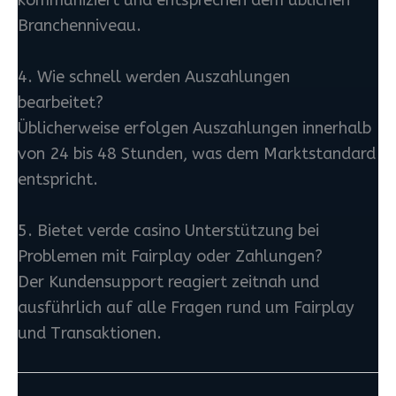
Branchenniveau.
4. Wie schnell werden Auszahlungen
bearbeitet?
Üblicherweise erfolgen Auszahlungen innerhalb
von 24 bis 48 Stunden, was dem Marktstandard
entspricht.
5. Bietet verde casino Unterstützung bei
Problemen mit Fairplay oder Zahlungen?
Der Kundensupport reagiert zeitnah und
ausführlich auf alle Fragen rund um Fairplay
und Transaktionen.