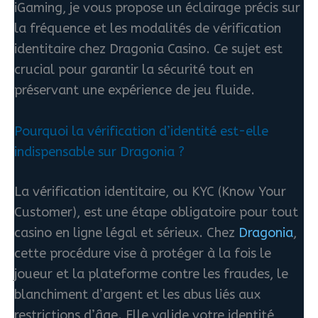
iGaming, je vous propose un éclairage précis sur
la fréquence et les modalités de vérification
identitaire chez Dragonia Casino. Ce sujet est
crucial pour garantir la sécurité tout en
préservant une expérience de jeu fluide.
Pourquoi la vérification d’identité est-elle
indispensable sur Dragonia ?
La vérification identitaire, ou KYC (Know Your
Customer), est une étape obligatoire pour tout
casino en ligne légal et sérieux. Chez
Dragonia
,
cette procédure vise à protéger à la fois le
joueur et la plateforme contre les fraudes, le
blanchiment d’argent et les abus liés aux
restrictions d’âge. Elle valide votre identité,