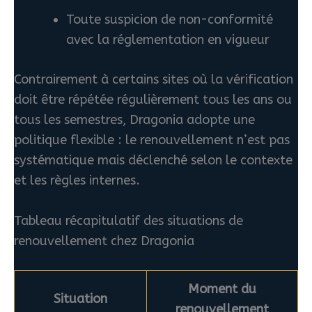
Toute suspicion de non-conformité
avec la réglementation en vigueur
Contrairement à certains sites où la vérification
doit être répétée régulièrement tous les ans ou
tous les semestres, Dragonia adopte une
politique flexible : le renouvellement n’est pas
systématique mais déclenché selon le contexte
et les règles internes.
Tableau récapitulatif des situations de
renouvellement chez Dragonia
Moment du
Situation
renouvellement