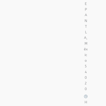
E
P
A
N
T
L
A,
M
éx
ic
o
5
4
0
2
0
H