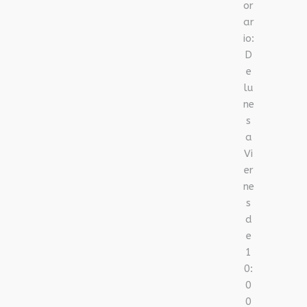
or
ar
io:
D
e
lu
ne
s
a
Vi
er
ne
s
d
e
1
0:
0
0