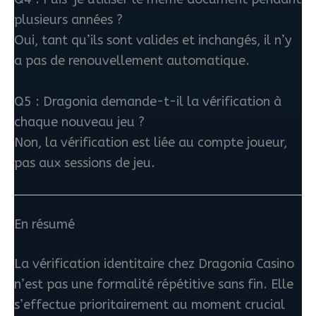
plusieurs années ?
Oui, tant qu’ils sont valides et inchangés, il n’y
a pas de renouvellement automatique.
Q5 : Dragonia demande-t-il la vérification à
chaque nouveau jeu ?
Non, la vérification est liée au compte joueur,
pas aux sessions de jeu.
En résumé
La vérification identitaire chez Dragonia Casino
n’est pas une formalité répétitive sans fin. Elle
s’effectue prioritairement au moment crucial