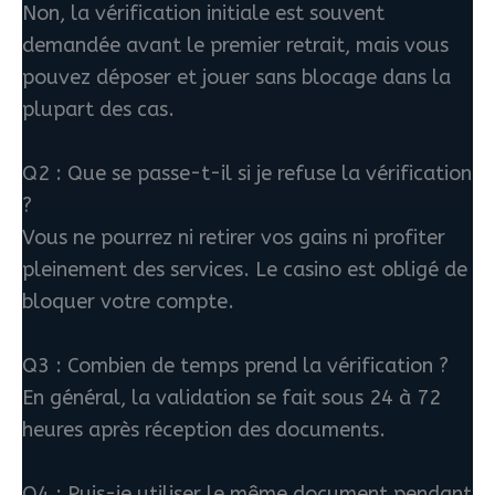
Non, la vérification initiale est souvent
demandée avant le premier retrait, mais vous
pouvez déposer et jouer sans blocage dans la
plupart des cas.
Q2 : Que se passe-t-il si je refuse la vérification
?
Vous ne pourrez ni retirer vos gains ni profiter
pleinement des services. Le casino est obligé de
bloquer votre compte.
Q3 : Combien de temps prend la vérification ?
En général, la validation se fait sous 24 à 72
heures après réception des documents.
Q4 : Puis-je utiliser le même document pendant