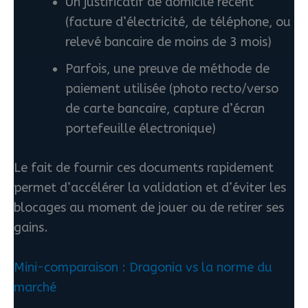
Un justificatif de domicile récent
(facture d’électricité, de téléphone, ou
relevé bancaire de moins de 3 mois)
Parfois, une preuve de méthode de
paiement utilisée (photo recto/verso
de carte bancaire, capture d’écran
portefeuille électronique)
Le fait de fournir ces documents rapidement
permet d’accélérer la validation et d’éviter les
blocages au moment de jouer ou de retirer ses
gains.
Mini-comparaison : Dragonia vs la norme du
marché