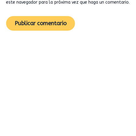
este navegador para la próxima vez que haga un comentario.