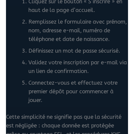
Cliquez sur le bouton « S’inscrire » en
haut de la page d’accueil.
Remplissez le formulaire avec prénom,
nom, adresse e-mail, numéro de
téléphone et date de naissance.
Définissez un mot de passe sécurisé.
Validez votre inscription par e-mail via
un lien de confirmation.
Connectez-vous et effectuez votre
premier dépôt pour commencer à
jouer.
Cette simplicité ne signifie pas que la sécurité
est négligée : chaque donnée est protégée