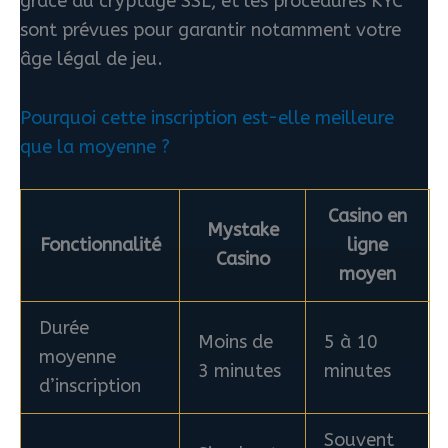
grâce au cryptage SSL, et les procédures KYC
sont prévues pour garantir notamment votre
âge légal de jeu.
Pourquoi cette inscription est-elle meilleure
que la moyenne ?
Casino en
Mystake
Fonctionnalité
ligne
Casino
moyen
Durée
Moins de
5 à 10
moyenne
3 minutes
minutes
d’inscription
Souvent