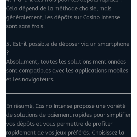
Cela dépend de la méthode choisie, mais
généralement, les dépôts sur Casino Intense
sont sans frais.
5. Est-il possible de déposer via un smartphone
?
Absolument, toutes les solutions mentionnées
sont compatibles avec les applications mobiles
et les navigateurs.
En résumé, Casino Intense propose une variété
de solutions de paiement rapides pour simplifier
vos dépôts et vous permettre de profiter
rapidement de vos jeux préférés. Choisissez la