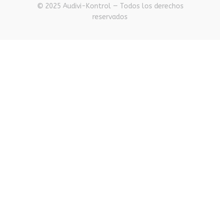
© 2025 Audivi-Kontrol — Todos los derechos
reservados