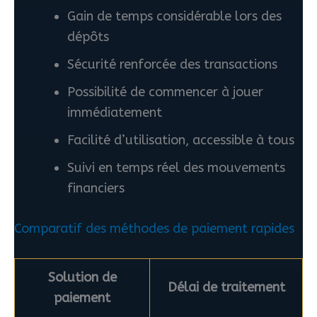
Gain de temps considérable lors des
dépôts
Sécurité renforcée des transactions
Possibilité de commencer à jouer
immédiatement
Facilité d’utilisation, accessible à tous
Suivi en temps réel des mouvements
financiers
Comparatif des méthodes de paiement rapides
Solution de
Délai de traitement
paiement