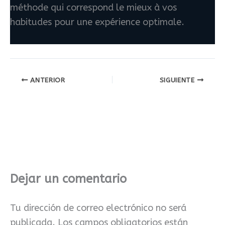
méthode qui correspond le mieux à vos
habitudes pour une expérience optimale.
ANTERIOR
SIGUIENTE
Dejar un comentario
Tu dirección de correo electrónico no será
publicada.
Los campos obligatorios están