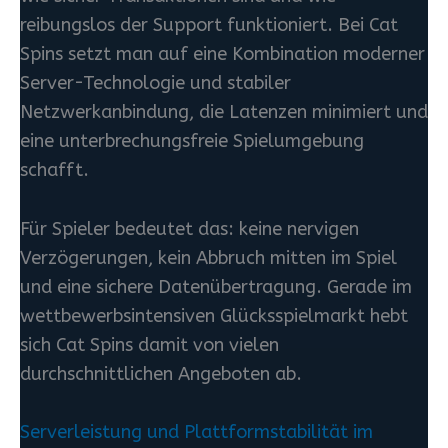
reibungslos der Support funktioniert. Bei Cat
Spins setzt man auf eine Kombination moderner
Server-Technologie und stabiler
Netzwerkanbindung, die Latenzen minimiert und
eine unterbrechungsfreie Spielumgebung
schafft.
Für Spieler bedeutet das: keine nervigen
Verzögerungen, kein Abbruch mitten im Spiel
und eine sichere Datenübertragung. Gerade im
wettbewerbsintensiven Glücksspielmarkt hebt
sich Cat Spins damit von vielen
durchschnittlichen Angeboten ab.
Serverleistung und Plattformstabilität im