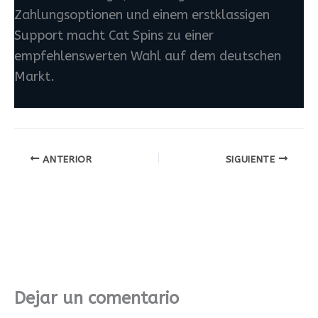
Zahlungsoptionen und einem erstklassigen
Support macht Cat Spins zu einer
empfehlenswerten Wahl auf dem deutschen
Markt.
ANTERIOR
SIGUIENTE
Dejar un comentario