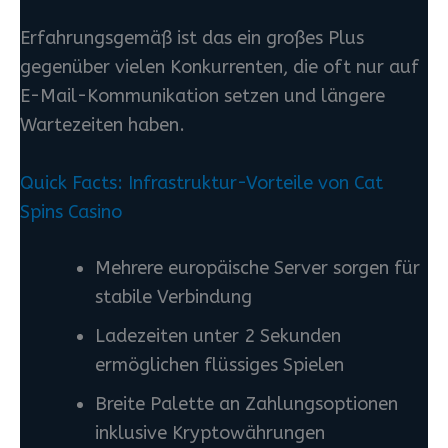
Erfahrungsgemäß ist das ein großes Plus
gegenüber vielen Konkurrenten, die oft nur auf
E-Mail-Kommunikation setzen und längere
Wartezeiten haben.
Quick Facts: Infrastruktur-Vorteile von Cat
Spins Casino
Mehrere europäische Server sorgen für
stabile Verbindung
Ladezeiten unter 2 Sekunden
ermöglichen flüssiges Spielen
Breite Palette an Zahlungsoptionen
inklusive Kryptowährungen