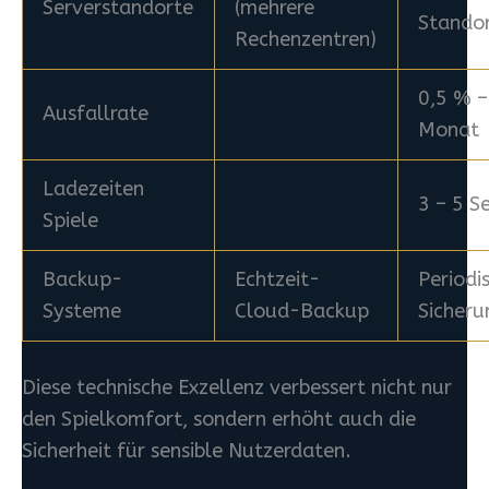
Serverstandorte
(mehrere
Stando
Rechenzentren)
0,5 % –
Ausfallrate
Monat
Ladezeiten
3 – 5 S
Spiele
Backup-
Echtzeit-
Periodi
Systeme
Cloud-Backup
Sicher
Diese technische Exzellenz verbessert nicht nur
den Spielkomfort, sondern erhöht auch die
Sicherheit für sensible Nutzerdaten.