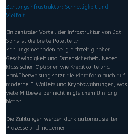
Zahlungsinfrastruktur: Schnelligkeit und
Vielfalt
Ein zentraler Vorteil der Infrastruktur von Cat
Spins ist die breite Palette an
Zahlungsmethoden bei gleichzeitig hoher
Geschwindigkeit und Datensicherheit. Neben
klassischen Optionen wie Kreditkarte und
Banküberweisung setzt die Plattform auch auf
moderne E-Wallets und Kryptowährungen, was
viele Mitbewerber nicht in gleichem Umfang
bieten.
Die Zahlungen werden dank automatisierter
Prozesse und moderner