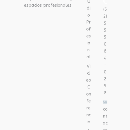
u
espacios profesionales.
di
(5
o
2)
Pr
5
of
5
es
5
io
0
n
8
al
4
-
Vi
0
d
2
eo
5
C
8
on
fe
re
co
nc
nt
ia
ac