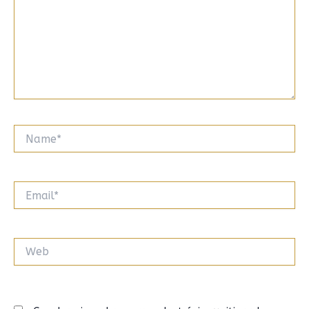
Name*
Email*
Web