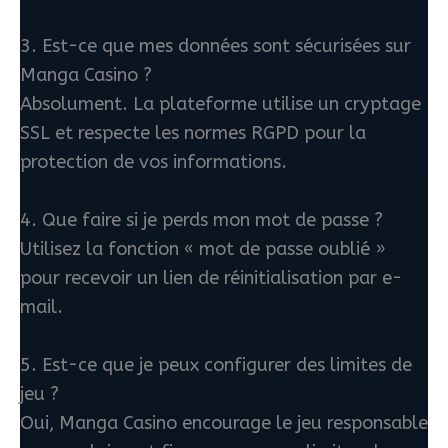
3. Est-ce que mes données sont sécurisées sur
Manga Casino ?
Absolument. La plateforme utilise un cryptage
SSL et respecte les normes RGPD pour la
protection de vos informations.
4. Que faire si je perds mon mot de passe ?
Utilisez la fonction « mot de passe oublié »
pour recevoir un lien de réinitialisation par e-
mail.
5. Est-ce que je peux configurer des limites de
jeu ?
Oui, Manga Casino encourage le jeu responsable