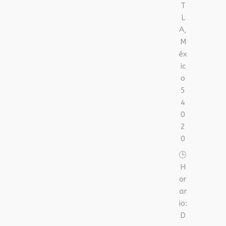
T
L
A,
M
éx
ic
o
5
4
0
2
0
🕒
H
or
ar
io:
D