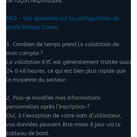
de façon responsable.
FAQ – Vos questions sur la configuration du
profil Manga Casino
1. Combien de temps prend la validation de
mon compte ?
La validation KYC est généralement traitée sous
24 à 48 heures, ce qui est bien plus rapide que
la moyenne du secteur.
2. Puis-je modifier mes informations
personnelles après l’inscription ?
Oui, à l’exception de votre nom d’utilisateur,
vos données peuvent être mises à jour via le
tableau de bord.