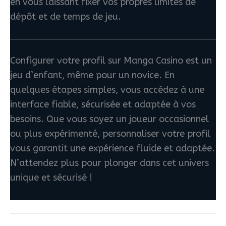
en vous laissant fixer vos propres limites de
dépôt et de temps de jeu.
Configurer votre profil sur Manga Casino est un
jeu d’enfant, même pour un novice. En
quelques étapes simples, vous accédez à une
interface fiable, sécurisée et adaptée à vos
besoins. Que vous soyez un joueur occasionnel
ou plus expérimenté, personnaliser votre profil
vous garantit une expérience fluide et adaptée.
N’attendez plus pour plonger dans cet univers
unique et sécurisé !