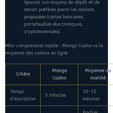
Ajoutez vos moyens de dépôt et de
retrait préférés parmi les options
proposées (cartes bancaires,
portefeuilles électroniques,
cryptomonnaies).
Mini-comparaison rapide : Manga Casino vs la
moyenne des casinos en ligne
Manga
Moyenne du
Critère
Casino
marché
Temps
10-15
5 minutes
d’inscription
minutes
Parfois