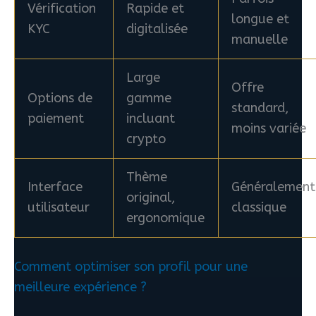
Vérification
Rapide et
longue et
KYC
digitalisée
manuelle
Large
Offre
Options de
gamme
standard,
paiement
incluant
moins variée
crypto
Thème
Interface
Généralement
original,
utilisateur
classique
ergonomique
Comment optimiser son profil pour une
meilleure expérience ?