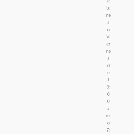
e
lu
ne
s
a
Vi
er
ne
s
d
e
1
0:
0
0
a.
m.
a
7: