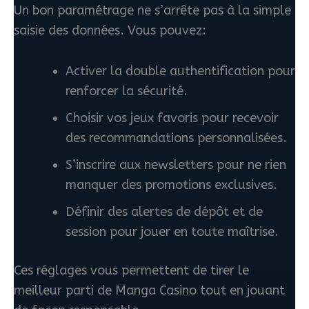
Un bon paramétrage ne s’arrête pas à la simple
saisie des données. Vous pouvez:
Activer la double authentification pour
renforcer la sécurité.
Choisir vos jeux favoris pour recevoir
des recommandations personnalisées.
S’inscrire aux newsletters pour ne rien
manquer des promotions exclusives.
Définir des alertes de dépôt et de
session pour jouer en toute maîtrise.
Ces réglages vous permettent de tirer le
meilleur parti de Manga Casino tout en jouant