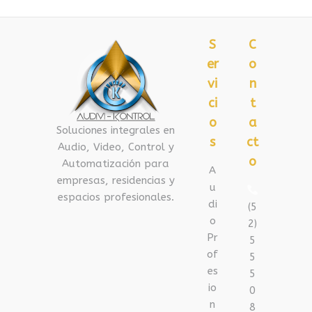
S
C
er
o
vi
n
ci
t
o
a
Soluciones integrales en
s
ct
Audio, Video, Control y
o
Automatización para
A
empresas, residencias y
u
espacios profesionales.
di
(5
o
2)
Pr
5
of
5
es
5
io
0
n
8