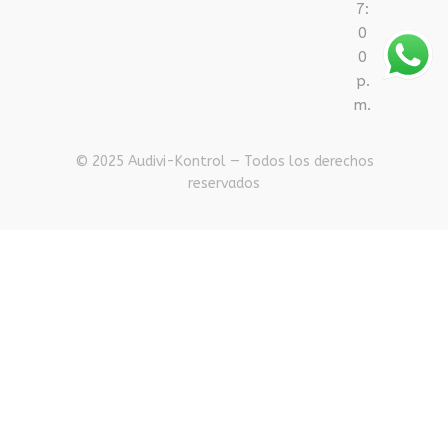
7:
0
0
p.
m.
© 2025 Audivi-Kontrol — Todos los derechos
reservados