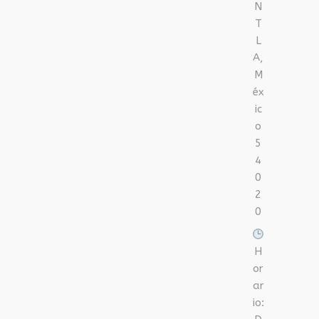
N
T
L
A,
M
éx
ic
o
5
4
0
2
0
H
or
ar
io: