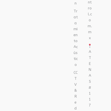
nt
n
ro
Tr
l.c
at
o
a
m.
mi
m
en
x
to
Ac
A
ús
T
tic
E
o
N
CC
A
T
S
V
#
&
1
R
1
e
7
d