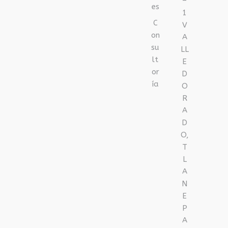
–
es
1
C
V
on
A
su
LL
lt
E
or
D
ía
O
R
A
D
O,
T
L
A
N
E
P
A