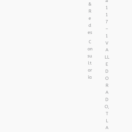
#
&
1
R
1
e
7
d
–
es
1
C
V
on
A
su
LL
lt
E
or
D
ía
O
R
A
D
O,
T
L
A