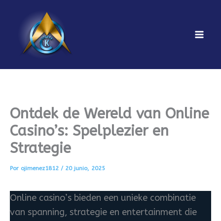
Ir
al
contenido
Mai
Men
Ontdek de Wereld van Online
Casino’s: Spelplezier en
Strategie
Por
ojimenez1812
/
20 junio, 2025
Online casino’s bieden een unieke combinatie
van spanning, strategie en entertainment die