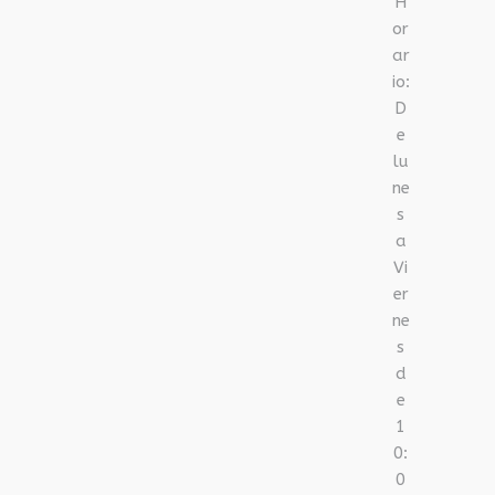
H
or
ar
io:
D
e
lu
ne
s
a
Vi
er
ne
s
d
e
1
0:
0