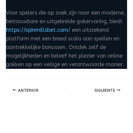
Voor spelers die op zoek zijn naar een moderne,
betrouwbare en uitgebreide gokervaring, biedt
https://spinmillsbet.com/
een uitstekend
platform met een breed scala aan spellen en
aantrekkelijke bonussen. Ontdek zelf de
mogelijkheden en beleef het plezier van online
gokken op een veilige en verantwoorde manier.
ANTERIOR
SIGUIENTE