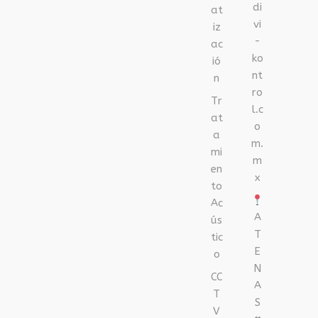
di
at
vi
iz
-
ac
ko
ió
nt
n
ro
Tr
l.c
at
o
a
m.
mi
m
en
x
to
Ac
A
ús
T
tic
E
o
N
CC
A
T
S
V