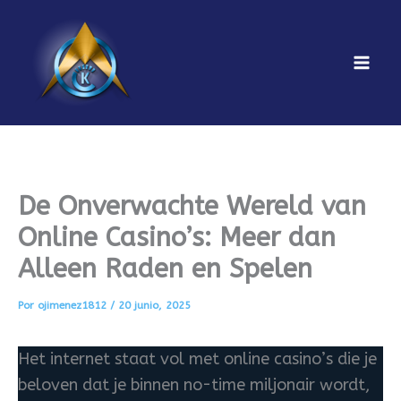
Ir
al
contenido
Mai
Men
De Onverwachte Wereld van
Online Casino’s: Meer dan
Alleen Raden en Spelen
Por
ojimenez1812
/
20 junio, 2025
Het internet staat vol met online casino’s die je
beloven dat je binnen no-time miljonair wordt,