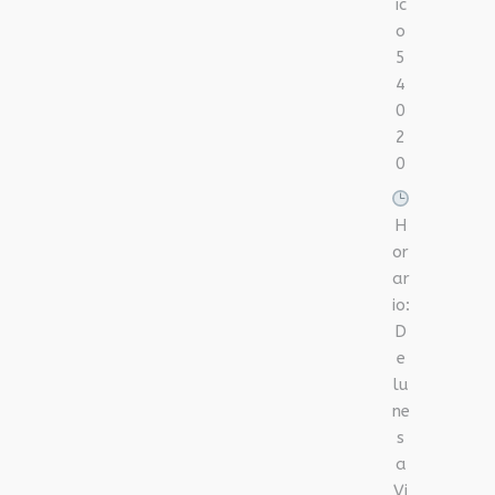
ic
o
5
4
0
2
0
H
or
ar
io:
D
e
lu
ne
s
a
Vi