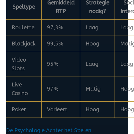
Gemiddeld
Strategie
Soci
Speltype
RTP
nodig?
Inter
Roulette
97,3%
Laag
Laag
Blackjack
99,5%
Hoog
Mati
Video
95%
Laag
Laag
Slots
Live
97%
Matig
Hoo
Casino
Poker
Varieert
Hoog
Hoo
De Psychologie Achter het Spelen