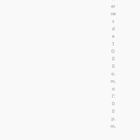
er
ne
s
d
e
1
0:
0
0
a.
m.
a
7:
0
0
p.
m.