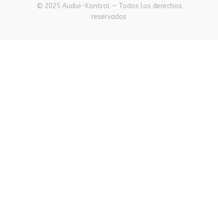
© 2025 Audivi-Kontrol — Todos los derechos
reservados