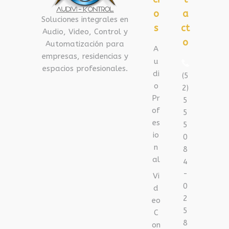
o
a
Soluciones integrales en
s
ct
Audio, Video, Control y
o
Automatización para
A
empresas, residencias y
u
espacios profesionales.
di
(5
o
2)
Pr
5
of
5
es
5
io
0
n
8
al
4
-
Vi
0
d
2
eo
5
C
8
on