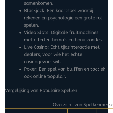
samenkomen.
Blackjack: Een kaartspel waarbij
rekenen en psychologie een grote rol
spelen.
Video Slots: Digitale fruitmachines
met allerlei thema’s en bonusrondes.
Live Casino: Echt tijdsinteractie met
dealers, voor wie het echte
casinogevoel wil.
Poker: Een spel van bluffen en tactiek,
ook online populair.
Vergelijking van Populaire Spellen
Overzicht van Spelkenmerk