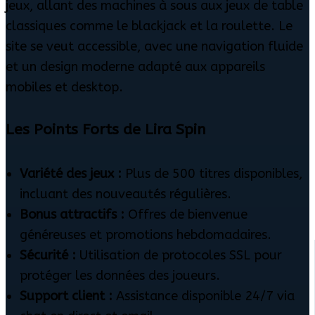
jeux, allant des machines à sous aux jeux de table
classiques comme le blackjack et la roulette. Le
site se veut accessible, avec une navigation fluide
et un design moderne adapté aux appareils
mobiles et desktop.
Les Points Forts de Lira Spin
Variété des jeux :
Plus de 500 titres disponibles,
incluant des nouveautés régulières.
Bonus attractifs :
Offres de bienvenue
généreuses et promotions hebdomadaires.
Sécurité :
Utilisation de protocoles SSL pour
protéger les données des joueurs.
Support client :
Assistance disponible 24/7 via