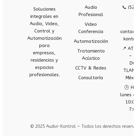
Audio
📞 (52
Soluciones
Profesional
integrales en
Audio, Video,
Video
Control y
Conferencia
contac
Automatización
kontr
Automatización
para
📍 AT
Tratamiento
empresas,
– 
Acústico
residencias y
DO
espacios
CCTV & Redes
TLAN
profesionales.
Consultoría
Méxi
🕒 Ho
lunes a
10:0
7:0
© 2025 Audivi-Kontrol — Todos los derechos reserv