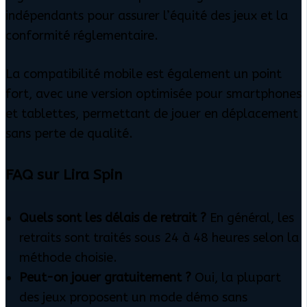
indépendants pour assurer l’équité des jeux et la
conformité réglementaire.
La compatibilité mobile est également un point
fort, avec une version optimisée pour smartphones
et tablettes, permettant de jouer en déplacement
sans perte de qualité.
FAQ sur Lira Spin
Quels sont les délais de retrait ?
En général, les
retraits sont traités sous 24 à 48 heures selon la
méthode choisie.
Peut-on jouer gratuitement ?
Oui, la plupart
des jeux proposent un mode démo sans