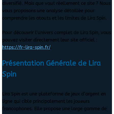
diversifié. Mais que vaut réellement ce site ? Nous
vous proposons une analyse détaillée pour
comprendre les atouts et les limites de Lira Spin.
Pour découvrir l’univers complet de Lira Spin, vous
pouvez visiter directement leur site officiel :
https://fr-lira-spin.fr/
.
Présentation Générale de Lira
Spin
Lira Spin est une plateforme de jeux d’argent en
ligne qui cible principalement les joueurs
francophones. Elle propose une large gamme de