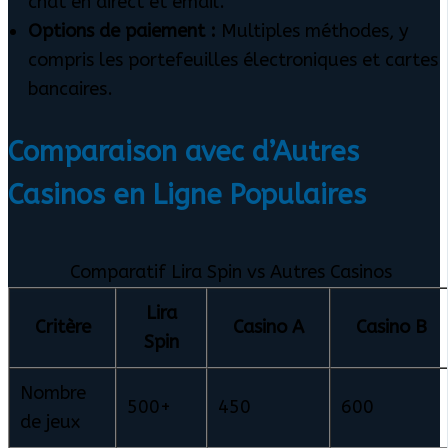
chat en direct et email.
Options de paiement :
Multiples méthodes, y
compris les portefeuilles électroniques et cartes
bancaires.
Comparaison avec d’Autres
Casinos en Ligne Populaires
Comparatif Lira Spin vs Autres Casinos
Lira
Critère
Casino A
Casino B
Spin
Nombre
500+
450
600
de jeux