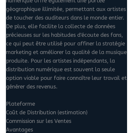
numérique offre également une portée
géographique illimitée, permettant aux artistes
de toucher des auditeurs dans le monde entier.
De plus, elle facilite la collecte de données
précieuses sur les habitudes d'écoute des fans,
ce qui peut être utilisé pour affiner la stratégie
marketing et améliorer la qualité de la musique
produite. Pour les artistes indépendants, la
distribution numérique est souvent la seule
option viable pour faire connaître leur travail et
générer des revenus.
Plateforme
Coût de Distribution (estimation)
Commission sur les Ventes
Avantages