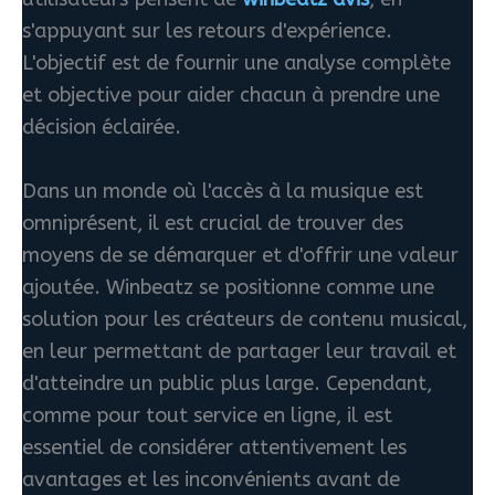
s'appuyant sur les retours d'expérience.
L'objectif est de fournir une analyse complète
et objective pour aider chacun à prendre une
décision éclairée.
Dans un monde où l'accès à la musique est
omniprésent, il est crucial de trouver des
moyens de se démarquer et d'offrir une valeur
ajoutée. Winbeatz se positionne comme une
solution pour les créateurs de contenu musical,
en leur permettant de partager leur travail et
d'atteindre un public plus large. Cependant,
comme pour tout service en ligne, il est
essentiel de considérer attentivement les
avantages et les inconvénients avant de