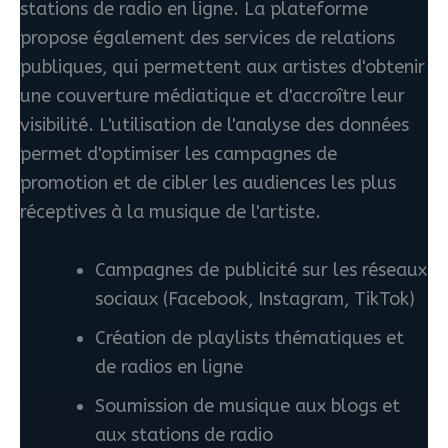
stations de radio en ligne. La plateforme
propose également des services de relations
publiques, qui permettent aux artistes d'obtenir
une couverture médiatique et d'accroître leur
visibilité. L'utilisation de l'analyse des données
permet d'optimiser les campagnes de
promotion et de cibler les audiences les plus
réceptives à la musique de l'artiste.
Campagnes de publicité sur les réseaux
sociaux (Facebook, Instagram, TikTok)
Création de playlists thématiques et
de radios en ligne
Soumission de musique aux blogs et
aux stations de radio