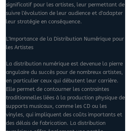
significatif pour les artistes, leur permettant de
suivre l'évolution de leur audience et d'adapter
leur stratégie en conséquence.
L'Importance de la Distribution Numérique pour
les Artistes
La distribution numérique est devenue la pierre
angulaire du succès pour de nombreux artistes,
en particulier ceux qui débutent leur carrière.
Elle permet de contourner les contraintes
traditionnelles liées à la production physique de
supports musicaux, comme les CD ou les
vinyles, qui impliquent des coûts importants et
des délais de fabrication. La distribution