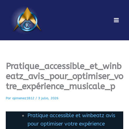
Ir
al
contenido
Mai
Men
Pratique_accessible_et_winb
eatz_avis_pour_optimiser_vo
tre_expérience_musicale_p
Por
ojimenez1812
/
3 julio, 2026
Pratique accessible et winbeatz avis
pour optimiser votre expérience