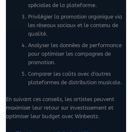
spéciales de la plateforme.
Privilégier la promotion organique via
les réseaux sociaux et le contenu de
qualité.
Analyser les données de performance
pour optimiser les campagnes de
promotion.
Comparer les coûts avec d'autres
plateformes de distribution musicale.
En suivant ces conseils, les artistes peuvent
maximiser leur retour sur investissement et
optimiser leur budget avec Winbeatz.