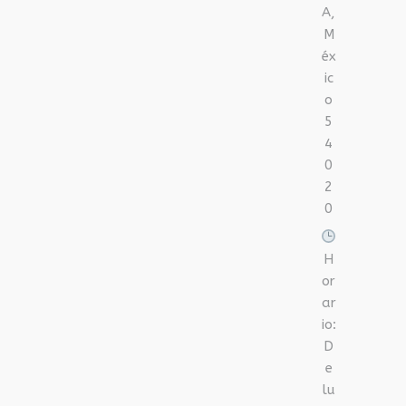
A,
M
éx
ic
o
5
4
0
2
0
H
or
ar
io:
D
e
lu