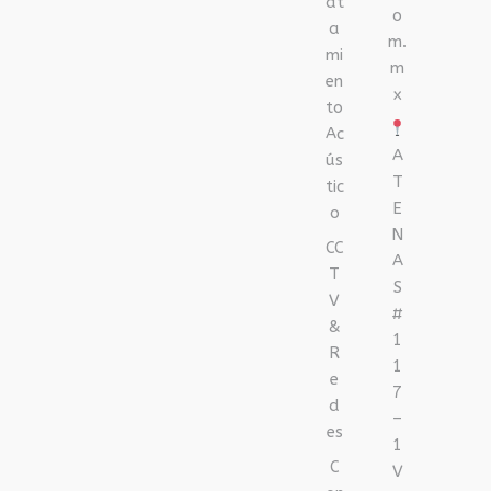
at
o
a
m.
mi
m
en
x
to
Ac
A
ús
T
tic
E
o
N
CC
A
T
S
V
#
&
1
R
1
e
7
d
–
es
1
C
V