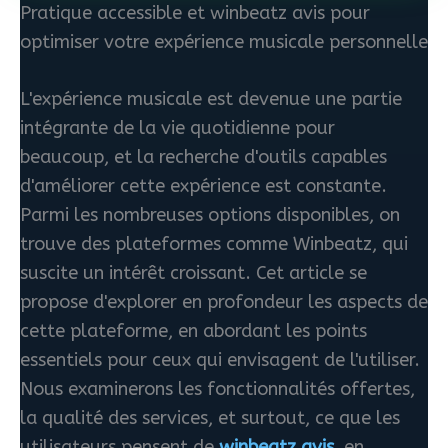
Pratique accessible et winbeatz avis pour
optimiser votre expérience musicale personnelle
L'expérience musicale est devenue une partie
intégrante de la vie quotidienne pour
beaucoup, et la recherche d'outils capables
d'améliorer cette expérience est constante.
Parmi les nombreuses options disponibles, on
trouve des plateformes comme Winbeatz, qui
suscite un intérêt croissant. Cet article se
propose d'explorer en profondeur les aspects de
cette plateforme, en abordant les points
essentiels pour ceux qui envisagent de l'utiliser.
Nous examinerons les fonctionnalités offertes,
la qualité des services, et surtout, ce que les
utilisateurs pensent de
winbeatz avis
, en