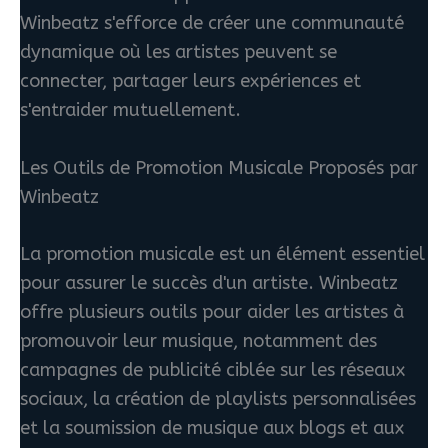
Winbeatz s'efforce de créer une communauté
dynamique où les artistes peuvent se
connecter, partager leurs expériences et
s'entraider mutuellement.
Les Outils de Promotion Musicale Proposés par
Winbeatz
La promotion musicale est un élément essentiel
pour assurer le succès d'un artiste. Winbeatz
offre plusieurs outils pour aider les artistes à
promouvoir leur musique, notamment des
campagnes de publicité ciblée sur les réseaux
sociaux, la création de playlists personnalisées
et la soumission de musique aux blogs et aux