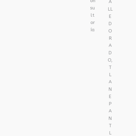
on
A
su
LL
lt
E
or
D
ía
O
R
A
D
O,
T
L
A
N
E
P
A
N
T
L