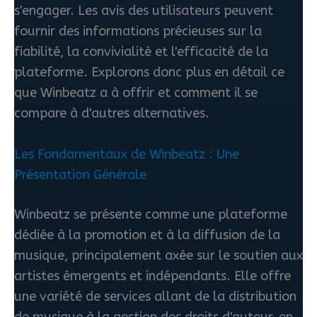
s'engager. Les avis des utilisateurs peuvent
fournir des informations précieuses sur la
fiabilité, la convivialité et l'efficacité de la
plateforme. Explorons donc plus en détail ce
que Winbeatz a à offrir et comment il se
compare à d'autres alternatives.
Les Fondamentaux de Winbeatz : Une
Présentation Générale
Winbeatz se présente comme une plateforme
dédiée à la promotion et à la diffusion de la
musique, principalement axée sur le soutien aux
artistes émergents et indépendants. Elle offre
une variété de services allant de la distribution