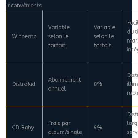
Inconvénients
Faci
Variable
Variable
d'ut
Winbeatz
selon le
selon le
mar
forfait
forfait
inté
Dist
Abonnement
DistroKid
0%
illi
annuel
rapi
Dist
Frais par
larg
CD Baby
9%
album/single
serv