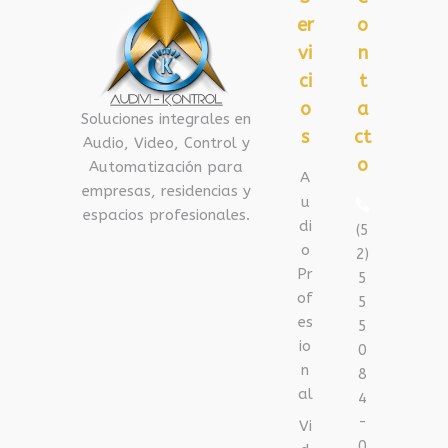
er
o
vi
n
ci
t
o
a
Soluciones integrales en
s
ct
Audio, Video, Control y
o
Automatización para
A
empresas, residencias y
u
espacios profesionales.
di
(5
o
2)
Pr
5
of
5
es
5
io
0
n
8
al
4
-
Vi
0