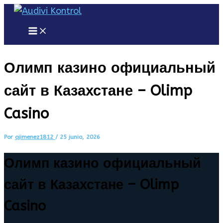
Ir
al
Main
Menu
contenido
Олимп казино официальный
сайт в Казахстане – Olimp
Casino
Por
ojimenez1812
/
25 junio, 2026
Олимп казино официальный
сайт в Казахстане – Olimp
Casino