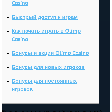
Casino
Быстрый доступ к играм
Как начать играть в Olimp
Casino
Бонусы и акции Olimp Casino
Бонусы для новых игроков
Бонусы для постоянных
игроков
Если вы ищете надежный и безопасный способ