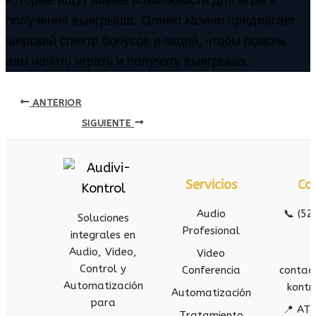
получения выигрыша. Олимп казино предлагает
широкий спектр бонусов и акций, чтобы помочь
вам начать играть и получать выигрыша.
ANTERIOR
SIGUIENTE
Servicios
Co
Audio
📞 (52
Soluciones
Profesional
integrales en
Audio, Video,
Video
Control y
Conferencia
contac
Automatización
kontr
Automatización
para
📍 AT
Tratamiento