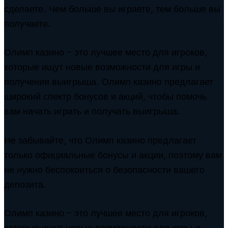
сделаете. Чем больше вы играете, тем больше вы
получаете.
Олимп казино – это лучшее место для игроков,
которые ищут новые возможности для игры и
получения выигрыша. Олимп казино предлагает
широкий спектр бонусов и акций, чтобы помочь
вам начать играть и получать выигрыша.
Не забывайте, что Олимп казино предлагает
только официальные бонусы и акции, поэтому вам
не нужно беспокоиться о безопасности вашего
депозита.
Олимп казино – это лучшее место для игроков,
которые ищут новые возможности для игры и