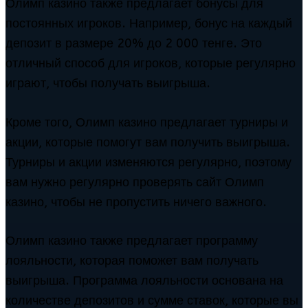
Олимп казино также предлагает бонусы для
постоянных игроков. Например, бонус на каждый
депозит в размере 20% до 2 000 тенге. Это
отличный способ для игроков, которые регулярно
играют, чтобы получать выигрыша.
Кроме того, Олимп казино предлагает турниры и
акции, которые помогут вам получить выигрыша.
Турниры и акции изменяются регулярно, поэтому
вам нужно регулярно проверять сайт Олимп
казино, чтобы не пропустить ничего важного.
Олимп казино также предлагает программу
лояльности, которая поможет вам получать
выигрыша. Программа лояльности основана на
количестве депозитов и сумме ставок, которые вы