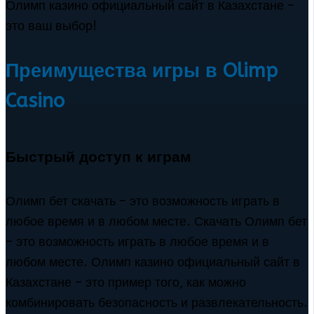
Олимп казино официальный сайт в Казахстане –
это ваш выбор!
Преимущества игры в Olimp
Casino
Быстрый доступ к играм
Олимп бет скачать – это возможность играть в
любое время и в любом месте. Скачать Олимп бет
– это возможность играть в любое время и в
любом месте. Олимп казино официальный сайт в
Казахстане – это пример того, как можно
комбинировать безопасность и развлекательность.