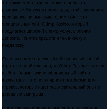
это также место, где вы можете получать
различные бонусы и промокоды, чтобы увеличить
свои шансы на выигрыш. Олимп БК – это
официальный сайт Olimp Casino, который
предлагает широкий спектр услуг, включая
депозиты, снятие средств и техническую
поддержку.
Если вы ищете надежный и безопасный способ
играть в онлайн-казино, то Olimp Casino – это ваш
выбор. Олимп казино официальный сайт в
Казахстане – это популярная платформа для
игроков, которые ищут развлекательный опыт и
реальные выигрыши.
Олимп казино официальный сайт в Казахстане –