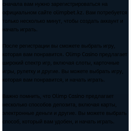
сначала вам нужно зарегистрироваться на
официальном сайте olimpbet.kz. Вам потребуется
только несколько минут, чтобы создать аккаунт и
начать играть.
После регистрации вы сможете выбрать игру,
которая вам понравится. Olimp Casino предлагает
широкий спектр игр, включая слоты, карточные
игры, рулетку и другие. Вы можете выбрать игру,
которая вам понравится, и начать играть.
Важно помнить, что Olimp Casino предлагает
несколько способов депозита, включая карты,
электронные деньги и другие. Вы можете выбрать
способ, который вам удобен, и начать играть.