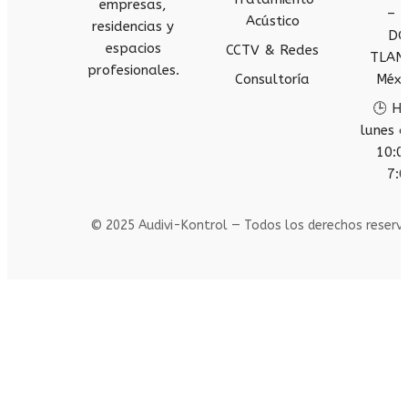
empresas,
– 
Acústico
residencias y
DO
espacios
CCTV & Redes
TLAN
profesionales.
Consultoría
Méxi
🕒 Ho
lunes a
10:0
7:0
© 2025 Audivi-Kontrol — Todos los derechos reserv