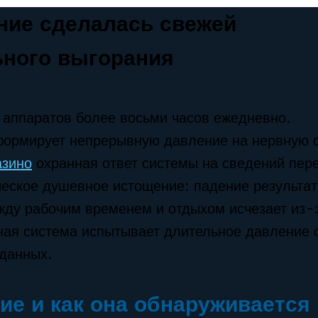
ние сделалась свежей
ного выгорания
 аппаратов более восьми часов ежедневно.
формирует непрерывную давление на нервную 
азино
охранная ответ системы на сведений пер
еское душевное истощение: падение результат
ежду рабочим временем и отдыхом исчезает из-
ная система испытывает длительное давление 
 данных.
ие и как она обнаруживается