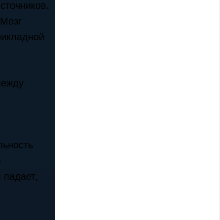
сточников.
 Мозг
рикладной
между
льность
я
 падает,