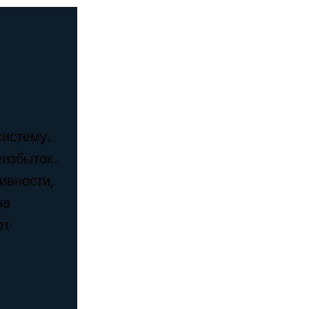
систему.
еизбыток.
ивности,
за
от