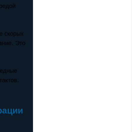
средой
е скорых
ание. Это
редные
тактов.
рации