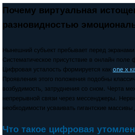
Почему виртуальная истоще
разновидностью эмоциональ
Нынешний субъект пребывает перед экранами
Систематическое присутствие в онлайн поле 
Цифровая усталость формируется как
one x к
Проявления этого положения подобны классич
возбудимость, затруднения со сном. Черта м
непрерывной связи через мессенджеры. Нерв
необходимости усваивать гигантские массивы
Что такое цифровая утомлен