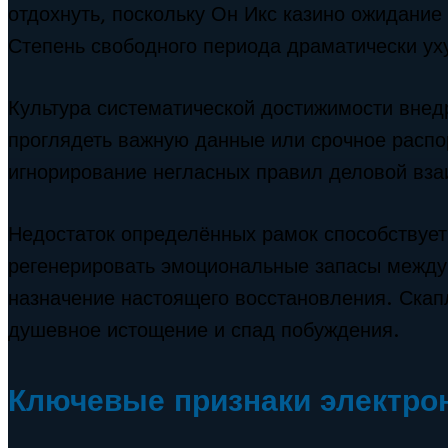
отдохнуть, поскольку Он Икс казино ожидание
Степень свободного периода драматически ух
Культура систематической достижимости внед
проглядеть важную данные или срочное расп
игнорирование негласных правил деловой вза
Недостаток определённых рамок способствует 
регенерировать эмоциональные запасы межд
назначение настоящего восстановления. Скап
душевное истощение и спад побуждения.
Ключевые признаки электро