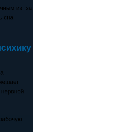
ичным из-за
ь сна
психику
на
 мешает
 нервной
 рабочую