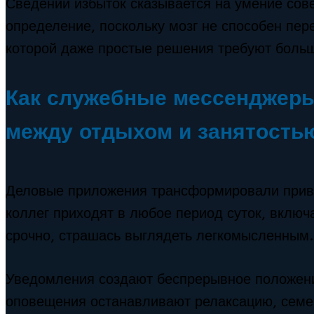
Сведений избыток сказывается на умение сов
определение, поскольку мозг не способен пер
которой даже простые решения требуют больш
Как служебные мессенджеры
между отдыхом и занятость
Деловые приложения трансформировали прива
коллег приходят в любое период суток, включ
срочно, страшась выглядеть легкомысленным.
Уведомления создают беспрерывное положение
оповещения останавливают релаксацию, семе