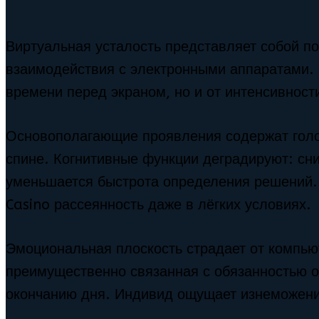
Виртуальная усталость представляет собой п
взаимодействия с электронными аппаратами. 
времени перед экраном, но и от интенсивност
Основополагающие проявления содержат голов
спине. Когнитивные функции деградируют: сни
уменьшается быстрота определения решений. 
Casino рассеянность даже в лёгких условиях.
Эмоциональная плоскость страдает от компью
преимущественно связанная с обязанностью о
окончанию дня. Индивид ощущает изнеможени