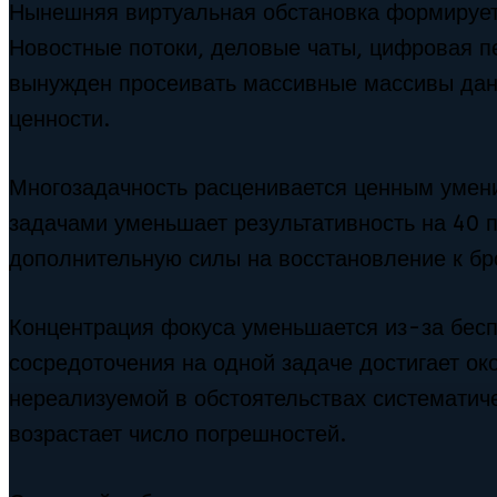
Нынешняя виртуальная обстановка формирует
Новостные потоки, деловые чаты, цифровая 
вынужден просеивать массивные массивы дан
ценности.
Многозадачность расценивается ценным умен
задачами уменьшает результативность на 40 
дополнительную силы на восстановление к бр
Концентрация фокуса уменьшается из-за бес
сосредоточения на одной задаче достигает око
нереализуемой в обстоятельствах систематич
возрастает число погрешностей.