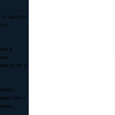
 от долгого
ого
шее и
чах,
вается On X
йство,
зрастает к
жерах.