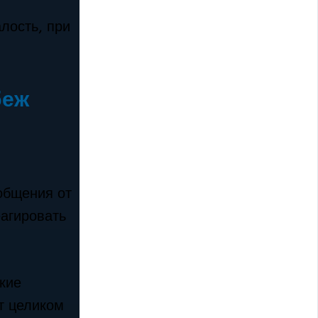
лость, при
беж
общения от
еагировать
кие
т целиком