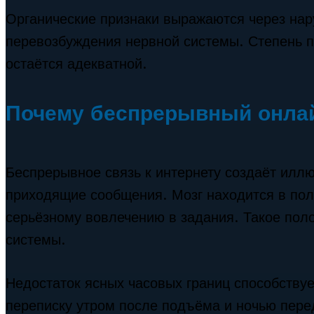
Органические признаки выражаются через на
перевозбуждения нервной системы. Степень п
остаётся адекватной.
Почему беспрерывный онлай
Беспрерывное связь к интернету создаёт илл
приходящие сообщения. Мозг находится в по
серьёзному вовлечению в задания. Такое пол
системы.
Недостаток ясных часовых границ способствуе
переписку утром после подъёма и ночью перед