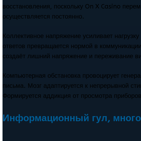
восстановления, поскольку On X Casino пер
осуществляется постоянно.
Коллективное напряжение усиливает нагрузку
ответов превращается нормой в коммуникации.
создаёт лишний напряжение и переживание ви
Компьютерная обстановка провоцирует генер
письма. Мозг адаптируется к непрерывной ст
Формируется аддикция от просмотра приборов
Информационный гул, много