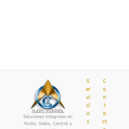
S
C
er
o
vi
n
ci
t
o
a
Soluciones integrales en
s
ct
Audio, Video, Control y