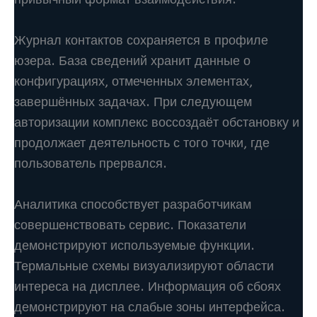
Журнал контактов сохраняется в профиле
юзера. База сведений хранит данные о
конфигурациях, отмеченных элементах,
завершённых задачах. При следующем
авторизации комплекс воссоздаёт обстановку и
продолжает деятельность с того точки, где
пользователь прервался.
Аналитика способствует разработчикам
совершенствовать сервис. Показатели
демонстрируют используемые функции.
Термальные схемы визуализируют области
интереса на дисплее. Информация об сбоях
демонстрируют на слабые зоны интерфейса.