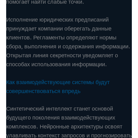
помогает найти слабые точки.
Исполнение юридических предписаний
принуждает компании оберегать данные
клиентов. Регламенты определяют нормы
сбора, выполнения и содержания информации.
Открытая линия секретности уведомляет о
способах использования информации.
Как взаимодействующие системы будут
совершенствоваться впредь
Синтетический интеллект станет основой
будущего поколения взаимодействующих
комплексов. Нейронные архитектуры освоят
улавливать контекст запросов и прогнозировать