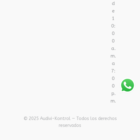
d
e
1
0:
0
0
a.
m.
a
7:
0
0
p.
m.
© 2025 Audivi-Kontrol — Todos los derechos
reservados