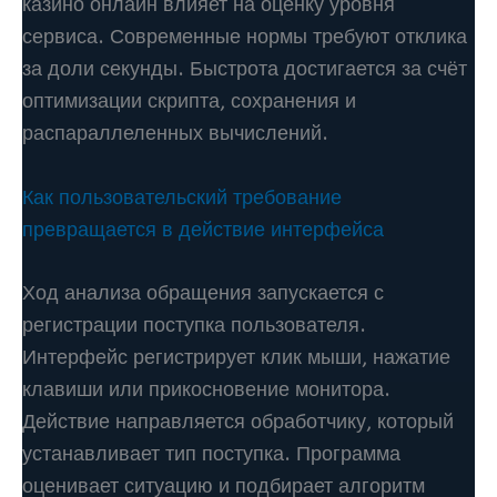
казино онлайн влияет на оценку уровня
сервиса. Современные нормы требуют отклика
за доли секунды. Быстрота достигается за счёт
оптимизации скрипта, сохранения и
распараллеленных вычислений.
Как пользовательский требование
превращается в действие интерфейса
Ход анализа обращения запускается с
регистрации поступка пользователя.
Интерфейс регистрирует клик мыши, нажатие
клавиши или прикосновение монитора.
Действие направляется обработчику, который
устанавливает тип поступка. Программа
оценивает ситуацию и подбирает алгоритм