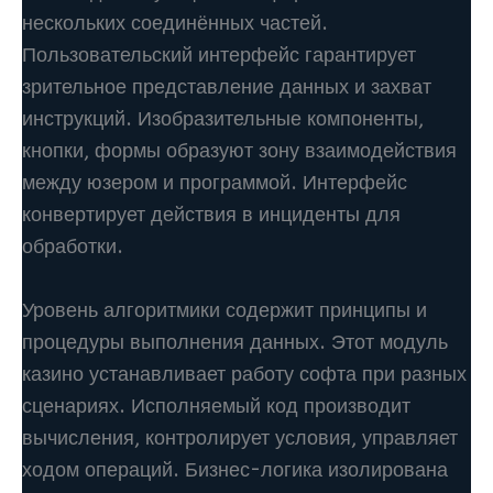
нескольких соединённых частей.
Пользовательский интерфейс гарантирует
зрительное представление данных и захват
инструкций. Изобразительные компоненты,
кнопки, формы образуют зону взаимодействия
между юзером и программой. Интерфейс
конвертирует действия в инциденты для
обработки.
Уровень алгоритмики содержит принципы и
процедуры выполнения данных. Этот модуль
казино устанавливает работу софта при разных
сценариях. Исполняемый код производит
вычисления, контролирует условия, управляет
ходом операций. Бизнес-логика изолирована