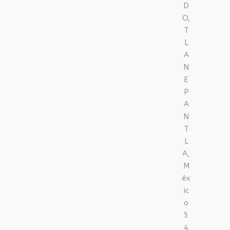
D
O,
T
L
A
N
E
P
A
N
T
L
A,
M
éx
ic
o
5
4