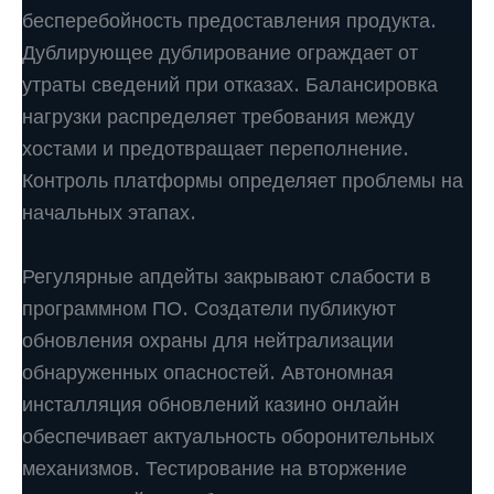
бесперебойность предоставления продукта.
Дублирующее дублирование ограждает от
утраты сведений при отказах. Балансировка
нагрузки распределяет требования между
хостами и предотвращает переполнение.
Контроль платформы определяет проблемы на
начальных этапах.
Регулярные апдейты закрывают слабости в
программном ПО. Создатели публикуют
обновления охраны для нейтрализации
обнаруженных опасностей. Автономная
инсталляция обновлений казино онлайн
обеспечивает актуальность оборонительных
механизмов. Тестирование на вторжение