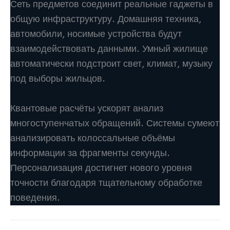
Сеть предметов соединит реальные гаджеты в
общую инфраструктуру. Домашняя техника,
автомобили, носимые устройства будут
взаимодействовать данными. Умный жилище
автоматически подстроит свет, климат, музыку
под выборы жильцов.
Квантовые расчёты ускорят анализ
многоступенчатых обращений. Системы сумеют
анализировать колоссальные объёмы
информации за фрагменты секунды.
Персонализация достигнет нового уровня
точности благодаря тщательному обработке
поведения.