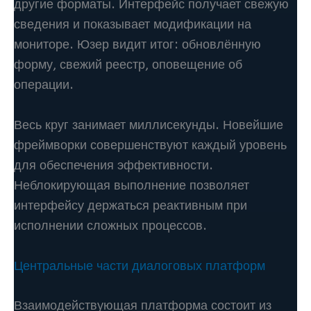
другие форматы. Интерфейс получает свежую
сведения и показывает модификации на
мониторе. Юзер видит итог: обновлённую
форму, свежий реестр, оповещение об
операции.
Весь круг занимает миллисекунды. Новейшие
фреймворки совершенствуют каждый уровень
для обеспечения эффективности.
Неблокирующая выполнение позволяет
интерфейсу держаться реактивным при
исполнении сложных процессов.
Центральные части диалоговых платформ
Взаимодействующая платформа состоит из