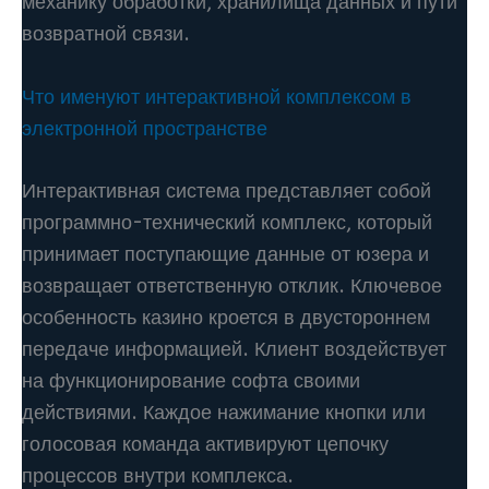
механику обработки, хранилища данных и пути
возвратной связи.
Что именуют интерактивной комплексом в
электронной пространстве
Интерактивная система представляет собой
программно-технический комплекс, который
принимает поступающие данные от юзера и
возвращает ответственную отклик. Ключевое
особенность казино кроется в двустороннем
передаче информацией. Клиент воздействует
на функционирование софта своими
действиями. Каждое нажимание кнопки или
голосовая команда активируют цепочку
процессов внутри комплекса.