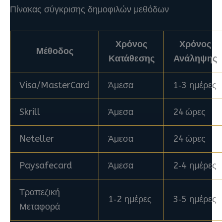
Πίνακας σύγκρισης δημοφιλών μεθόδων
Χρόνος
Χρόνος
Μέθοδος
Κατάθεσης
Ανάληψης
Visa/MasterCard
Άμεσα
1‑3 ημέρες
Skrill
Άμεσα
24 ώρες
Neteller
Άμεσα
24 ώρες
Paysafecard
Άμεσα
2‑4 ημέρες
Τραπεζική
1‑2 ημέρες
3‑5 ημέρες
Μεταφορά