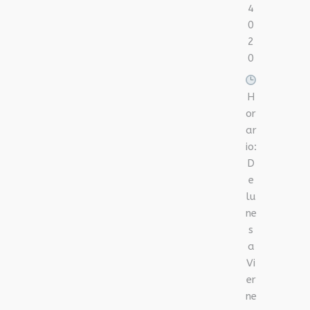
4
0
2
0
H
or
ar
io:
D
e
lu
ne
s
a
Vi
er
ne