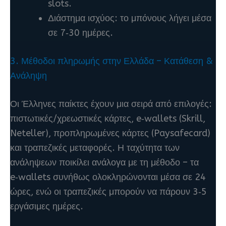
slots.
Διάστημα ισχύος: το μπόνους λήγει μέσα
σε 7‑30 ημέρες.
3. Μέθοδοι πληρωμής στην Ελλάδα – Κατάθεση &
Ανάληψη
Οι Έλληνες παίκτες έχουν μια σειρά από επιλογές:
πιστωτικές/χρεωστικές κάρτες, e‑wallets (Skrill,
Neteller), προπληρωμένες κάρτες (Paysafecard)
και τραπεζικές μεταφορές. Η ταχύτητα των
ανάληψεων ποικίλει ανάλογα με τη μέθοδο – τα
e‑wallets συνήθως ολοκληρώνονται μέσα σε 24
ώρες, ενώ οι τραπεζικές μπορούν να πάρουν 3‑5
εργάσιμες ημέρες.