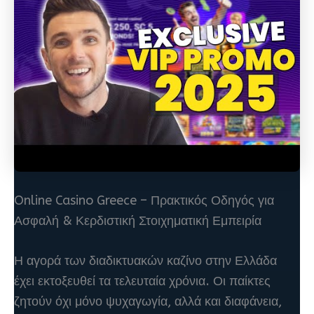
Online Casino Greece – Πρακτικός Οδηγός για
Ασφαλή & Κερδιστική Στοιχηματική Εμπειρία
Η αγορά των διαδικτυακών καζίνο στην Ελλάδα
έχει εκτοξευθεί τα τελευταία χρόνια. Οι παίκτες
ζητούν όχι μόνο ψυχαγωγία, αλλά και διαφάνεια,