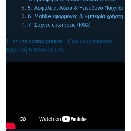
5. Ασφάλεια, Άδεια & Υπεύθυνο Παιχνίδι
6. Mobile εφαρμογές & Εμπειρία χρήστη
7. Συχνές ερωτήσεις (FAQ)
1. online casino greece – Πώς να ξεκινήσετε:
Εγγραφή & Επαλήθευση