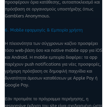
προσφέρουν όρια κατάθεσης, αυτοαποκλεισμό και
πρόσβαση σε οργανισμούς υποστήριξης όπως
Gamblers Anonymous.
6. Mobile εφαρμογές & Εμπειρία χρήστη
Η πλειονότητα των σύγχρονων καζίνο προσφέρει
τόσο web‑βάση όσο και native mobile app για iOS
και Android. Η mobile εμπειρία διαφέρει: τα app
παρέχουν push notifications για νέες προσφορές,
γρήγορη πρόσβαση σε δημοφιλή παιχνίδια και
δυνατότητα άμεσων καταθέσεων με Apple Pay ή
Google Pay.
Εάν προτιμάτε το πρόγραμμα περιήγησης, η
responsive έκδοση του site είναι σχεδιασμένη ώστε