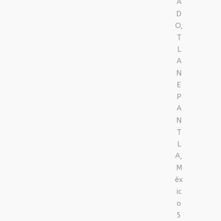
A
D
O,
T
L
A
N
E
P
A
N
T
L
A,
M
éx
ic
o
5