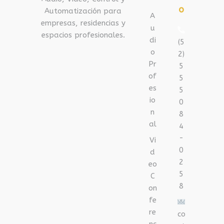
o
Automatización para
A
empresas, residencias y
u
espacios profesionales.
di
(5
o
2)
Pr
5
of
5
es
5
io
0
n
8
al
4
-
Vi
0
d
2
eo
5
C
8
on
fe
re
co