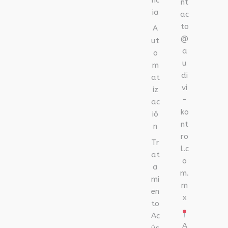
nc
nt
ia
ac
to
A
@
ut
a
o
u
m
di
at
vi
iz
-
ac
ko
ió
nt
n
ro
Tr
l.c
at
o
a
m.
mi
m
en
x
to
Ac
A