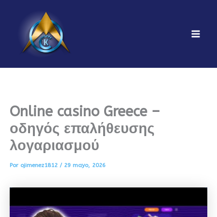
Ir
al
contenido
Mai
Men
Online casino Greece –
οδηγός επαλήθευσης
λογαριασμού
Por
ojimenez1812
/
29 mayo, 2026