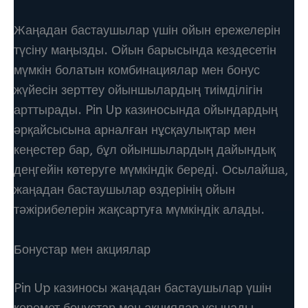
Жаңадан бастаушылар үшін ойын ережелерін
түсіну маңызды. Ойын барысында кездесетін
мүмкін болатын комбинациялар мен бонус
жүйесін зерттеу ойыншылардың тиімділігін
арттырады. Pin Up казиносында ойындардың
әрқайсысына арналған нұсқаулықтар мен
кеңестер бар, бұл ойыншылардың дайындық
деңгейін көтеруге мүмкіндік береді. Осылайша,
жаңадан бастаушылар өздерінің ойын
тәжірибелерін жақсартуға мүмкіндік алады.
Бонустар мен акциялар
Pin Up казиносы жаңадан бастаушылар үшін