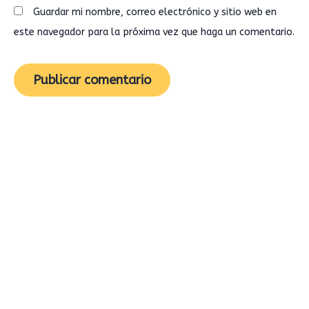
Guardar mi nombre, correo electrónico y sitio web en
este navegador para la próxima vez que haga un comentario.