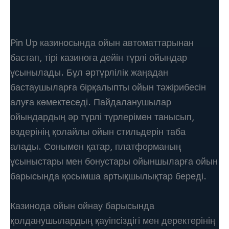
Pin Up казиносында ойын автоматтарынан
бастап, тірі казиноға дейін түрлі ойындар
ұсынылады. Бұл әртүрлілік жаңадан
бастаушыларға бірқалыпты ойын тәжірибесін
алуға көмектеседі. Пайдаланушылар
ойындардың әр түрлі түрлерімен танысып,
өздерінің қолайлы ойын стильдерін таба
алады. Сонымен қатар, платформаның
ұсыныстары мен бонустары ойыншыларға ойын
барысында қосымша артықшылықтар береді.
Казинода ойын ойнау барысында
қолданушылардың қауіпсіздігі мен деректерінің