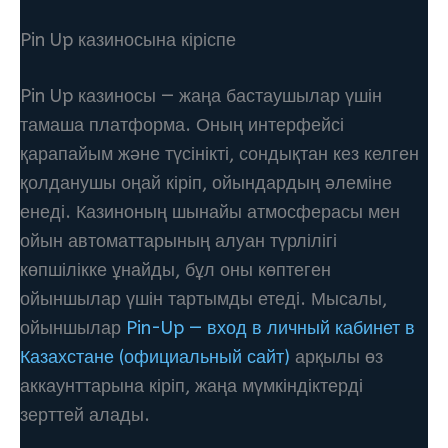
Pin Up казиносына кіріспе
Pin Up казиносы — жаңа бастаушылар үшін
тамаша платформа. Оның интерфейсі
қарапайым және түсінікті, сондықтан кез келген
қолданушы оңай кіріп, ойындардың әлеміне
енеді. Казиноның шынайы атмосферасы мен
ойын автоматтарының алуан түрлілігі
көпшілікке ұнайды, бұл оны көптеген
ойыншылар үшін тартымды етеді. Мысалы,
ойыншылар
Pin-Up — вход в личный кабинет в
Казахстане (официальный сайт)
арқылы өз
аккаунттарына кіріп, жаңа мүмкіндіктерді
зерттей алады.