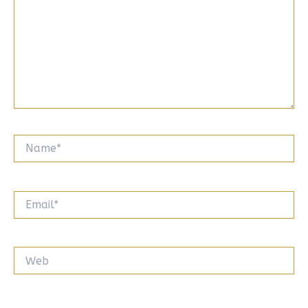
Name*
Email*
Web