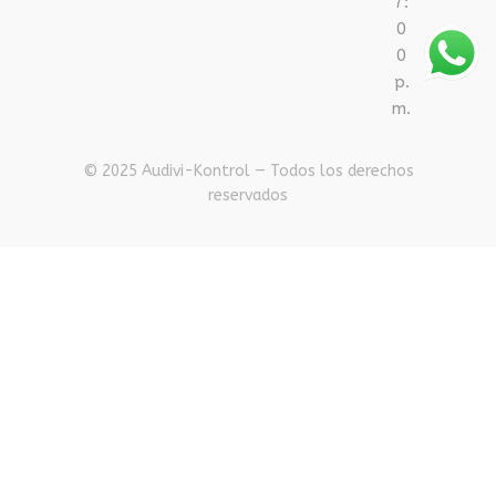
7:
0
0
p.
m.
© 2025 Audivi-Kontrol — Todos los derechos
reservados