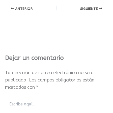
ANTERIOR
SIGUIENTE
Dejar un comentario
Tu dirección de correo electrónico no será
publicada.
Los campos obligatorios están
marcados con
*
Escribe
aquí...