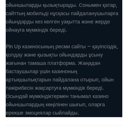
ойыншыларды қызықтырады. Сонымен қатар,
сайттың мобильді нұсқасы пайдаланушыларға
ойындарды кез келген уақытта және жерде
ойнауға мүмкіндік береді.
Pin Up казиносының ресми сайты — қауіпсіздік,
қолдау және қызықты ойындарды ұсыну
жағынан тамаша платформа. Жаңадан
бастаушылар үшін казиноның
артықшылықтарын пайдалана отырып, ойын
тәжірибесін жақсартуға мүмкіндік береді.
Осындай мүмкіндіктермен танымал казино
ойыншылардың көңілінен шығып, оларға
ерекше эмоциялар сыйлайды.