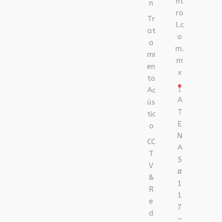
nt
n
ro
Tr
l.c
at
o
a
m.
mi
m
en
x
to
Ac
A
ús
T
tic
E
o
N
CC
A
T
S
V
#
&
1
R
1
e
7
d
–