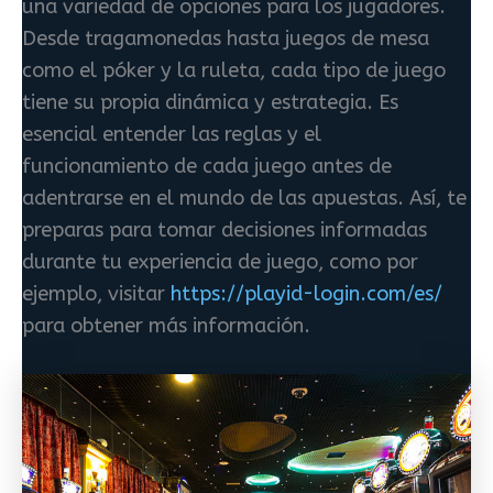
una variedad de opciones para los jugadores.
Desde tragamonedas hasta juegos de mesa
como el póker y la ruleta, cada tipo de juego
tiene su propia dinámica y estrategia. Es
esencial entender las reglas y el
funcionamiento de cada juego antes de
adentrarse en el mundo de las apuestas. Así, te
preparas para tomar decisiones informadas
durante tu experiencia de juego, como por
ejemplo, visitar
https://playid-login.com/es/
para obtener más información.