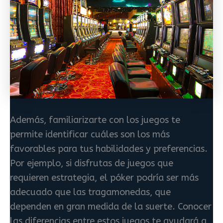
Además, familiarizarte con los juegos te
permite identificar cuáles son los más
favorables para tus habilidades y preferencias.
Por ejemplo, si disfrutas de juegos que
requieren estrategia, el póker podría ser más
adecuado que las tragamonedas, que
dependen en gran medida de la suerte. Conocer
las diferencias entre estos juegos te ayudará a