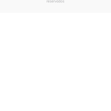
reservados