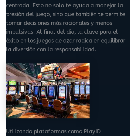
centrada. Esto no solo te ayuda a manejar la
presión del juego, sino que también te permite
tomar decisiones más racionales y menos
impulsivas. Al final del día, la clave para el
éxito en los juegos de azar radica en equilibrar
la diversión con la responsabilidad.
Utilizando plataformas como PlayID