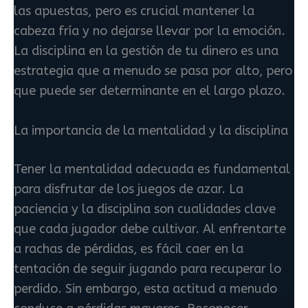
las apuestas, pero es crucial mantener la
cabeza fría y no dejarse llevar por la emoción.
La disciplina en la gestión de tu dinero es una
estrategia que a menudo se pasa por alto, pero
que puede ser determinante en el largo plazo.
La importancia de la mentalidad y la disciplina
Tener la mentalidad adecuada es fundamental
para disfrutar de los juegos de azar. La
paciencia y la disciplina son cualidades clave
que cada jugador debe cultivar. Al enfrentarte
a rachas de pérdidas, es fácil caer en la
tentación de seguir jugando para recuperar lo
perdido. Sin embargo, esta actitud a menudo