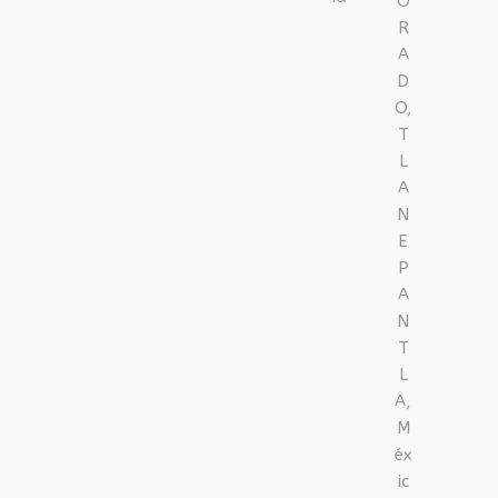
O
R
A
D
O,
T
L
A
N
E
P
A
N
T
L
A,
M
éx
ic