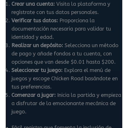
Crear una cuenta:
Visita la plataforma y
regístrate con tus datos personales.
Verificar tus datos:
Proporciona la
documentación necesaria para validar tu
identidad y edad.
Realizar un depósito:
Selecciona un método
de pago y añade fondos a tu cuenta, con
opciones que van desde $0.01 hasta $200.
Seleccionar tu juego:
Explora el menú de
juegos y escoge Chicken Road basándote en
tus preferencias.
Comenzar a jugar:
Inicia la partida y empieza
a disfrutar de la emocionante mecánica de
juego.
Fácil registro que fomenta la inclusión de