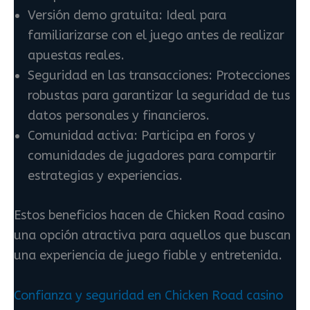
Versión demo gratuita: Ideal para
familiarizarse con el juego antes de realizar
apuestas reales.
Seguridad en las transacciones: Protecciones
robustas para garantizar la seguridad de tus
datos personales y financieros.
Comunidad activa: Participa en foros y
comunidades de jugadores para compartir
estrategias y experiencias.
Estos beneficios hacen de Chicken Road casino
una opción atractiva para aquellos que buscan
una experiencia de juego fiable y entretenida.
Confianza y seguridad en Chicken Road casino