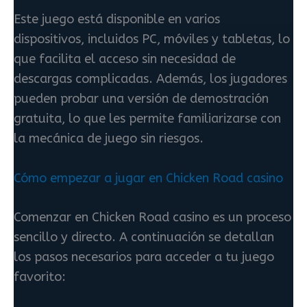
Este juego está disponible en varios
dispositivos, incluidos PC, móviles y tabletas, lo
que facilita el acceso sin necesidad de
descargas complicadas. Además, los jugadores
pueden probar una versión de demostración
gratuita, lo que les permite familiarizarse con
la mecánica de juego sin riesgos.
Cómo empezar a jugar en Chicken Road casino
Comenzar en Chicken Road casino es un proceso
sencillo y directo. A continuación se detallan
los pasos necesarios para acceder a tu juego
favorito: