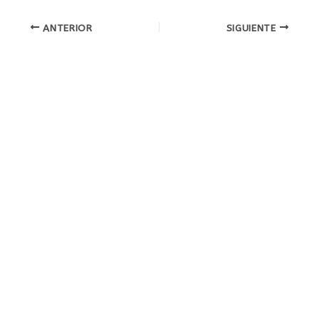
ANTERIOR
SIGUIENTE