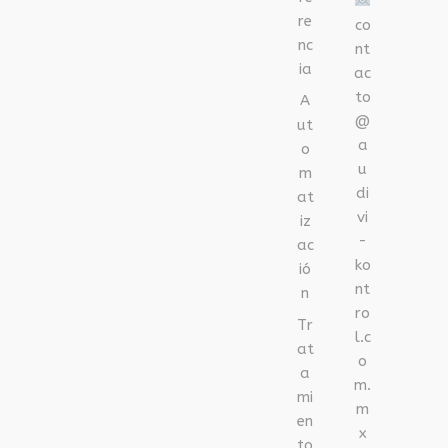
re
co
nc
nt
ia
ac
to
A
@
ut
a
o
u
m
di
at
vi
iz
-
ac
ko
ió
nt
n
ro
Tr
l.c
at
o
a
m.
mi
m
en
x
to