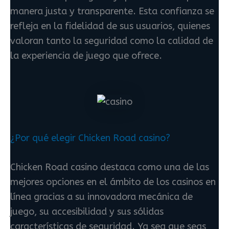
manera justa y transparente. Esta confianza se
refleja en la fidelidad de sus usuarios, quienes
valoran tanto la seguridad como la calidad de
la experiencia de juego que ofrece.
¿Por qué elegir Chicken Road casino?
Chicken Road casino destaca como una de las
mejores opciones en el ámbito de los casinos en
línea gracias a su innovadora mecánica de
juego, su accesibilidad y sus sólidas
características de seguridad. Ya sea que seas