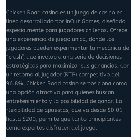
Chicken Road casino es un juego de casino en
línea desarrollado por InOut Games, diseñado
especialmente para jugadores chilenos. Ofrece
una experiencia de juego única, donde los
jugadores pueden experimentar la mecánica de
“crash”, que involucra una serie de decisiones
estratégicas para maximizar sus ganancias. Con
un retorno al jugador (RTP) competitivo del
96.8%, Chicken Road casino se posiciona como
una opción atractiva para quienes buscan
entretenimiento y la posibilidad de ganar. La
flexibilidad de apuestas, que va desde $0.01
hasta $200, permite que tanto principiantes
como expertos disfruten del juego.