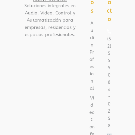
o
a
Soluciones integrales en
s
ct
Audio, Video, Control y
o
Automatización para
A
empresas, residencias y
u
espacios profesionales.
di
(5
o
2)
Pr
5
of
5
es
5
io
0
n
8
al
4
-
Vi
0
d
2
eo
5
C
8
on
fe