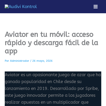
Ir
al
Mai
contenido
Men
Aviator en tu móvil: acceso
rápido y descarga fácil de la
app
Por
Administrador
/
26 mayo, 2026
Aviator es un apasionante juego de azar que ha
ganado popularidad en Chile desde su
lanzamiento en 2019. Desarrollado por Spribe,
este juego innovador permite a los jugadores
realizar apuestas en un multiplicador que