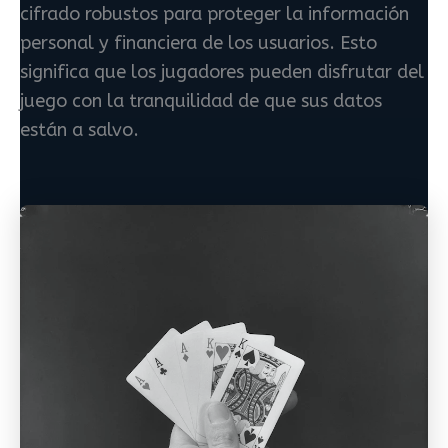
cifrado robustos para proteger la información
personal y financiera de los usuarios. Esto
significa que los jugadores pueden disfrutar del
juego con la tranquilidad de que sus datos
están a salvo.