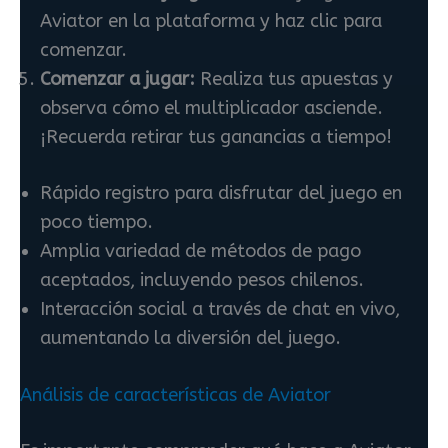
Aviator en la plataforma y haz clic para
comenzar.
Comenzar a jugar:
Realiza tus apuestas y
observa cómo el multiplicador asciende.
¡Recuerda retirar tus ganancias a tiempo!
Rápido registro para disfrutar del juego en
poco tiempo.
Amplia variedad de métodos de pago
aceptados, incluyendo pesos chilenos.
Interacción social a través de chat en vivo,
aumentando la diversión del juego.
Análisis de características de Aviator