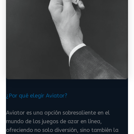
¿Por qué elegir Aviator?
Aviator es una opción sobresaliente en el
mundo de los juegos de azar en línea,
ofreciendo no solo diversión, sino también la