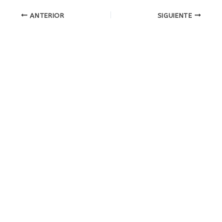
ANTERIOR
SIGUIENTE