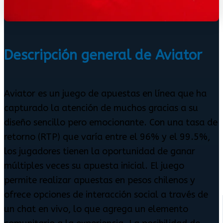
Descripción general de Aviator
Aviator es un juego de apuestas en línea que ha
capturado la atención de muchos gracias a su
diseño sencillo pero emocionante. Con una tasa de
retorno (RTP) que varía entre el 96% y el 99.5%,
los jugadores tienen la oportunidad de ganar
múltiples veces su apuesta inicial. El juego
permite realizar apuestas en pesos chilenos y
ofrece opciones de interacción social a través de
un chat en vivo, lo que agrega un elemento