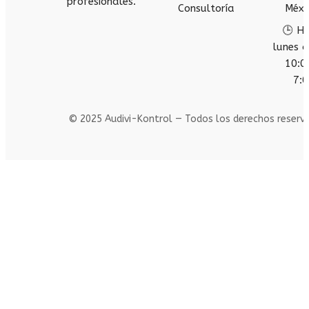
profesionales.
Consultoría
Méxi
🕒 Ho
lunes a
10:0
7:0
© 2025 Audivi-Kontrol — Todos los derechos reserv