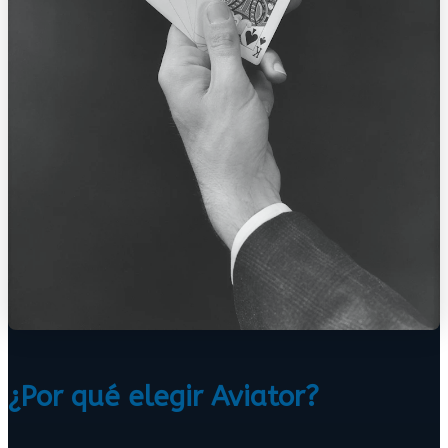
¿Por qué elegir Aviator?