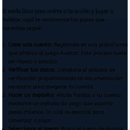
Si estás listo para unirte a la acción y jugar a
Aviator, aquí te mostramos los pasos que
necesitas seguir:
Crear una cuenta:
Regístrate en una plataforma
que ofrezca el juego Aviator. Este proceso suele
ser rápido y sencillo.
Verificar tus datos:
Completa el proceso de
verificación proporcionando la documentación
necesaria para asegurar tu cuenta.
Hacer un depósito:
Añade fondos a tu cuenta
mediante un método de pago que soporte
pesos chilenos, lo cual es esencial para
comenzar a jugar.
Seleccionar el juego:
Busca el juego de Aviator