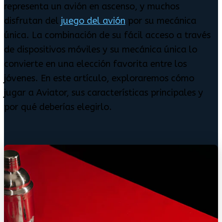
representa un avión en ascenso, y muchos
disfrutan del
juego del avión
por su mecánica
única. La combinación de su fácil acceso a través
de dispositivos móviles y su mecánica única lo
convierte en una elección favorita entre los
jóvenes. En este artículo, exploraremos cómo
jugar a Aviator, sus características principales y
por qué deberías elegirlo.