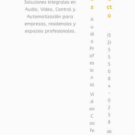
Soluciones integrales en
s
ct
Audio, Video, Control y
o
Automatización para
A
empresas, residencias y
u
espacios profesionales.
di
(5
o
2)
Pr
5
of
5
es
5
io
0
n
8
al
4
-
Vi
0
d
2
eo
5
C
8
on
fe