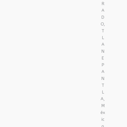
R
A
D
O,
T
L
A
N
E
P
A
N
T
L
A,
M
éx
ic
o