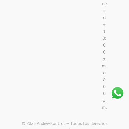
ne
s
d
e
1
0:
0
0
a.
m.
a
7:
0
0
p.
m.
© 2025 Audivi-Kontrol — Todos los derechos