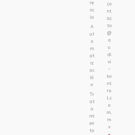
re
co
nc
nt
ia
ac
to
A
@
ut
a
o
u
m
di
at
vi
iz
-
ac
ko
ió
nt
n
ro
Tr
l.c
at
o
a
m.
mi
m
en
x
to