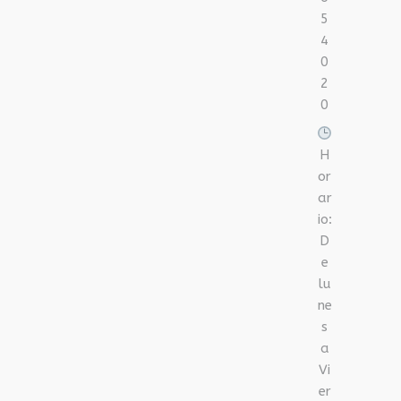
5
4
0
2
0
H
or
ar
io:
D
e
lu
ne
s
a
Vi
er