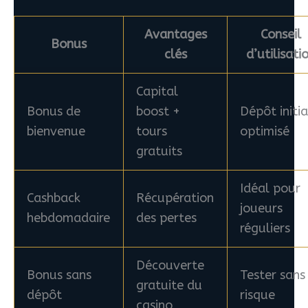
Avantages
Conseil
Bonus
clés
d’utilisati
Capital
Bonus de
boost +
Dépôt initia
bienvenue
tours
optimisé
gratuits
Idéal pour
Cashback
Récupération
joueurs
hebdomadaire
des pertes
réguliers
Découverte
Bonus sans
Tester sans
gratuite du
dépôt
risque
casino