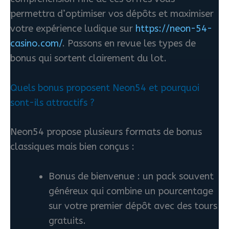
permettra d’optimiser vos dépôts et maximiser
votre expérience ludique sur
https://neon-54-
casino.com/
. Passons en revue les types de
bonus qui sortent clairement du lot.
Quels bonus proposent Neon54 et pourquoi
sont-ils attractifs ?
Neon54 propose plusieurs formats de bonus
classiques mais bien conçus :
Bonus de bienvenue : un pack souvent
généreux qui combine un pourcentage
sur votre premier dépôt avec des tours
gratuits.