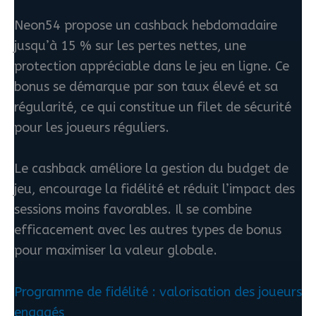
Neon54 propose un cashback hebdomadaire
jusqu’à 15 % sur les pertes nettes, une
protection appréciable dans le jeu en ligne. Ce
bonus se démarque par son taux élevé et sa
régularité, ce qui constitue un filet de sécurité
pour les joueurs réguliers.
Le cashback améliore la gestion du budget de
jeu, encourage la fidélité et réduit l’impact des
sessions moins favorables. Il se combine
efficacement avec les autres types de bonus
pour maximiser la valeur globale.
Programme de fidélité : valorisation des joueurs
engagés