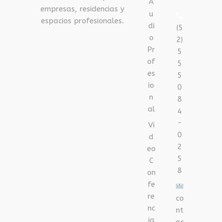
A
empresas, residencias y
u
espacios profesionales.
di
(5
o
2)
Pr
5
of
5
es
5
io
0
n
8
al
4
-
Vi
0
d
2
eo
5
C
8
on
fe
re
co
nc
nt
ia