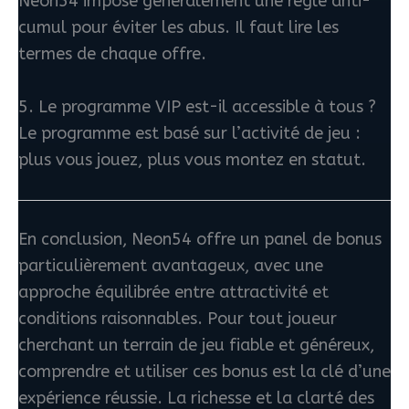
Neon54 impose généralement une règle anti-
cumul pour éviter les abus. Il faut lire les
termes de chaque offre.
5. Le programme VIP est-il accessible à tous ?
Le programme est basé sur l’activité de jeu :
plus vous jouez, plus vous montez en statut.
En conclusion, Neon54 offre un panel de bonus
particulièrement avantageux, avec une
approche équilibrée entre attractivité et
conditions raisonnables. Pour tout joueur
cherchant un terrain de jeu fiable et généreux,
comprendre et utiliser ces bonus est la clé d’une
expérience réussie. La richesse et la clarté des