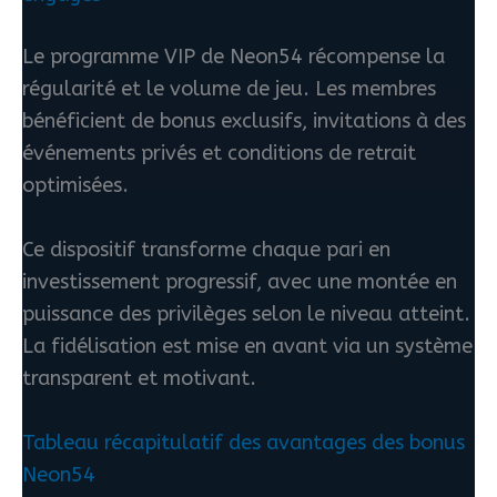
Le programme VIP de Neon54 récompense la
régularité et le volume de jeu. Les membres
bénéficient de bonus exclusifs, invitations à des
événements privés et conditions de retrait
optimisées.
Ce dispositif transforme chaque pari en
investissement progressif, avec une montée en
puissance des privilèges selon le niveau atteint.
La fidélisation est mise en avant via un système
transparent et motivant.
Tableau récapitulatif des avantages des bonus
Neon54