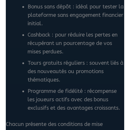
Bonus sans dépôt : idéal pour tester la
plateforme sans engagement financier
initial.
Cashback : pour réduire les pertes en
récupérant un pourcentage de vos
mises perdues.
Tours gratuits réguliers : souvent liés à
des nouveautés ou promotions
thématiques.
Programme de fidélité : récompense
les joueurs actifs avec des bonus
exclusifs et des avantages croissants.
Chacun présente des conditions de mise