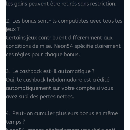
les gains peuvent être retirés sans restriction.
2. Les bonus sont-ils compatibles avec tous les
jeux ?
Certains jeux contribuent différemment aux
conditions de mise. Neon54 spécifie clairement
ces règles pour chaque bonus.
3. Le cashback est-il automatique ?
Oui, le cashback hebdomadaire est crédité
automatiquement sur votre compte si vous
avez subi des pertes nettes.
4. Peut-on cumuler plusieurs bonus en même
temps ?