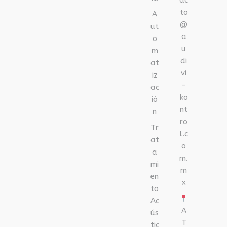
ac
to
A
@
ut
a
o
u
m
di
at
vi
iz
-
ac
ko
ió
nt
n
ro
Tr
l.c
at
o
a
m.
mi
m
en
x
to
Ac
A
ús
T
tic