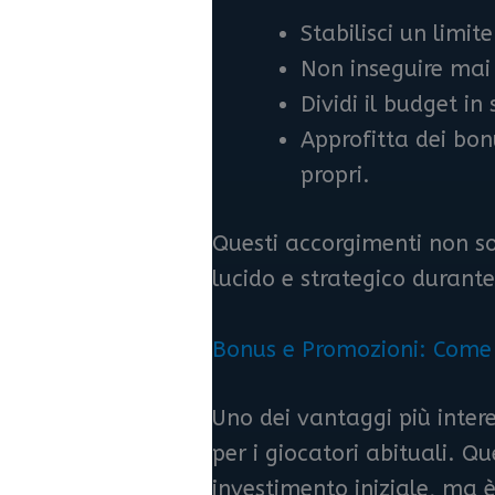
Stabilisci un limi
Non inseguire mai
Dividi il budget in
Approfitta dei bon
propri.
Questi accorgimenti non so
lucido e strategico durante 
Bonus e Promozioni: Come S
Uno dei vantaggi più interes
per i giocatori abituali. Q
investimento iniziale, ma 