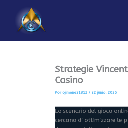
Ir
al
contenido
Strategie Vincent
Casino
Por
ojimenez1812
/
22 junio, 2025
Lo scenario del gioco onlin
cercano di ottimizzare le 