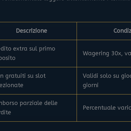
Descrizione
Condiz
edito extra sul primo
Wagering 30x, val
posito
n gratuiti su slot
Validi solo su gio
lezionate
giorni
mborso parziale delle
Percentuale varia
rdite