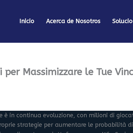
Inicio
Acerca de Nosotros
Solucio
i per Massimizzare le Tue Vinc
e è in continua evoluzione, con milioni di gioca
proprie strategie per aumentare le probabilità 