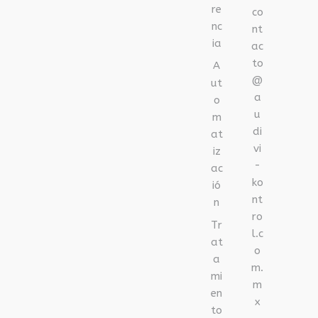
re
co
nc
nt
ia
ac
to
A
@
ut
a
o
u
m
di
at
vi
iz
-
ac
ko
ió
nt
n
ro
Tr
l.c
at
o
a
m.
mi
m
en
x
to