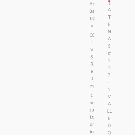
Ac
A
ús
T
tic
E
o
N
CC
A
T
S
V
#
&
1
R
1
e
7
d
–
es
1
C
V
on
A
su
LL
lt
E
or
D
ía
O