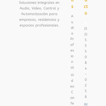
o
a
Soluciones integrales en
s
ct
Audio, Video, Control y
o
Automatización para
A
empresas, residencias y
u
espacios profesionales.
di
(5
o
2)
Pr
5
of
5
es
5
io
0
n
8
al
4
-
Vi
0
d
2
eo
5
C
8
on
fe