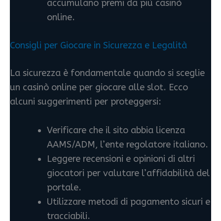
accumulano premi da più casinò
online.
Consigli per Giocare in Sicurezza e Legalità
La sicurezza è fondamentale quando si sceglie
un casinò online per giocare alle slot. Ecco
alcuni suggerimenti per proteggersi:
Verificare che il sito abbia licenza
AAMS/ADM, l’ente regolatore italiano.
Leggere recensioni e opinioni di altri
giocatori per valutare l’affidabilità del
portale.
Utilizzare metodi di pagamento sicuri e
tracciabili.