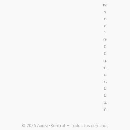
ne
s
d
e
1
0:
0
0
a.
m.
a
7:
0
0
p.
m.
© 2025 Audivi-Kontrol — Todos los derechos