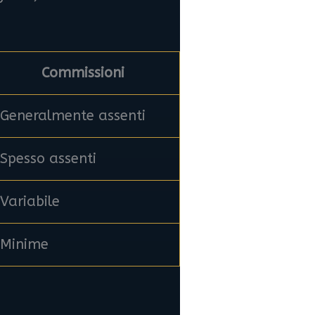
Commissioni
Generalmente assenti
Spesso assenti
Variabile
Minime