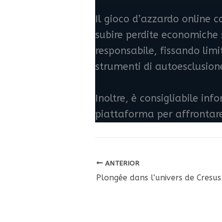
Il gioco d’azzardo online co
subire perdite economiche 
responsabile, fissando limi
strumenti di autoesclusione 
Inoltre, è consigliabile in
piattaforma per affrontare
ANTERIOR