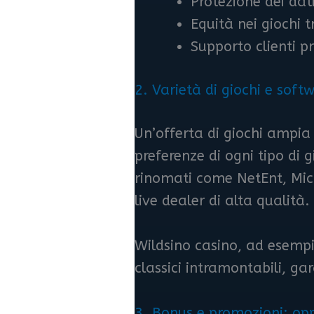
Protezione dei dati
Equità nei giochi t
Supporto clienti p
2. Varietà di giochi e softw
Un’offerta di giochi ampia 
preferenze di ogni tipo di 
rinomati come NetEnt, Micr
live dealer di alta qualità.
Wildsino casino, ad esempio
classici intramontabili, g
3. Bonus e promozioni: op