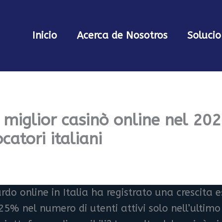
Inicio
Acerca de Nosotros
Solucio
 miglior casinò online nel 20
catori italiani
rdo online in Italia ha registrato una crescita 
5% nel numero di utenti attivi solo nell’ultim