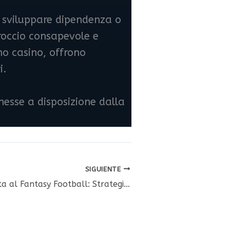
di sviluppare dipendenza o
roccio consapevole e
ino casino, offrono
i.
 messe a disposizione dalla
SIGUIENTE
Guida Completa al Fantasy Football: Strategie, Consigli e Piattaforme