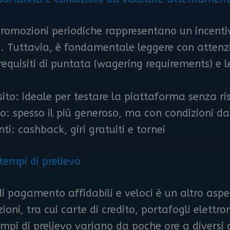
promozioni periodiche rappresentano un incenti
ali. Tuttavia, è fondamentale leggere con attenzi
 requisiti di puntata (wagering requirements) e le 
to: ideale per testare la piattaforma senza ri
: spesso il più generoso, ma con condizioni da 
ti: cashback, giri gratuiti e tornei
empi di prelievo
di pagamento affidabili e veloci è un altro aspet
ioni, tra cui carte di credito, portafogli elettron
empi di prelievo variano da poche ore a diversi 