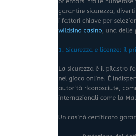
orientarsi tra le numerose 
garantire sicurezza, diver
i fattori chiave per selezi
wildsino casino
, una delle
1. Sicurezza e licenze: il p
La sicurezza è il pilastro 
nel gioco online. È indispe
autorità riconosciute, come
internazionali come la Ma
Un casinò certificato garan