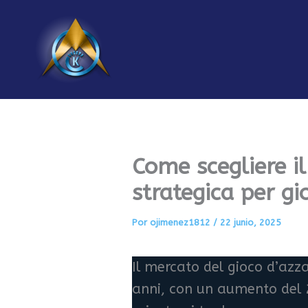
Ir
al
contenido
Come scegliere il
strategica per gio
Por
ojimenez1812
/
22 junio, 2025
Il mercato del gioco d’azza
anni, con un aumento del 2