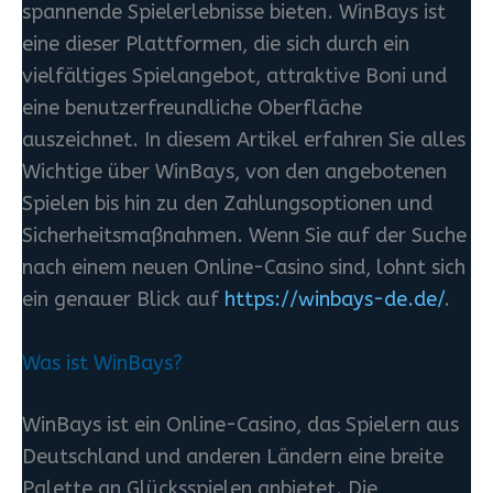
spannende Spielerlebnisse bieten. WinBays ist
eine dieser Plattformen, die sich durch ein
vielfältiges Spielangebot, attraktive Boni und
eine benutzerfreundliche Oberfläche
auszeichnet. In diesem Artikel erfahren Sie alles
Wichtige über WinBays, von den angebotenen
Spielen bis hin zu den Zahlungsoptionen und
Sicherheitsmaßnahmen. Wenn Sie auf der Suche
nach einem neuen Online-Casino sind, lohnt sich
ein genauer Blick auf
https://winbays-de.de/
.
Was ist WinBays?
WinBays ist ein Online-Casino, das Spielern aus
Deutschland und anderen Ländern eine breite
Palette an Glücksspielen anbietet. Die