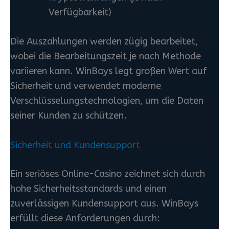
Verfügbarkeit)
Die Auszahlungen werden zügig bearbeitet,
wobei die Bearbeitungszeit je nach Methode
variieren kann. WinBays legt großen Wert auf
Sicherheit und verwendet moderne
Verschlüsselungstechnologien, um die Daten
seiner Kunden zu schützen.
Sicherheit und Kundensupport
Ein seriöses Online-Casino zeichnet sich durch
hohe Sicherheitsstandards und einen
zuverlässigen Kundensupport aus. WinBays
erfüllt diese Anforderungen durch: