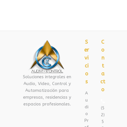
S
C
er
o
vi
n
ci
t
o
a
Soluciones integrales en
s
ct
Audio, Video, Control y
o
Automatización para
A
empresas, residencias y
u
espacios profesionales.
di
(5
o
2)
Pr
5