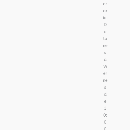
or
ar
io:
D
e
lu
ne
s
a
Vi
er
ne
s
d
e
1
0:
0
0