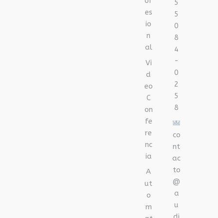
of
5
es
5
io
0
n
8
al
4
-
Vi
0
d
2
eo
5
C
8
on
fe
re
co
nc
nt
ia
ac
to
A
@
ut
a
o
u
m
di