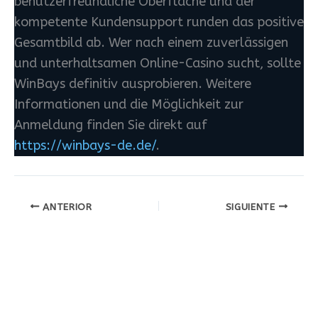
benutzerfreundliche Oberfläche und der
kompetente Kundensupport runden das positive
Gesamtbild ab. Wer nach einem zuverlässigen
und unterhaltsamen Online-Casino sucht, sollte
WinBays definitiv ausprobieren. Weitere
Informationen und die Möglichkeit zur
Anmeldung finden Sie direkt auf
https://winbays-de.de/
.
ANTERIOR
SIGUIENTE