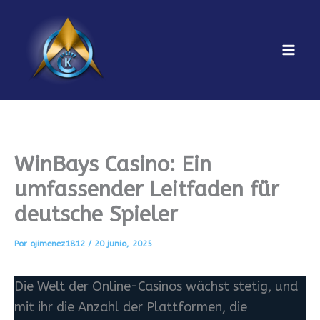
Ir
al
contenido
Mai
Men
WinBays Casino: Ein
umfassender Leitfaden für
deutsche Spieler
Por
ojimenez1812
/
20 junio, 2025
Die Welt der Online-Casinos wächst stetig, und
mit ihr die Anzahl der Plattformen, die