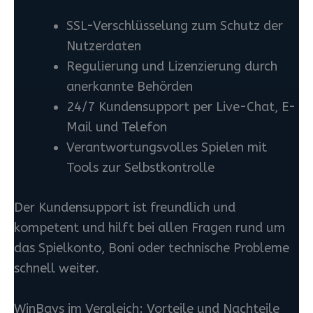
SSL-Verschlüsselung zum Schutz der
Nutzerdaten
Regulierung und Lizenzierung durch
anerkannte Behörden
24/7 Kundensupport per Live-Chat, E-
Mail und Telefon
Verantwortungsvolles Spielen mit
Tools zur Selbstkontrolle
Der Kundensupport ist freundlich und
kompetent und hilft bei allen Fragen rund um
das Spielkonto, Boni oder technische Probleme
schnell weiter.
WinBays im Vergleich: Vorteile und Nachteile