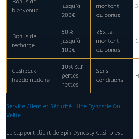
Bonus de
jusqu’à
montant
3
bienvenue
200€
du bonus
50%
25x le
Bonus de
jusqu’à
montant
1
recharge
100€
du bonus
10% sur
Cashback
Sans
pertes
H
hebdomadaire
conditions
nettes
Service Client et Sécurité : Une Dynastie Qui
Veille
Le support client de Spin Dynasty Casino est