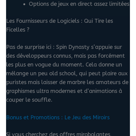
Options de jeux en direct assez limitées
Les Fournisseurs de Logiciels : Qui Tire les
Ficelles ?
Pas de surprise ici : Spin Dynasty s’appuie sur
des développeurs connus, mais pas forcément
les plus en vogue du moment. Cela donne un
mélange un peu old school, qui peut plaire aux
puristes mais laisser de marbre les amateurs de
graphismes ultra modernes et d’animations à
couper le souffle.
Bonus et Promotions : Le Jeu des Miroirs
Si vous cherchez des offres mirobolantes,