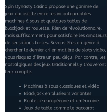
Spin Dynasty Casino propose une gamme de
jeux qui oscille entre les incontournables
machines à sous et quelques tables de
blackjack et roulette. Rien de révolutionnaire,
mais suffisamment pour satisfaire les amateurs
de sensations fortes. Si vous êtes du genre à
chercher le dernier cri en matière de slots vidéo,
vous risquez d’être un peu déçu. Par contre, les
nostalgiques des jeux traditionnels y trouveront
leur compte.
Machines à sous classiques et vidéo
Blackjack en plusieurs variantes
Roulette européenne et américaine
Jeux de table comme le baccarat