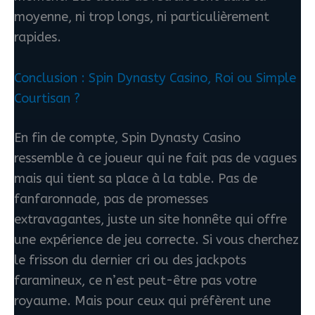
moyenne, ni trop longs, ni particulièrement
rapides.
Conclusion : Spin Dynasty Casino, Roi ou Simple
Courtisan ?
En fin de compte, Spin Dynasty Casino
ressemble à ce joueur qui ne fait pas de vagues
mais qui tient sa place à la table. Pas de
fanfaronnade, pas de promesses
extravagantes, juste un site honnête qui offre
une expérience de jeu correcte. Si vous cherchez
le frisson du dernier cri ou des jackpots
faramineux, ce n’est peut-être pas votre
royaume. Mais pour ceux qui préfèrent une