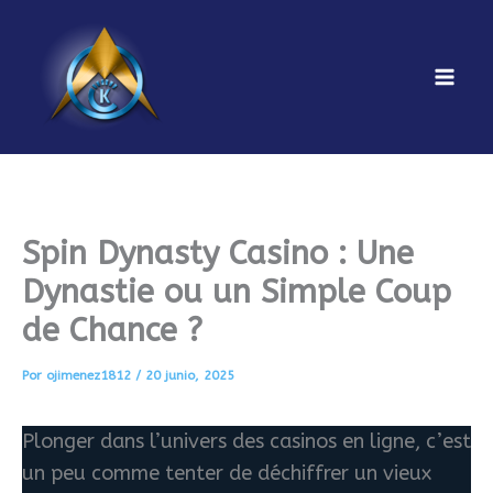
Ir
al
contenido
Mai
Men
Spin Dynasty Casino : Une
Dynastie ou un Simple Coup
de Chance ?
Por
ojimenez1812
/
20 junio, 2025
Plonger dans l’univers des casinos en ligne, c’est
un peu comme tenter de déchiffrer un vieux