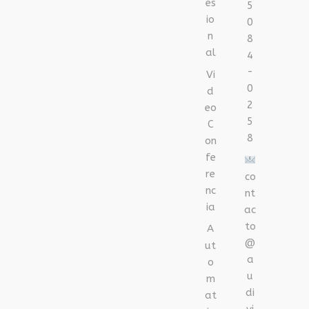
es
5
io
0
n
8
al
4
-
Vi
0
d
2
eo
5
C
8
on
fe
re
co
nc
nt
ia
ac
to
A
@
ut
a
o
u
m
di
at