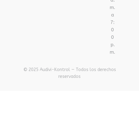
a.
m.
a
7:
0
0
p.
m.
© 2025 Audivi-Kontrol — Todos los derechos
reservados