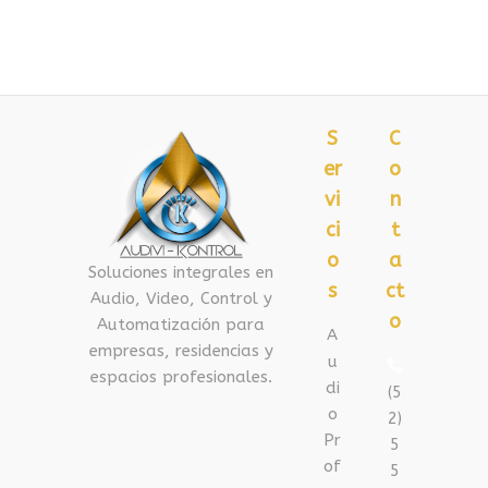
S
C
er
o
vi
n
ci
t
o
a
Soluciones integrales en
s
ct
Audio, Video, Control y
o
Automatización para
A
empresas, residencias y
u
espacios profesionales.
di
(5
o
2)
Pr
5
of
5