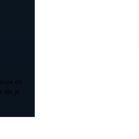
keuze en
 die je