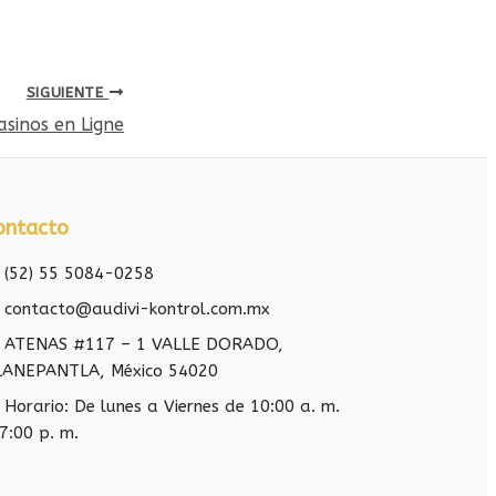
SIGUIENTE
asinos en Ligne
ontacto
 (52) 55 5084-0258
 contacto@audivi-kontrol.com.mx
 ATENAS #117 – 1 VALLE DORADO,
LANEPANTLA, México 54020
 Horario: De lunes a Viernes de 10:00 a. m.
7:00 p. m.