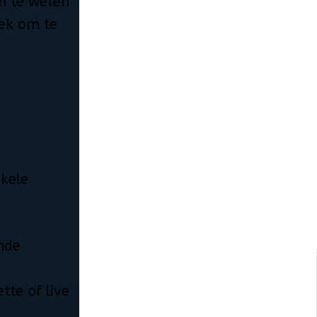
om te weten
lek om te
nkele
nde
tte of live