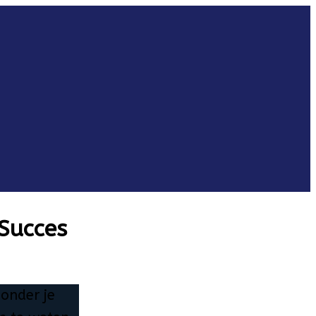
 Succes
onder je