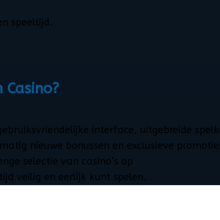
n speeltijd.
 Casino?
ebruiksvriendelijke interface, uitgebreide spel
lmatig nieuwe bonussen en exclusieve promoties
enge selectie van casino’s op
ijd veilig en eerlijk kunt spelen.