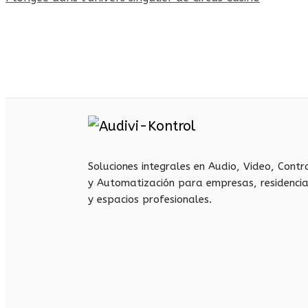
Soluciones integrales en Audio, Video, Contr
y Automatización para empresas, residenci
y espacios profesionales.