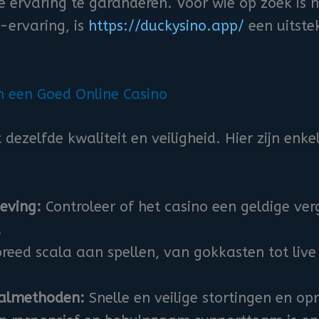
ge ervaring te garanderen. Voor wie op zoek is n
o-ervaring, is
https://duckysino.app/
een uitste
 een Goed Online Casino
t dezelfde kwaliteit en veiligheid. Hier zijn enk
geving:
Controleer of het casino een geldige ve
.
reed scala aan spellen, van gokkasten tot liv
almethoden:
Snelle en veilige stortingen en op