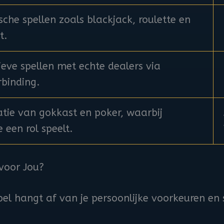
sche spellen zoals blackjack, roulette en
t.
ieve spellen met echte dealers via
rbinding.
tie van gokkast en poker, waarbij
e een rol speelt.
 voor Jou?
pel hangt af van je persoonlijke voorkeuren en 