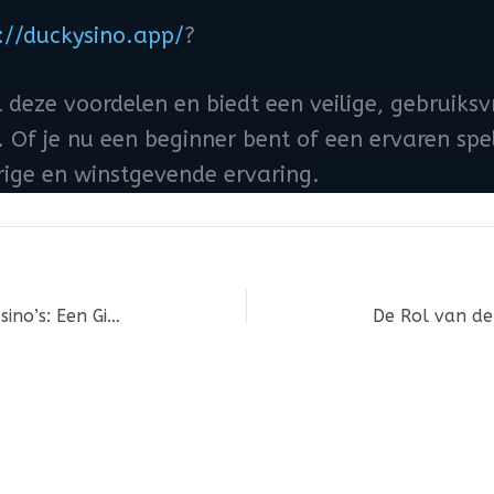
://duckysino.app/
?
 deze voordelen en biedt een veilige, gebruiks
Of je nu een beginner bent of een ervaren speler
rige en winstgevende ervaring.
Ontdek de Wereld van Online Casino’s: Een Gids voor Nederlandse Spelers