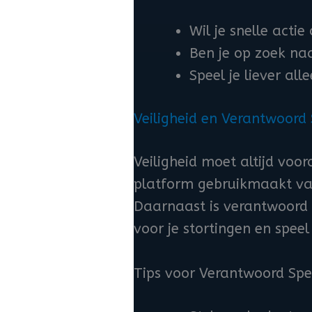
Wil je snelle actie
Ben je op zoek na
Speel je liever al
Veiligheid en Verantwoord
Veiligheid moet altijd voor
platform gebruikmaakt va
Daarnaast is verantwoord s
voor je stortingen en spee
Tips voor Verantwoord Spe