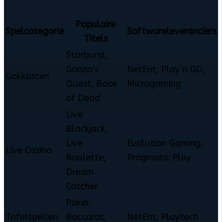
Populaire
Spelcategorie
Softwareleveranciers
Titels
Starburst,
Gonzo’s
NetEnt, Play’n GO,
Gokkasten
Quest, Book
Microgaming
of Dead
Live
Blackjack,
Live
Evolution Gaming,
Live Casino
Roulette,
Pragmatic Play
Dream
Catcher
Poker,
Tafelspellen
Baccarat,
NetEnt, Playtech