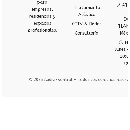
para
📍 AT
Tratamiento
empresas,
– 
Acústico
residencias y
DO
espacios
CCTV & Redes
TLAN
profesionales.
Consultoría
Méxi
🕒 Ho
lunes a
10:0
7:0
© 2025 Audivi-Kontrol — Todos los derechos reserv