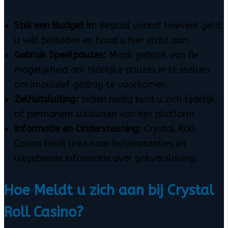
Stel een Budget in:
Bepaal vooraf hoeveel geld
u wilt besteden en houd u hier strikt aan.
Gebruik Speelpauzes:
Maak gebruik van de
mogelijkheid om tijdelijke pauzes in te stellen
om impulsief gedrag te voorkomen.
Zelfuitsluiting:
Indien nodig kunt u zich tijdelijk
of permanent uitsluiten van het platform.
Informatie en Ondersteuning:
Crystal Roll
Casino biedt links naar hulpinstanties en
uitgebreide informatie over gokverslaving.
Hoe Meldt u zich aan bij Crystal
Roll Casino?