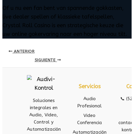
Of u nu een fan bent van spannende gokkasten,
live dealer spellen of klassieke tafelspellen,
Crystal Roll Casino is een strategische keuze die
uw online gokervaring naar een hoger niveau tilt.
ANTERIOR
SIGUIENTE
Servicios
Co
Audio
📞 (52
Soluciones
Profesional
integrales en
Audio, Video,
Video
Control y
Conferencia
contac
Automatización
kontr
Automatización