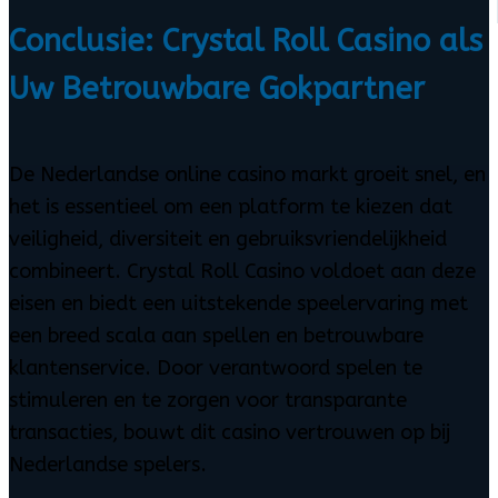
Conclusie: Crystal Roll Casino als
Uw Betrouwbare Gokpartner
De Nederlandse online casino markt groeit snel, en
het is essentieel om een platform te kiezen dat
veiligheid, diversiteit en gebruiksvriendelijkheid
combineert. Crystal Roll Casino voldoet aan deze
eisen en biedt een uitstekende speelervaring met
een breed scala aan spellen en betrouwbare
klantenservice. Door verantwoord spelen te
stimuleren en te zorgen voor transparante
transacties, bouwt dit casino vertrouwen op bij
Nederlandse spelers.