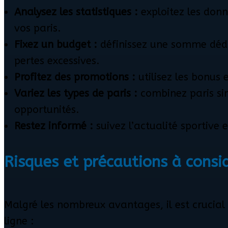
Analysez les statistiques :
exploitez les donn
vos paris.
Fixez un budget :
définissez une somme dédié
pertes excessives.
Profitez des promotions :
utilisez les bonus 
Variez les types de paris :
combinez paris sim
opportunités.
Restez informé :
suivez l’actualité sportive e
Risques et précautions à consi
Malgré les nombreux avantages, il est crucial d
ligne :