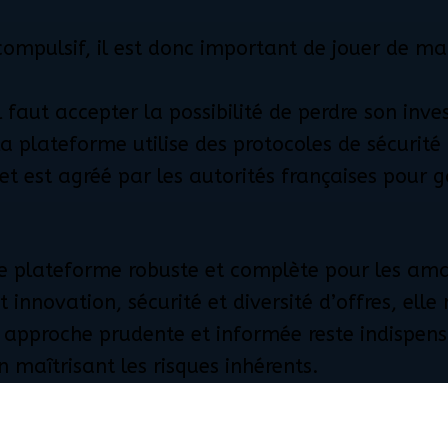
compulsif, il est donc important de jouer de ma
l faut accepter la possibilité de perdre son inve
 plateforme utilise des protocoles de sécurité
t est agréé par les autorités françaises pour g
e plateforme robuste et complète pour les am
 innovation, sécurité et diversité d’offres, ell
e approche prudente et informée reste indispen
n maîtrisant les risques inhérents.