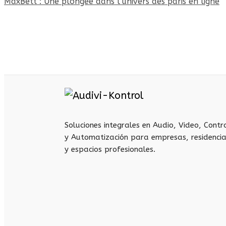
MaxBett : Une plongée dans l’univers des paris en ligne
Soluciones integrales en Audio, Video, Contr
y Automatización para empresas, residenci
y espacios profesionales.