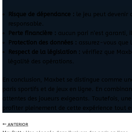
Risque de dépendance :
le jeu peut devenir 
responsable.
Perte financière :
aucun pari n’est garanti, i
Protection des données :
assurez-vous que la
Respect de la législation :
vérifiez que Maxbe
légalité des opérations.
En conclusion, Maxbet se distingue comme un
paris sportifs et de jeux en ligne. En combinant
attentes des joueurs exigeants. Toutefois, un
profiter pleinement de cette expérience tout e
ANTERIOR