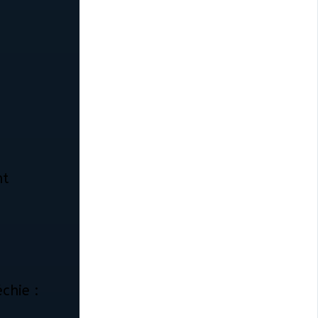
nt
chie :