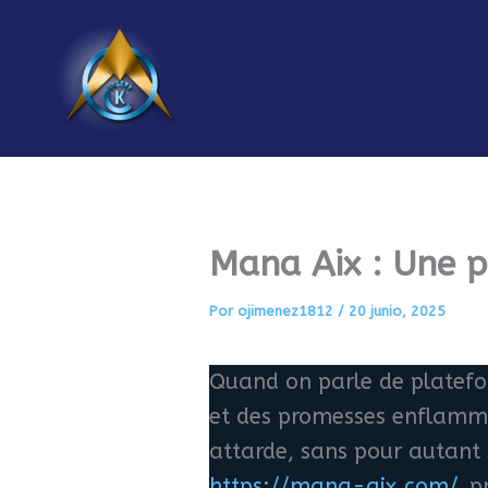
Ir
al
contenido
Mana Aix : Une p
Por
ojimenez1812
/
20 junio, 2025
Quand on parle de plateform
et des promesses enflammé
attarde, sans pour autant 
https://mana-aix.com/
, p