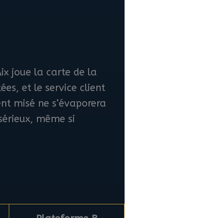
x joue la carte de la
es, et le service client
ent misé ne s’évaporera
 sérieux, même si