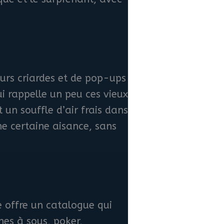
urs criardes et de pop-ups
ui rappelle un peu ces vieux
 un souffle d’air frais dans
e certaine aisance, sans
e offre un catalogue qui
es à sous, poker,