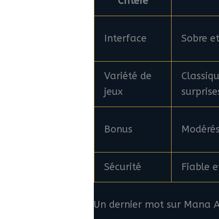
Critère
Interface
Sobre et
Variété de
Classiq
jeux
surprise
Bonus
Modérés 
Sécurité
Fiable 
Un dernier mot sur Mana A