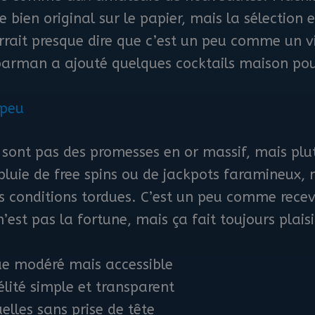
e bien original sur le papier, mais la sélection
urrait presque dire que c’est un peu comme un v
barman a ajouté quelques cocktails maison pou
 peu
sont pas des promesses en or massif, mais plut
luie de free spins ou de jackpots faramineux, m
ns conditions tordues. C’est un peu comme recevo
n’est pas la fortune, mais ça fait toujours plaisi
e modéré mais accessible
lité simple et transparent
lles sans prise de tête