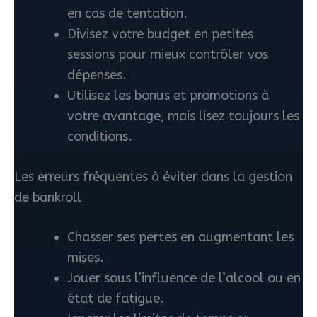
en cas de tentation.
Divisez votre budget en petites
sessions pour mieux contrôler vos
dépenses.
Utilisez les bonus et promotions à
votre avantage, mais lisez toujours les
conditions.
Les erreurs fréquentes à éviter dans la gestion
de bankroll
Chasser ses pertes en augmentant les
mises.
Jouer sous l’influence de l’alcool ou en
état de fatigue.