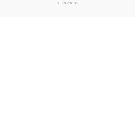
reservados