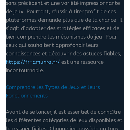
sans précédent et une variété impressionnante
de jeux. Pourtant, réussir à tirer profit de ces
plateformes demande plus que de la chance. Il
s’agit d’adopter des stratégies efficaces et de
bien comprendre les mécanismes du jeu. Pour
ceux qui souhaitent approfondir leurs
connaissances et découvrir des astuces fiables,
https://fr-amunra.fr/
est une ressource
incontournable.
Comprendre les Types de Jeux et leurs
Fonctionnements
Avant de se lancer, il est essentiel de connaître
les différentes catégories de jeux disponibles et
leurs spécificités. Chaque jeu possède un taux