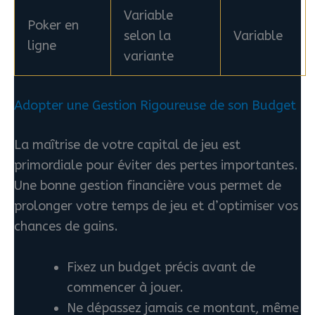
Variable
Poker en
selon la
Variable
ligne
variante
Adopter une Gestion Rigoureuse de son Budget
La maîtrise de votre capital de jeu est
primordiale pour éviter des pertes importantes.
Une bonne gestion financière vous permet de
prolonger votre temps de jeu et d’optimiser vos
chances de gains.
Fixez un budget précis avant de
commencer à jouer.
Ne dépassez jamais ce montant, même