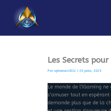
Ir
al
contenido
Les Secrets pour
Por
ojimenez1812
/
20 junio, 2025
Le monde de l’iGaming ne c
s’amuser tout en espérant 
demande plus que de la cha
et une gestion rigoureuse 