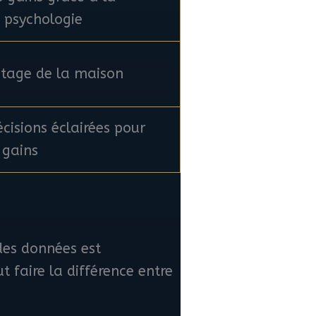
a psychologie
ntage de la maison
cisions éclairées pour
 gains
 des données est
ut faire la différence entre