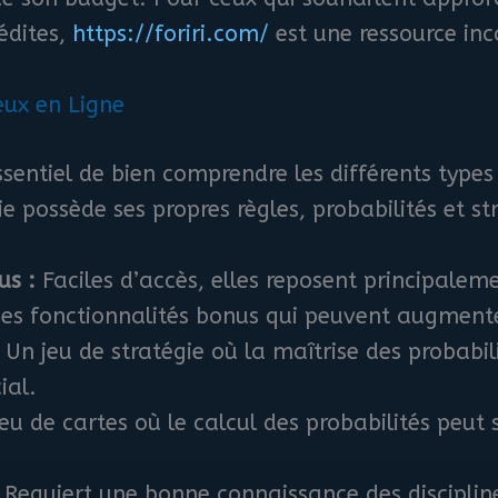
édites,
https://foriri.com/
est une ressource in
eux en Ligne
essentiel de bien comprendre les différents type
 possède ses propres règles, probabilités et st
us :
Faciles d’accès, elles reposent principalem
des fonctionnalités bonus qui peuvent augmente
Un jeu de stratégie où la maîtrise des probabil
ial.
eu de cartes où le calcul des probabilités peut
Requiert une bonne connaissance des discipline