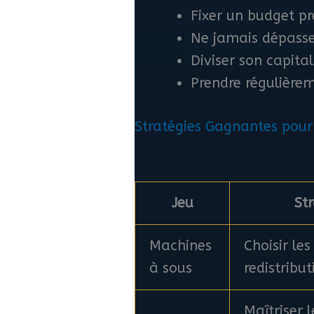
Fixer un budget p
Ne jamais dépasse
Diviser son capital
Prendre régulièrem
Stratégies Gagnantes pour 
Jeu
St
Machines
Choisir le
à sous
redistribut
Maîtriser 