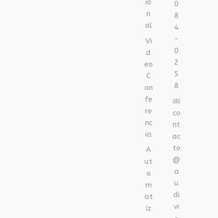
io
0
n
8
al
4
-
Vi
0
d
2
eo
5
C
8
on
fe
re
co
nc
nt
ia
ac
to
A
@
ut
a
o
u
m
di
at
vi
iz