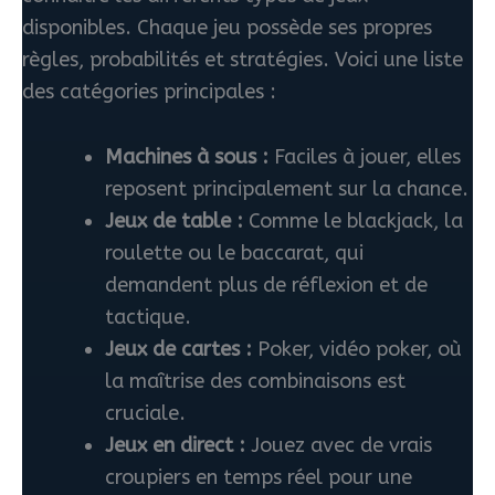
disponibles. Chaque jeu possède ses propres
règles, probabilités et stratégies. Voici une liste
des catégories principales :
Machines à sous :
Faciles à jouer, elles
reposent principalement sur la chance.
Jeux de table :
Comme le blackjack, la
roulette ou le baccarat, qui
demandent plus de réflexion et de
tactique.
Jeux de cartes :
Poker, vidéo poker, où
la maîtrise des combinaisons est
cruciale.
Jeux en direct :
Jouez avec de vrais
croupiers en temps réel pour une