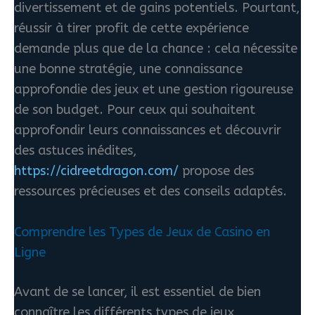
divertissement et de gains potentiels. Pourtant,
réussir à tirer profit de cette expérience
demande plus que de la chance : cela nécessite
une bonne stratégie, une connaissance
approfondie des jeux et une gestion rigoureuse
de son budget. Pour ceux qui souhaitent
approfondir leurs connaissances et découvrir
des astuces inédites,
https://cidreetdragon.com/
propose des
ressources précieuses et des conseils adaptés.
Comprendre les Types de Jeux de Casino en
Ligne
Avant de se lancer, il est essentiel de bien
connaître les différents types de jeux