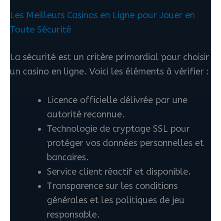
Les Meilleurs Casinos en Ligne pour Jouer en
Toute Sécurité
La sécurité est un critère primordial pour choisir
un casino en ligne. Voici les éléments à vérifier :
Licence officielle délivrée par une
autorité reconnue.
Technologie de cryptage SSL pour
protéger vos données personnelles et
bancaires.
Service client réactif et disponible.
Transparence sur les conditions
générales et les politiques de jeu
responsable.