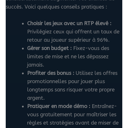
succès. Voici quelques conseils pratiques :
Choisir les jeux avec un RTP élevé :
Privilégiez ceux qui offrent un taux de
retour au joueur supérieur à 96%.
Gérer son budget :
Fixez-vous des
limites de mise et ne les dépassez
jamais.
Profiter des bonus :
Utilisez les offres
promotionnelles pour jouer plus
longtemps sans risquer votre propre
argent.
Pratiquer en mode démo :
Entraînez-
vous gratuitement pour maîtriser les
règles et stratégies avant de miser de