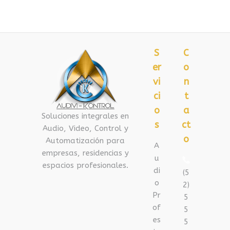
S
C
er
o
vi
n
ci
t
o
a
Soluciones integrales en
s
ct
Audio, Video, Control y
o
Automatización para
A
empresas, residencias y
u
espacios profesionales.
di
(5
o
2)
Pr
5
of
5
es
5