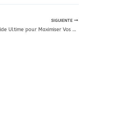
SIGUIENTE
WinBet : Le Guide Ultime pour Maximiser Vos Gains en Ligne