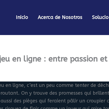
Inicio
Acerca de Nosotros
Solucio
eu en ligne : entre passion et
eu en ligne, c’est un peu comme tenter de déchi
routant. On y trouve des promesses qui brille
ussi des pièges qui feraient pâlir un croupier 
vous risquez de finir comme un joueur qui mise t