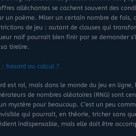
offres alléchantes se cachent souvent des condi
r un poème. Miser un certain nombre de fois, at
strictions de jeu : autant de clauses qui transf
ueur naïf pourrait bien finir par se demander s’
a tirelire.
 : hasard ou calcul ?
rd est roi, mais dans le monde du jeu en ligne,
énérateurs de nombres aléatoires (RNG) sont cen
 un mystère pour beaucoup. C’est un peu comme 
nvisible qui pourrait, en théorie, tricher sans q
édient indispensable, mais elle doit être acc