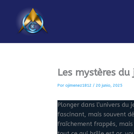
Ir
al
contenido
Les mystères du j
Por
ojimenez1812
/
20 junio, 2025
Plonger dans l’univers du j
fascinant, mais souvent dé
fraîchement frappés, mais a
tout ce qui brille est or, 