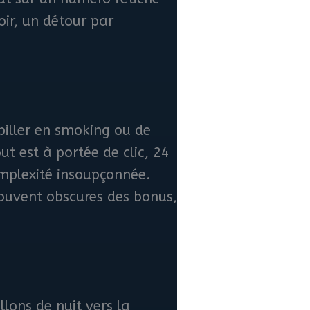
oir, un détour par
abiller en smoking ou de
ut est à portée de clic, 24
omplexité insoupçonnée.
souvent obscures des bonus,
llons de nuit vers la