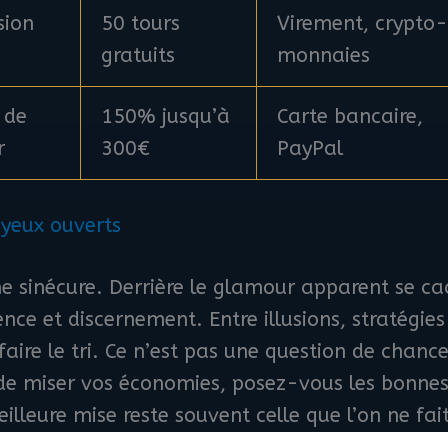
sion
50 tours
Virement, crypto-
gratuits
monnaies
 de
150% jusqu’à
Carte bancaire,
r
300€
PayPal
 yeux ouverts
une sinécure. Derrière le glamour apparent se c
ce et discernement. Entre illusions, stratégies 
faire le tri. Ce n’est pas une question de chanc
 de miser vos économies, posez-vous les bonne
illeure mise reste souvent celle que l’on ne fai