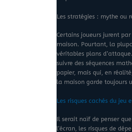
Les stratégies : mythe ou r
Certains joueurs jurent par
maison. Pourtant, la plupa
véritables plans d’attaque.
suivre des séquences math
papier, mais qui, en réalité
la maison garde toujours 
Les risques cachés du jeu e
Il serait naïf de penser qu
l’écran, les risques de dép