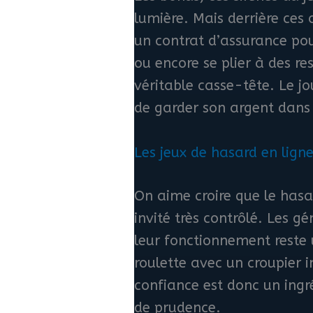
lumière. Mais derrière ces 
un contrat d’assurance pou
ou encore se plier à des re
véritable casse-tête. Le jo
de garder son argent dans s
Les jeux de hasard en ligne
On aime croire que le hasa
invité très contrôlé. Les g
leur fonctionnement reste
roulette avec un croupier i
confiance est donc un ingr
de prudence.