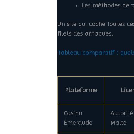
Les méthodes de p
Un site qui coche toutes c
filets des arnaques.
Tableau comparatif : quel
Plateforme
Lice
Casino
Autorité
Émeraude
Malte