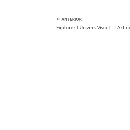
ANTERIOR