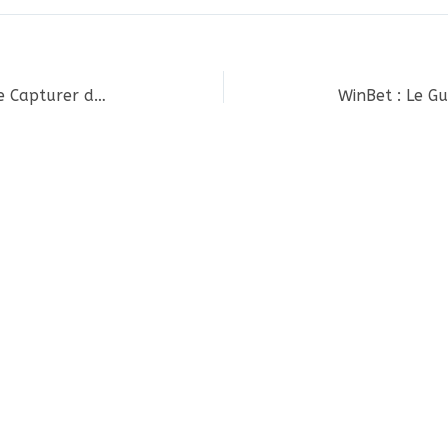
Explorer l’Univers Visuel : L’Art de Capturer des Instants Inoubliables