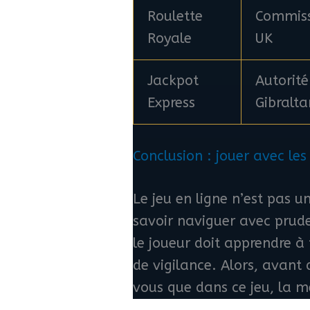
Roulette
Commis
Royale
UK
Jackpot
Autorité
Express
Gibralta
Conclusion : jouer avec les
Le jeu en ligne n’est pas 
savoir naviguer avec pruden
le joueur doit apprendre à 
de vigilance. Alors, avant
vous que dans ce jeu, la me