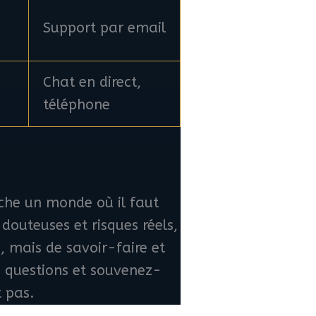
Support par email
Chat en direct,
téléphone
ache un monde où il faut
douteuses et risques réels,
e, mais de savoir-faire et
s questions et souvenez-
t pas.